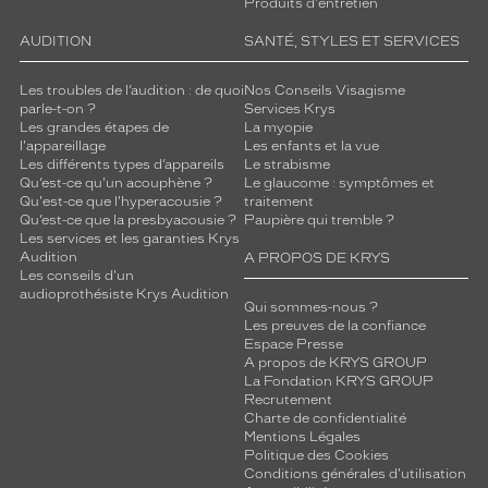
Produits d'entretien
AUDITION
SANTÉ, STYLES ET SERVICES
Les troubles de l’audition : de quoi
Nos Conseils Visagisme
parle-t-on ?
Services Krys
Les grandes étapes de
La myopie
l'appareillage
Les enfants et la vue
Les différents types d’appareils
Le strabisme
Qu’est-ce qu'un acouphène ?
Le glaucome : symptômes et
Qu'est-ce que l'hyperacousie ?
traitement
Qu’est-ce que la presbyacousie ?
Paupière qui tremble ?
Les services et les garanties Krys
Audition
A PROPOS DE KRYS
Les conseils d'un
audioprothésiste Krys Audition
Qui sommes-nous ?
Les preuves de la confiance
Espace Presse
A propos de KRYS GROUP
La Fondation KRYS GROUP
Recrutement
Charte de confidentialité
Mentions Légales
Politique des Cookies
Conditions générales d'utilisation