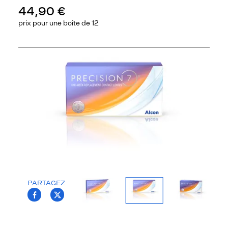
44,90 €
prix pour une
boîte de 12
Précédent
Sui
PARTAGEZ
T.PROJECT.KRYS.FRONT.SHARE_FACEBOO
T.PROJECT.KRYS.FRONT.SHARE_TWI