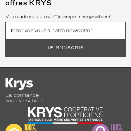
offres KRYS
est
Name
obligatoire)
Votre adresse e-mail
*
(exemple : nom@mail.com)
JE M'INSCRIS
La confiance
vous va si bien