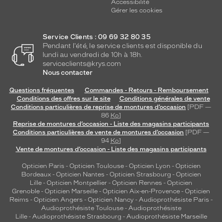
Accessibilité
Gérer les cookies
Service Clients : 09 69 32 80 35
Pendant l'été, le service clients est disponible du
lundi au vendredi de 10h à 18h.
serviceclients@krys.com
Nous contacter
Questions fréquentes
Commandes - Retours - Remboursement
Conditions des offres sur le site
Conditions générales de vente
Conditions particulières de reprise de montures d’occasion
[PDF —
86
Ko
]
Reprise de montures d’occasion - Liste des magasins participants
Conditions particulières de vente de montures d’occasion
[PDF —
94
Ko
]
Vente de montures d’occasion - Liste des magasins participants
Opticien Paris
-
Opticien Toulouse
-
Opticien Lyon
-
Opticien
Bordeaux
-
Opticien Nantes
-
Opticien Strasbourg
-
Opticien
Lille
-
Opticien Montpellier
-
Opticien Rennes
-
Opticien
Grenoble
-
Opticien Marseille
-
Opticien Aix-en-Provence
-
Opticien
Reims
-
Opticien Angers
-
Opticien Nancy
-
Audioprothésiste Paris
-
Audioprothésiste Toulouse
-
Audioprothésiste
Lille
-
Audioprothésiste Strasbourg
-
Audioprothésiste Marseille