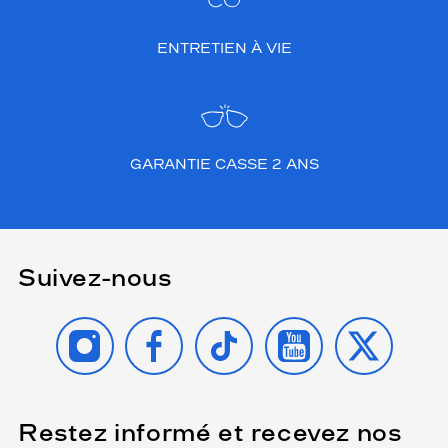
ENTRETIEN À VIE
GARANTIE CASSE 2 ANS
Suivez-nous
INSTAGRAM
FACEBOOK
TIKTOK
YOUTUBE
X
Restez informé et recevez nos
(Ce
champ