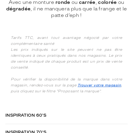
Avec une monture
ronde
ou
carrée
,
colorée
ou
dégradée
, il ne manquera plus que la frange et le
patte d’eph !
Tarifs TTC, avant tout avantage négocié par votre
complémentaire santé
Les prix indiqués sur le site peuvent ne pas être
identiques à ceux pratiqués dans nos magasins. Le prix
de vente indiqué de chaque produit est un prix de vente
conseillé.
Pour vérifier la disponibilité de la marque dans votre
magasin, rendez-vous sur la page
Trouver votre magasin
,
puis cliquez sur le filtre "Proposant la marque".
INSPIRATION 60'S
INSPIRATION 70'S