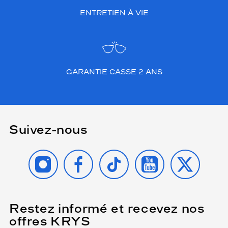
ENTRETIEN À VIE
GARANTIE CASSE 2 ANS
Suivez-nous
INSTAGRAM
FACEBOOK
TIKTOK
YOUTUBE
X
Restez informé et recevez nos
(Ce
champ
offres KRYS
est
Name