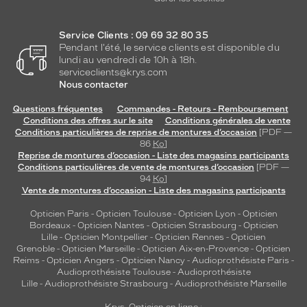
Service Clients : 09 69 32 80 35
Pendant l'été, le service clients est disponible du
lundi au vendredi de 10h à 18h.
serviceclients@krys.com
Nous contacter
Questions fréquentes
Commandes - Retours - Remboursement
Conditions des offres sur le site
Conditions générales de vente
Conditions particulières de reprise de montures d’occasion
[PDF —
86
Ko
]
Reprise de montures d’occasion - Liste des magasins participants
Conditions particulières de vente de montures d’occasion
[PDF —
94
Ko
]
Vente de montures d’occasion - Liste des magasins participants
Opticien Paris
-
Opticien Toulouse
-
Opticien Lyon
-
Opticien
Bordeaux
-
Opticien Nantes
-
Opticien Strasbourg
-
Opticien
Lille
-
Opticien Montpellier
-
Opticien Rennes
-
Opticien
Grenoble
-
Opticien Marseille
-
Opticien Aix-en-Provence
-
Opticien
Reims
-
Opticien Angers
-
Opticien Nancy
-
Audioprothésiste Paris
-
Audioprothésiste Toulouse
-
Audioprothésiste
Lille
-
Audioprothésiste Strasbourg
-
Audioprothésiste Marseille
Krys, Opticien en ligne :