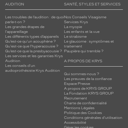
AUDITION
SANTÉ, STYLES ET SERVICES
Les troubles de l’audition : de quoi
Nos Conseils Visagisme
parle-t-on ?
Services Krys
Les grandes étapes de
La myopie
l'appareillage
Les enfants et la vue
Les différents types d’appareils
Le strabisme
Qu’est-ce qu'un acouphène ?
Le glaucome : symptômes et
Qu'est-ce que l'hyperacousie ?
traitement
Qu’est-ce que la presbyacousie ?
Paupière qui tremble ?
Les services et les garanties Krys
Audition
A PROPOS DE KRYS
Les conseils d'un
audioprothésiste Krys Audition
Qui sommes-nous ?
Les preuves de la confiance
Espace Presse
A propos de KRYS GROUP
La Fondation KRYS GROUP
Recrutement
Charte de confidentialité
Mentions Légales
Politique des Cookies
Conditions générales d'utilisation
Accessibilité
Gérer les cookies