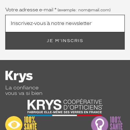
obligatoire)
Votre adresse e-mail
*
(exemple : nom@mail.com)
JE M'INSCRIS
La confiance
vous va si bien