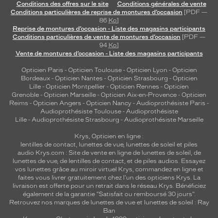
Conditions des offres sur le site
Conditions générales de vente
Conditions particulières de reprise de montures d’occasion
[PDF —
86
Ko
]
Reprise de montures d’occasion - Liste des magasins participants
Conditions particulières de vente de montures d’occasion
[PDF —
94
Ko
]
Vente de montures d’occasion - Liste des magasins participants
Opticien Paris
-
Opticien Toulouse
-
Opticien Lyon
-
Opticien
Bordeaux
-
Opticien Nantes
-
Opticien Strasbourg
-
Opticien
Lille
-
Opticien Montpellier
-
Opticien Rennes
-
Opticien
Grenoble
-
Opticien Marseille
-
Opticien Aix-en-Provence
-
Opticien
Reims
-
Opticien Angers
-
Opticien Nancy
-
Audioprothésiste Paris
-
Audioprothésiste Toulouse
-
Audioprothésiste
Lille
-
Audioprothésiste Strasbourg
-
Audioprothésiste Marseille
Krys, Opticien en ligne :
lentilles de contact
,
lunettes de vue
,
lunettes de soleil
et
piles
audio
Krys.com : Site de vente en ligne de lunettes de soleil, de
lunettes de vue, de
lentilles de contact
, et de piles audios. Essayez
vos lunettes grâce au miroir virtuel Krys, commandez en ligne et
faites vous livrer gratuitement chez l'un des opticiens Krys. La
livraison est offerte pour un retrait dans le réseau Krys. Bénéficiez
également de la garantie "Satisfait ou remboursé 30 jours".
Retrouvez nos marques de lunettes de vue et
lunettes de soleil : Ray
Ban