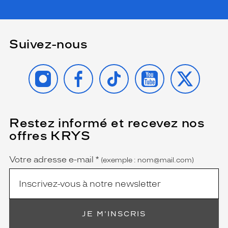
Suivez-nous
INSTAGRAM
FACEBOOK
TIKTOK
YOUTUBE
X
Restez informé et recevez nos
(Ce
champ
offres KRYS
est
Name
obligatoire)
Votre adresse e-mail
*
(exemple : nom@mail.com)
JE M'INSCRIS