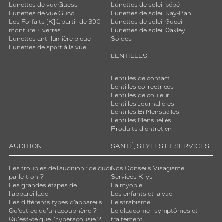
Lunettes de vue Guess
Lunettes de soleil bébé
Lunettes de vue Gucci
Lunettes de soleil Ray-Ban
Les Forfaits [K] à partir de 39€ -
Lunettes de soleil Gucci
monture + verres
Lunettes de soleil Oakley
Lunettes anti-lumière bleue
Soldes
Lunettes de sport à la vue
LENTILLES
Lentilles de contact
Lentilles correctrices
Lentilles de couleur
Lentilles Journalières
Lentilles Bi Mensuelles
Lentilles Mensuelles
Produits d'entretien
AUDITION
SANTÉ, STYLES ET SERVICES
Les troubles de l’audition : de quoi
Nos Conseils Visagisme
parle-t-on ?
Services Krys
Les grandes étapes de
La myopie
l'appareillage
Les enfants et la vue
Les différents types d’appareils
Le strabisme
Qu’est-ce qu'un acouphène ?
Le glaucome : symptômes et
Qu'est-ce que l'hyperacousie ?
traitement