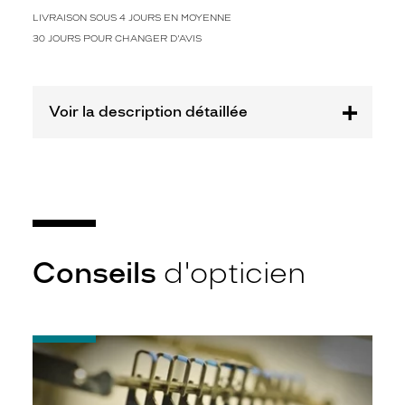
Plastique
LIVRAISON SOUS 4 JOURS EN MOYENNE
Fournisseur
30 JOURS POUR CHANGER D'AVIS
Special
Eyes
SAS
Voir la description détaillée
Marque
French
Disorder
Conseils
d'opticien
-
Quel
indice
d’amincissement