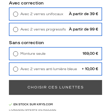
Unifocaux
Avec correction
Type
de
À partir de 39 €
Avec 2 verres unifocaux
montage
Retrait en magasin
Offert
Cerclé
À partir de 99 €
Avec 2 verres progressifs
Taille
Retrait en magasin
Offert
de
monture
Sans correction
L
169,00 €
Monture seule
discountDetail
Livraison à domicile
5,90 €
Retrait en magasin
Offert
-50%
+ 10,00 €
Avec 2 verres anti lumière bleue
Afficher
Retrait en magasin
Offert
la
mention
Prix
CHOISIR CES LUNETTES
web
Non
EN STOCK SUR KRYS.COM
Matière
LIVRAISON OFFERTE EN MAGASIN