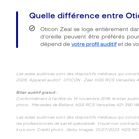
Quelle différence entre Otic
Oticon Zeal se loge entièrement dans
d'oreille peuvent être préférés pou
dépend de
votre profil auditif
et de vo
Les aides auditives sont des dispositifs médicaux qui consti
2026. Appareil auditif : OTICON - Zeal. KGS RCS Versailles 4
Bilan auditif gratuit :
Conformément à l’arrêté du 14 novembre 2018, le bilan audit
photo : Mercedes de Bellard. KGS RCS Versailles 421 390 18
Les aides auditives sont des dispositifs médicaux qui consti
les professionnels de santé spécialisés. Visuel non contractu
krys.com. Crédit photo : Getty Images. 01/07/2023. KGS RCS