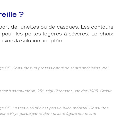
eille ?
e port de lunettes ou de casques. Les contours
 pour les pertes légères à sévères. Le choix
a vers la solution adaptée.
ge CE. Consultez un professionnel de santé spécialisé. Mai
ensez à consulter un ORL régulièrement. Janvier 2025. Crédit
e CE. Le test auditif n’est pas un bilan médical. Consultez
ns Krys participants dont la liste figure sur le site