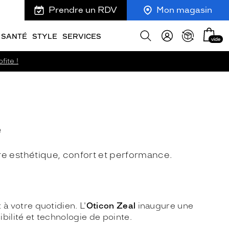
Prendre un RDV
Mon magasin
Mon
Afficher
SANTÉ
STYLE
SERVICES
vide
panie
la
recherche
fite !
e
e esthétique, confort et performance.
à votre quotidien. L'
Oticon Zeal
inaugure une
ibilité et technologie de pointe.