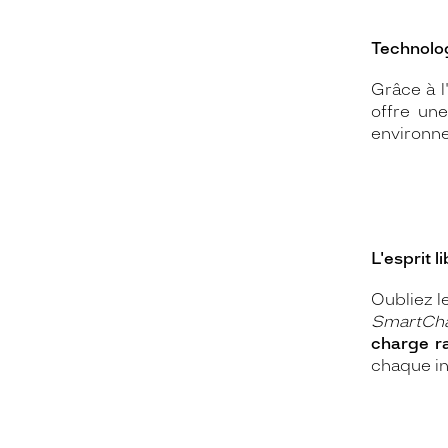
Technolo
Grâce à l
offre un
environne
L'esprit l
Oubliez l
SmartCh
charge r
chaque in