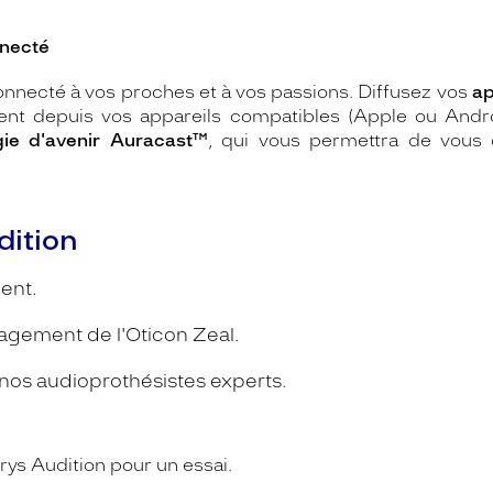
nnecté
nnecté à vos proches et à vos passions. Diffusez vos
ap
ent depuis vos appareils compatibles (Apple ou Andro
gie d'avenir Auracast™
, qui vous permettra de vous 
ition
ent.
agement de l'Oticon Zeal.
s audioprothésistes experts.
ys Audition pour un essai.