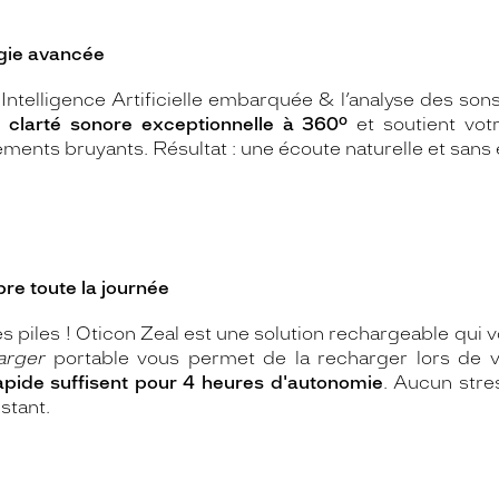
gie avancée
'Intelligence Artificielle embarquée & l’analyse des so
e
clarté sonore exceptionnelle à 360°
et soutient vot
ments bruyants. Résultat : une écoute naturelle et sans e
ibre toute la journée
es piles ! Oticon Zeal est une solution rechargeable qui 
arger
portable vous permet de la recharger lors de
apide suffisent pour 4 heures d'autonomie
. Aucun stre
stant.