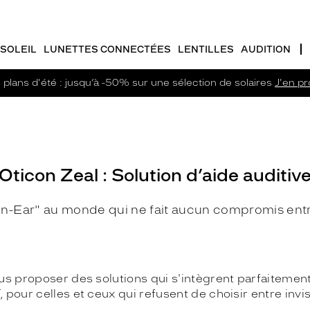
SOLEIL
LUNETTES CONNECTÉES
LENTILLES
AUDITION
plans d'été : jusqu’à -50% sur une sélection de solaires
J'en pro
Oticon Zeal : Solution d’aide auditiv
"In-Ear" au monde qui ne fait aucun compromis entr
 proposer des solutions qui s'intègrent parfaitement 
, pour celles et ceux qui refusent de choisir entre invis