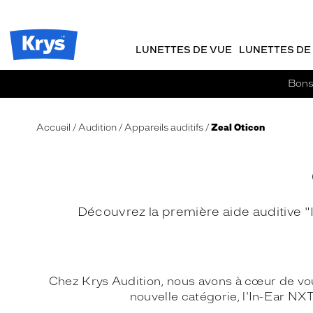
m
J
ER AU
TENU
y
e
CIPAL
Opticien
K
r
Krys
r
e
LUNETTES DE VUE
LUNETTES DE 
-
y
-
s
c
La
Bons 
o
confiance
m
vous
m
va
Accueil
Audition
Appareils auditifs
Zeal Oticon
a
si
n
bien
d
e
Découvrez la première aide auditive 
Chez Krys Audition, nous avons à cœur de vous
nouvelle catégorie, l'In-Ear NXT