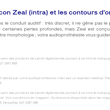
on Zeal (intra) et les contours d'or
 le conduit auditif : très discret, il ne gêne pas l
r certaines pertes profondes, mais Zeal est conçu
tre morphologie ; votre audioprothésiste vous guider
tuent des produits de santé réglementés portant à ce titre le marqua
21 390 188.
if réalisé par votre audioprothésiste n’est pas un examen médical. P
8.
tuent des produits de santé réglementés portant à ce titre le marquag
el. Voir conditions en magasin. Audioscore disponible dans les magasi
 Versailles 421 390 188.