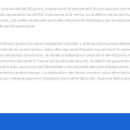
r une durée de 30 jours, moyennant le versement d’une caution corresp
s appareil(s) auditif(s) impropres à la vente, ou à défaut de la restitu
ste. Les aides auditives sont des dispositifs médicaux qui constituen
 santé spécialisé.
le est gratuit et sans obligation d’achat. L’aide auditive proposée e
 demande du prescripteur dans des cas spécifiques) moyennant le ver
ous certaines conditions, la durée d'adaptation peut-être de 45 jour
estitution de l’aide à l’issue de la période de prêt, le dépôt de garant
convient pas, vous pouvez demander une nouvelle période d’adaptation a
ments anatomiques. La réalisation de l’essai ne peut vous être factu
s sur mesure peuvent toutefois vous être facturés. Aucune facturation 