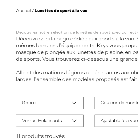
Accueil
Lunettes de sport à la vue
Découvrez notre sélection de lunettes de sport avec correctio
Découvrez ici la page dédiée aux sports à la vue. Se
mêmes besoins d'équipements. Krys vous propose un
masque de plongée aux lunettes de piscine, en pa
de sports. Vous trouverez ci-dessous une grande 
Alliant des matières légères et résistantes aux c
larges, l'ensemble des modèles proposés est fai
L
a
m
Genre
Couleur de mont
o
d
i
f
Verres Polarisants
Ajustable à la vu
i
c
a
11
produits trouvés