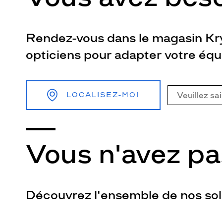
Rendez-vous dans le magasin Kry
opticiens pour adapter votre éq
LOCALISEZ-MOI
Vous n'avez pa
Découvrez l'ensemble de nos sola
L
a