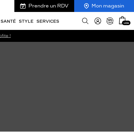
Prendre un RDV
Mon magasin
Mon
Afficher
SANTÉ
STYLE
SERVICES
vide
panie
la
recherche
fite !