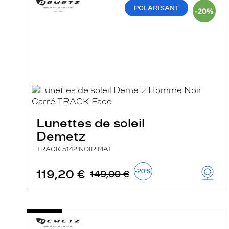
g
POLARISANT
e
l
a
p
a
g
e
Lunettes de soleil
Demetz
TRACK 5142 NOIR MAT
119,20 €
-20%
149,00 €