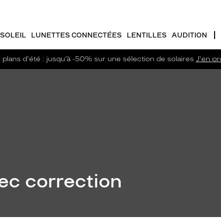
SOLEIL
LUNETTES CONNECTÉES
LENTILLES
AUDITION
plans d'été : jusqu’à -50% sur une sélection de solaires
J'en pro
ec correction