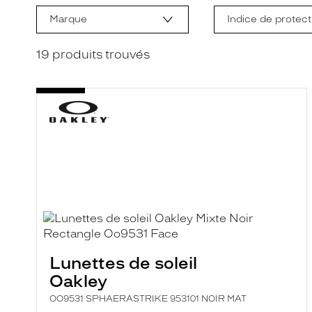
m
Marque
Indice de protect
o
d
i
19
produits trouvés
f
i
c
a
t
i
o
n
d
'
u
n
f
i
l
t
r
Lunettes de soleil
e
l
Oakley
a
n
OO9531 SPHAERASTRIKE 953101 NOIR MAT
c