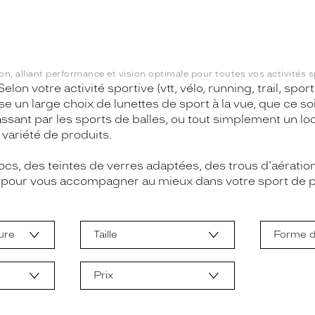
n, alliant performance et vision optimale pour toutes vos activités s
lon votre activité sportive (vtt, vélo, running, trail, spo
 large choix de lunettes de sport à la vue, que ce soit 
ssant par les sports de balles, ou tout simplement un l
variété de produits.
hocs, des teintes de verres adaptées, des trous d'aérat
t pour vous accompagner au mieux dans votre sport de p
ure
Taille
Forme d
e
Prix