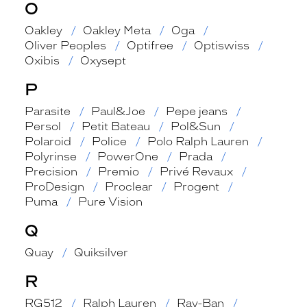
O
Oakley
Oakley Meta
Oga
Oliver Peoples
Optifree
Optiswiss
Oxibis
Oxysept
P
Parasite
Paul&Joe
Pepe jeans
Persol
Petit Bateau
Pol&Sun
Polaroid
Police
Polo Ralph Lauren
Polyrinse
PowerOne
Prada
Precision
Premio
Privé Revaux
ProDesign
Proclear
Progent
Puma
Pure Vision
Q
Quay
Quiksilver
R
RG512
Ralph Lauren
Ray-Ban