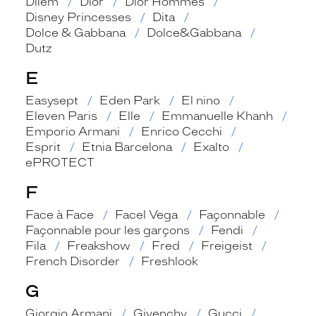
Dilem
Dior
Dior Hommes
Disney Princesses
Dita
Dolce & Gabbana
Dolce&Gabbana
Dutz
E
Easysept
Eden Park
El nino
Eleven Paris
Elle
Emmanuelle Khanh
Emporio Armani
Enrico Cecchi
Esprit
Etnia Barcelona
Exalto
ePROTECT
F
Face à Face
Facel Vega
Façonnable
Façonnable pour les garçons
Fendi
Fila
Freakshow
Fred
Freigeist
French Disorder
Freshlook
G
Giorgio Armani
Givenchy
Gucci