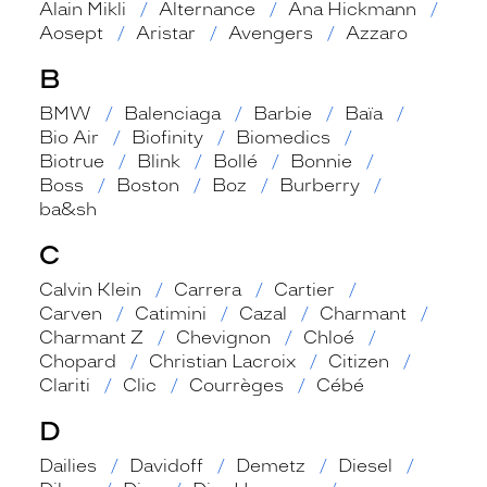
Alain Mikli
Alternance
Ana Hickmann
Aosept
Aristar
Avengers
Azzaro
B
BMW
Balenciaga
Barbie
Baïa
Bio Air
Biofinity
Biomedics
Biotrue
Blink
Bollé
Bonnie
Boss
Boston
Boz
Burberry
ba&sh
C
Calvin Klein
Carrera
Cartier
Carven
Catimini
Cazal
Charmant
Charmant Z
Chevignon
Chloé
Chopard
Christian Lacroix
Citizen
Clariti
Clic
Courrèges
Cébé
D
Dailies
Davidoff
Demetz
Diesel