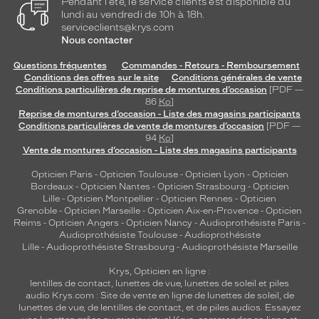
Pendant l'été, le service clients est disponible du
lundi au vendredi de 10h à 18h.
serviceclients@krys.com
Nous contacter
Questions fréquentes
Commandes - Retours - Remboursement
Conditions des offres sur le site
Conditions générales de vente
Conditions particulières de reprise de montures d’occasion
[PDF —
86
Ko
]
Reprise de montures d’occasion - Liste des magasins participants
Conditions particulières de vente de montures d’occasion
[PDF —
94
Ko
]
Vente de montures d’occasion - Liste des magasins participants
Opticien Paris
-
Opticien Toulouse
-
Opticien Lyon
-
Opticien
Bordeaux
-
Opticien Nantes
-
Opticien Strasbourg
-
Opticien
Lille
-
Opticien Montpellier
-
Opticien Rennes
-
Opticien
Grenoble
-
Opticien Marseille
-
Opticien Aix-en-Provence
-
Opticien
Reims
-
Opticien Angers
-
Opticien Nancy
-
Audioprothésiste Paris
-
Audioprothésiste Toulouse
-
Audioprothésiste
Lille
-
Audioprothésiste Strasbourg
-
Audioprothésiste Marseille
Krys, Opticien en ligne :
lentilles de contact
,
lunettes de vue
,
lunettes de soleil
et
piles
audio
Krys.com : Site de vente en ligne de lunettes de soleil, de
lunettes de vue, de
lentilles de contact
, et de piles audios. Essayez