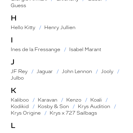
Guess
H
Hello Kitty
Henry Jullien
I
Ines de la Fressange
Isabel Marant
J
JF Rey
Jaguar
John Lennon
Jooly
Julbo
K
Kaliboo
Karavan
Kenzo
Koali
Kodikid
Kosby & Son
Krys Audition
Krys Origine
Krys x 727 Sailbags
L