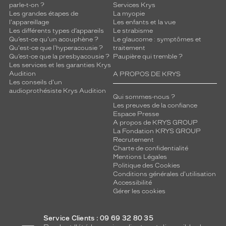
parle-t-on ?
Services Krys
Les grandes étapes de
La myopie
l'appareillage
Les enfants et la vue
Les différents types d’appareils
Le strabisme
Qu’est-ce qu'un acouphène ?
Le glaucome : symptômes et
Qu'est-ce que l'hyperacousie ?
traitement
Qu’est-ce que la presbyacousie ?
Paupière qui tremble ?
Les services et les garanties Krys
Audition
A PROPOS DE KRYS
Les conseils d'un
audioprothésiste Krys Audition
Qui sommes-nous ?
Les preuves de la confiance
Espace Presse
A propos de KRYS GROUP
La Fondation KRYS GROUP
Recrutement
Charte de confidentialité
Mentions Légales
Politique des Cookies
Conditions générales d'utilisation
Accessibilité
Gérer les cookies
Service Clients : 09 69 32 80 35