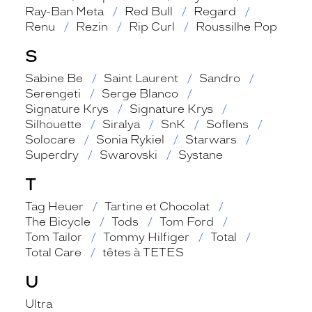
Ray-Ban Meta
Red Bull
Regard
Renu
Rezin
Rip Curl
Roussilhe Pop
S
Sabine Be
Saint Laurent
Sandro
Serengeti
Serge Blanco
Signature Krys
Signature Krys
Silhouette
Siralya
SnK
Soflens
Solocare
Sonia Rykiel
Starwars
Superdry
Swarovski
Systane
T
Tag Heuer
Tartine et Chocolat
The Bicycle
Tods
Tom Ford
Tom Tailor
Tommy Hilfiger
Total
Total Care
têtes à TETES
U
Ultra