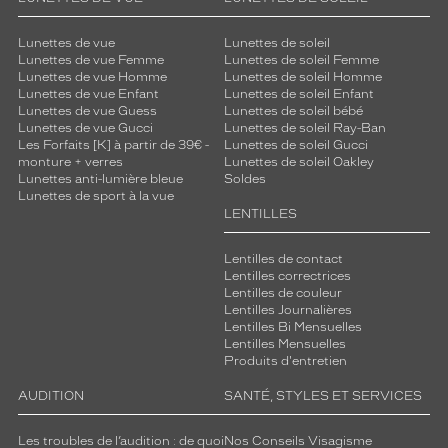
Lunettes de vue
Lunettes de soleil
Lunettes de vue Femme
Lunettes de soleil Femme
Lunettes de vue Homme
Lunettes de soleil Homme
Lunettes de vue Enfant
Lunettes de soleil Enfant
Lunettes de vue Guess
Lunettes de soleil bébé
Lunettes de vue Gucci
Lunettes de soleil Ray-Ban
Les Forfaits [K] à partir de 39€ -
Lunettes de soleil Gucci
monture + verres
Lunettes de soleil Oakley
Lunettes anti-lumière bleue
Soldes
Lunettes de sport à la vue
LENTILLES
Lentilles de contact
Lentilles correctrices
Lentilles de couleur
Lentilles Journalières
Lentilles Bi Mensuelles
Lentilles Mensuelles
Produits d'entretien
AUDITION
SANTÉ, STYLES ET SERVICES
Les troubles de l’audition : de quoi
Nos Conseils Visagisme