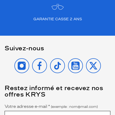
GARANTIE CASSE 2 ANS
Suivez-nous
INSTAGRAM
FACEBOOK
TIKTOK
YOUTUBE
X
Restez informé et recevez nos
(Ce
champ
offres KRYS
est
Name
obligatoire)
Votre adresse e-mail
*
(exemple : nom@mail.com)