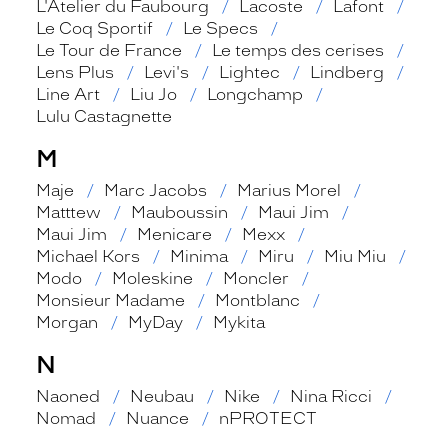
L'Atelier du Faubourg
Lacoste
Lafont
Le Coq Sportif
Le Specs
Le Tour de France
Le temps des cerises
Lens Plus
Levi's
Lightec
Lindberg
Line Art
Liu Jo
Longchamp
Lulu Castagnette
M
Maje
Marc Jacobs
Marius Morel
Matttew
Mauboussin
Maui Jim
Maui Jim
Menicare
Mexx
Michael Kors
Minima
Miru
Miu Miu
Modo
Moleskine
Moncler
Monsieur Madame
Montblanc
Morgan
MyDay
Mykita
N
Naoned
Neubau
Nike
Nina Ricci
Nomad
Nuance
nPROTECT