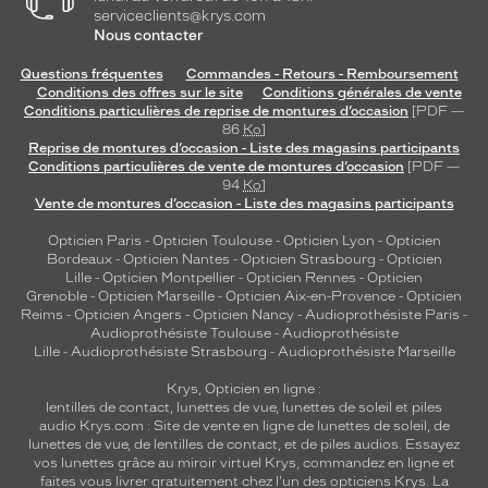
serviceclients@krys.com
Nous contacter
Questions fréquentes
Commandes - Retours - Remboursement
Conditions des offres sur le site
Conditions générales de vente
Conditions particulières de reprise de montures d’occasion
[PDF —
86
Ko
]
Reprise de montures d’occasion - Liste des magasins participants
Conditions particulières de vente de montures d’occasion
[PDF —
94
Ko
]
Vente de montures d’occasion - Liste des magasins participants
Opticien Paris
-
Opticien Toulouse
-
Opticien Lyon
-
Opticien
Bordeaux
-
Opticien Nantes
-
Opticien Strasbourg
-
Opticien
Lille
-
Opticien Montpellier
-
Opticien Rennes
-
Opticien
Grenoble
-
Opticien Marseille
-
Opticien Aix-en-Provence
-
Opticien
Reims
-
Opticien Angers
-
Opticien Nancy
-
Audioprothésiste Paris
-
Audioprothésiste Toulouse
-
Audioprothésiste
Lille
-
Audioprothésiste Strasbourg
-
Audioprothésiste Marseille
Krys, Opticien en ligne :
lentilles de contact
,
lunettes de vue
,
lunettes de soleil
et
piles
audio
Krys.com : Site de vente en ligne de lunettes de soleil, de
lunettes de vue, de
lentilles de contact
, et de piles audios. Essayez
vos lunettes grâce au miroir virtuel Krys, commandez en ligne et
faites vous livrer gratuitement chez l'un des opticiens Krys. La