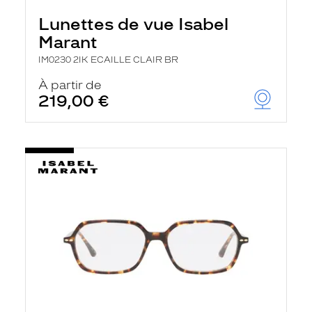
l
Lunettes de vue Isabel
a
n
Marant
c
e
IM0230 2IK ECAILLE CLAIR BR
a
u
À partir de
t
219,00 €
o
m
a
t
i
q
u
e
m
e
n
t
l
a
r
e
c
h