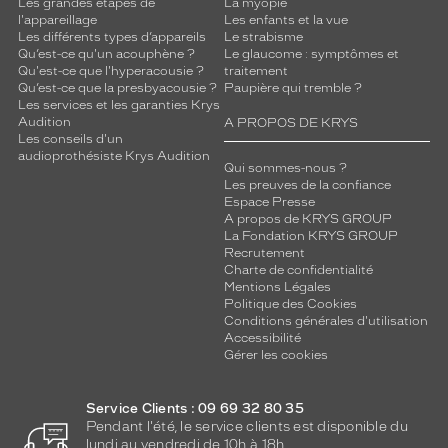
Les grandes étapes de
La myopie
l'appareillage
Les enfants et la vue
Les différents types d’appareils
Le strabisme
Qu’est-ce qu'un acouphène ?
Le glaucome : symptômes et
Qu'est-ce que l'hyperacousie ?
traitement
Qu’est-ce que la presbyacousie ?
Paupière qui tremble ?
Les services et les garanties Krys
Audition
A PROPOS DE KRYS
Les conseils d'un
audioprothésiste Krys Audition
Qui sommes-nous ?
Les preuves de la confiance
Espace Presse
A propos de KRYS GROUP
La Fondation KRYS GROUP
Recrutement
Charte de confidentialité
Mentions Légales
Politique des Cookies
Conditions générales d'utilisation
Accessibilité
Gérer les cookies
Service Clients : 09 69 32 80 35
Pendant l'été, le service clients est disponible du
lundi au vendredi de 10h à 18h.