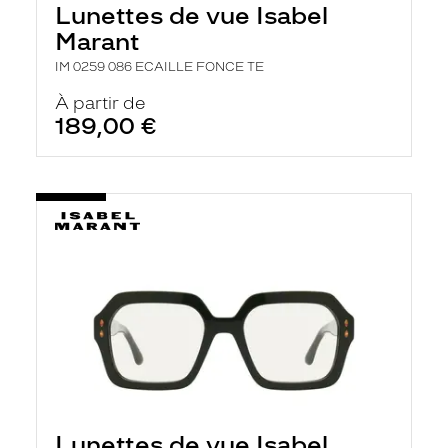
Lunettes de vue Isabel
e
r
Marant
c
h
IM 0259 086 ECAILLE FONCE TE
e
e
À partir de
t
189,00 €
r
e
c
h
a
r
g
e
l
a
p
a
g
e
Lunettes de vue Isabel