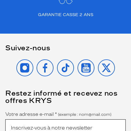
GARANTIE CASSE 2 ANS
Suivez-nous
INSTAGRAM
FACEBOOK
TIKTOK
YOUTUBE
X
Restez informé et recevez nos
(Ce
champ
offres KRYS
est
Name
obligatoire)
Votre adresse e-mail
*
(exemple : nom@mail.com)