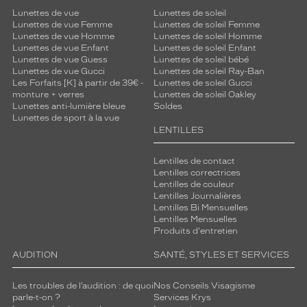
Lunettes de vue
Lunettes de soleil
Lunettes de vue Femme
Lunettes de soleil Femme
Lunettes de vue Homme
Lunettes de soleil Homme
Lunettes de vue Enfant
Lunettes de soleil Enfant
Lunettes de vue Guess
Lunettes de soleil bébé
Lunettes de vue Gucci
Lunettes de soleil Ray-Ban
Les Forfaits [K] à partir de 39€ -
Lunettes de soleil Gucci
monture + verres
Lunettes de soleil Oakley
Lunettes anti-lumière bleue
Soldes
Lunettes de sport à la vue
LENTILLES
Lentilles de contact
Lentilles correctrices
Lentilles de couleur
Lentilles Journalières
Lentilles Bi Mensuelles
Lentilles Mensuelles
Produits d'entretien
AUDITION
SANTÉ, STYLES ET SERVICES
Les troubles de l’audition : de quoi
Nos Conseils Visagisme
parle-t-on ?
Services Krys