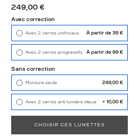
u
249,00 €
r
e
Avec correction
e
n
À partir de 39 €
Avec 2 verres unifocaux
é
Retrait en magasin
Offert
c
a
À partir de 99 €
Avec 2 verres progressifs
i
Retrait en magasin
Offert
l
l
Sans correction
e
f
249,00 €
Monture seule
o
Livraison à domicile
5,90 €
n
Retrait en magasin
Offert
c
+ 10,00 €
Avec 2 verres anti lumière bleue
é
Retrait en magasin
Offert
b
r
i
CHOISIR CES LUNETTES
l
l