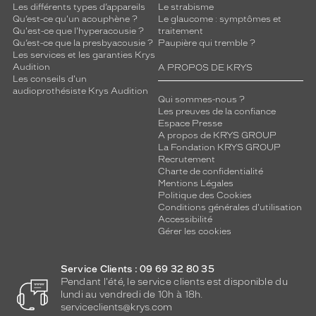
Les différents types d’appareils
Le strabisme
Qu’est-ce qu'un acouphène ?
Le glaucome : symptômes et
86
Qu'est-ce que l'hyperacousie ?
traitement
Ecaille
Qu’est-ce que la presbyacousie ?
Paupière qui tremble ?
Fonce
Les services et les garanties Krys
Audition
Bri
A PROPOS DE KRYS
Les conseils d'un
Polarisant
audioprothésiste Krys Audition
Qui sommes-nous ?
Non
Les preuves de la confiance
Espace Presse
Type
A propos de KRYS GROUP
de
La Fondation KRYS GROUP
verres
Recrutement
compatibles
Charte de confidentialité
Mentions Légales
Progressifs
Politique des Cookies
Conditions générales d'utilisation
Unifocaux
Accessibilité
Type
Gérer les cookies
de
montage
Service Clients : 09 69 32 80 35
Cerclé
Pendant l'été, le service clients est disponible du
Taille
lundi au vendredi de 10h à 18h.
serviceclients@krys.com
de