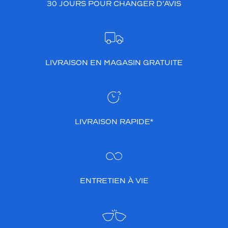
30 JOURS POUR CHANGER D’AVIS
b
r
a
n
c
h
LIVRAISON EN MAGASIN GRATUITE
e
s
p
o
u
r
LIVRAISON RAPIDE*
u
n
e
p
o
ENTRETIEN À VIE
i
n
t
e
c