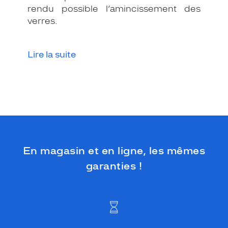
.
rendu possible l’amincissement des
I
verres.
n
s
c
r
Lire la suite
i
p
t
i
o
n
d
u
n
En magasin et en ligne, les mêmes
o
garanties !
m
s
u
r
l
e
s