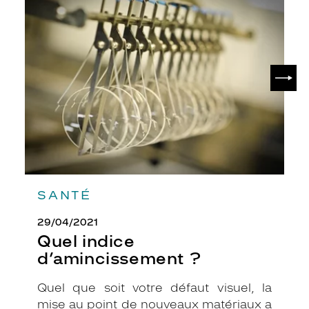
Quel
l
indice
l
d’amincissement
?
e
d
é
SUIV
s
i
r
a
n
t
s
e
d
SANTÉ
é
m
29/04/2021
a
Quel indice
r
d’amincissement ?
q
u
e
Quel que soit votre défaut visuel, la
r
mise au point de nouveaux matériaux a