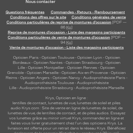
Nous contacter
monture
Questions fréquentes
Commandes - Retours - Remboursement
S
Conditions des offres sur le site
Conditions générales de vente
Matière
Conditions particulières de reprise de montures d’occasion
[PDF —
86
Ko
]
Plastique
Reprise de montures d’occasion - Liste des magasins participants
Conditions particulières de vente de montures d’occasion
[PDF —
Fournisseur
94
Ko
]
Vente de montures d’occasion - Liste des magasins participants
Safilo
France
Opticien Paris
-
Opticien Toulouse
-
Opticien Lyon
-
Opticien
Sarl
Bordeaux
-
Opticien Nantes
-
Opticien Strasbourg
-
Opticien
Marque
Lille
-
Opticien Montpellier
-
Opticien Rennes
-
Opticien
Grenoble
-
Opticien Marseille
-
Opticien Aix-en-Provence
-
Opticien
Isabel
Reims
-
Opticien Angers
-
Opticien Nancy
-
Audioprothésiste Paris
-
Marant
Audioprothésiste Toulouse
-
Audioprothésiste
Lille
-
Audioprothésiste Strasbourg
-
Audioprothésiste Marseille
Krys, Opticien en ligne :
lentilles de contact
,
lunettes de vue
,
lunettes de soleil
et
piles
audio
Krys.com : Site de vente en ligne de lunettes de soleil, de
lunettes de vue, de
lentilles de contact
, et de piles audios. Essayez
vos lunettes grâce au miroir virtuel Krys, commandez en ligne et
faites vous livrer gratuitement chez l'un des opticiens Krys. La
livraison est offerte pour un retrait dans le réseau Krys. Bénéficiez