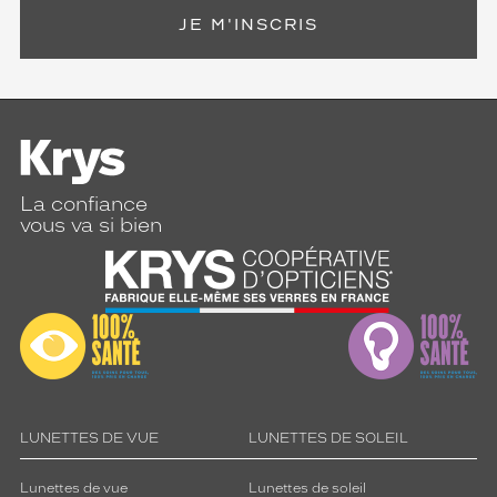
t
h
JE M'INSCRIS
a
u
t
-
d
e
-
g
La confiance
vous va si bien
a
m
m
e
.
Dimensions
de
la
monture
LUNETTES DE VUE
LUNETTES DE SOLEIL
Lunettes de vue
Lunettes de soleil