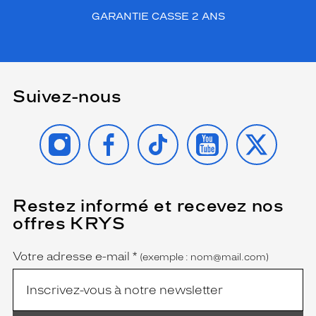
o
GARANTIE CASSE 2 ANS
q
u
è
t
e
.
Suivez-nous
M
o
INSTAGRAM
FACEBOOK
TIKTOK
YOUTUBE
X
d
è
l
e
p
Restez informé et recevez nos
(Ce
u
champ
i
offres KRYS
est
Name
s
obligatoire)
s
Votre adresse e-mail
*
(exemple : nom@mail.com)
a
n
t
e