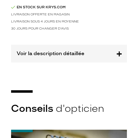
a
n
EN STOCK SUR KRYS.COM
t
LIVRAISON OFFERTE EN MAGASIN
,
LIVRAISON SOUS 4 JOURS EN MOYENNE
e
30 JOURS POUR CHANGER D'AVIS
l
l
e
e
Voir la description détaillée
s
t
i
d
é
a
l
e
Conseils
d'opticien
p
o
u
r
c
-
e