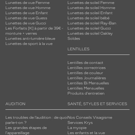
3 mm
5 mm
Lunettes de vue Femme
Lunettes de soleil Femme
Lunettes de vue Homme
Lunettes de soleil Homme
Lunettes de vue Enfant
Lunettes de soleil Enfant
Lunettes de vue Guess
Lunettes de soleil bébé
Lunettes de vue Gucci
Lunettes de soleil Ray-Ban
Les Forfaits [K] à partir de 39€ -
Lunettes de soleil Gucci
 mm
 mm
monture + verres
Lunettes de soleil Oakley
Lunettes anti-lumière bleue
Soldes
Lunettes de sport à la vue
Détails
LENTILLES
techniques
Genre
Lentilles de contact
Lentilles correctrices
Lentilles de couleur
Femme
Lentilles Journalières
Forme
Lentilles Bi Mensuelles
de
Lentilles Mensuelles
la
Produits d'entretien
monture
AUDITION
SANTÉ, STYLES ET SERVICES
Rectangle
Couleur
Les troubles de l’audition : de quoi
Nos Conseils Visagisme
de
parle-t-on ?
Services Krys
la
Les grandes étapes de
La myopie
l'appareillage
Les enfants et la vue
monture