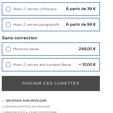
À partir de 39 €
Avec 2 verres unifocaux
Retrait en magasin
Offert
À partir de 99 €
Avec 2 verres progressifs
Retrait en magasin
Offert
Sans correction
249,00 €
Monture seule
Livraison à domicile
5,90 €
Retrait en magasin
Offert
+ 10,00 €
Avec 2 verres anti lumière bleue
Retrait en magasin
Offert
CHOISIR CES LUNETTES
EN STOCK SUR KRYS.COM
LIVRAISON OFFERTE EN MAGASIN
LIVRAISON SOUS 4 JOURS EN MOYENNE