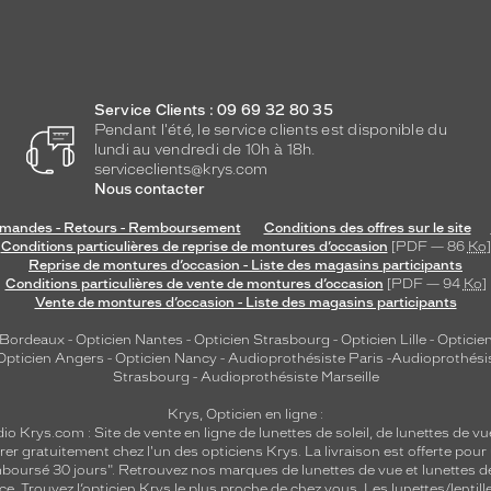
Service Clients : 09 69 32 80 35
Pendant l'été, le service clients est disponible du
lundi au vendredi de 10h à 18h.
serviceclients@krys.com
Nous contacter
andes - Retours - Remboursement
Conditions des offres sur le site
Conditions particulières de reprise de montures d’occasion
[PDF — 86
Ko
]
Reprise de montures d’occasion - Liste des magasins participants
Conditions particulières de vente de montures d’occasion
[PDF — 94
Ko
]
Vente de montures d’occasion - Liste des magasins participants
 Bordeaux
-
Opticien Nantes
-
Opticien Strasbourg
-
Opticien Lille
-
Opticien
Opticien Angers
-
Opticien Nancy
-
Audioprothésiste Paris
-
Audioprothési
Strasbourg
-
Audioprothésiste Marseille
Krys, Opticien en ligne :
dio
Krys.com : Site de vente en ligne de lunettes de soleil, de lunettes de vu
rer gratuitement chez l'un des opticiens Krys. La livraison est offerte pour
emboursé 30 jours". Retrouvez nos marques de lunettes de vue et
lunettes d
nce.
Trouvez l’opticien Krys le plus proche de chez vous
. Les lunettes/lenti