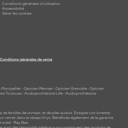
Conditions générales d'utilisation
Accessibilité
Gérer les cookies
Conditions générales de vente
 Montpellier
-
Opticien Rennes
-
Opticien Grenoble
-
Opticien
ste Toulouse
-
Audioprothésiste Lille
-
Audioprothésiste
e, de
lentilles de contact
, et de piles audios. Essayez vos lunettes
 un retrait dans le réseau Krys. Bénéficiez également de la garantie
e soleil : Ray Ban
lles sont des dispositifs médicaux qui constituent des produits de