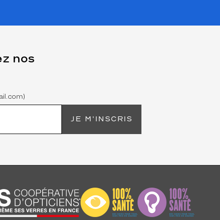
ez nos
il.com)
JE M'INSCRIS