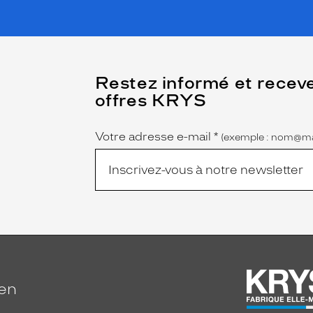
(Ce
Restez informé et recev
champ
offres KRYS
est
Name
obligatoire)
Votre adresse e-mail
*
(exemple : nom@ma
ien