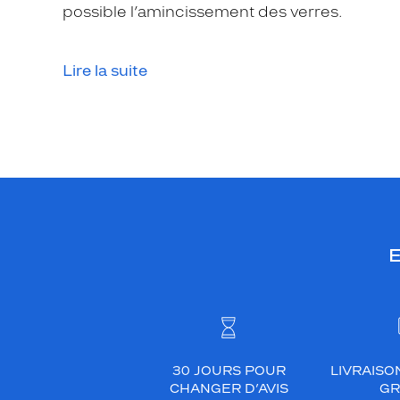
l
possible l’amincissement des verres.
M
a
r
Lire la suite
a
n
t
.
M
o
n
t
E
u
r
e
c
e
r
30 JOURS POUR
LIVRAISO
CHANGER D’AVIS
GR
c