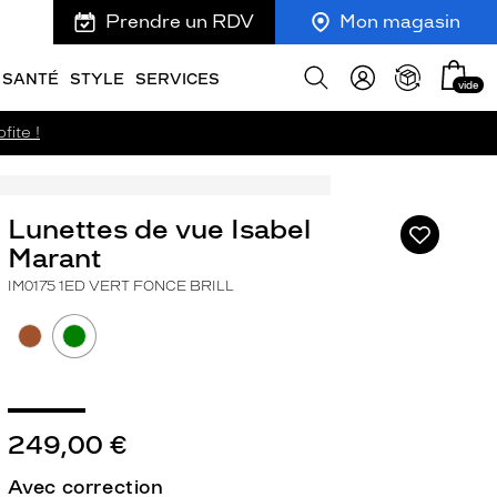
Prendre un RDV
Mon magasin
Mon
Afficher
SANTÉ
STYLE
SERVICES
vide
panie
la
recherche
fite !
Lunettes de vue Isabel
Ajouter
à
Marant
ma
IM0175 1ED VERT FONCE BRILL
liste
d’envies
ivant
249,00 €
Avec correction