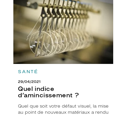
indice
a
d’amincissement
p
?
a
p
i
l
l
o
n
a
n
SANTÉ
t
e
29/04/2021
I
Quel indice
s
d’amincissement ?
a
b
Quel que soit votre défaut visuel, la mise
e
au point de nouveaux matériaux a rendu