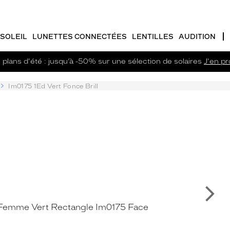
SOLEIL
LUNETTES CONNECTÉES
LENTILLES
AUDITION
plans d'été : jusqu’à -50% sur une sélection de solaires
J'en pro
Im0175 1Ed Vert Fonce Brill
Su