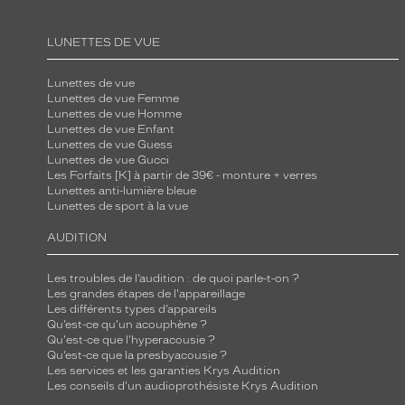
j
e
LUNETTES DE VUE
a
n
Lunettes de vue
Lunettes de vue Femme
l
Lunettes de vue Homme
é
Lunettes de vue Enfant
Lunettes de vue Guess
g
Lunettes de vue Gucci
è
Les Forfaits [K] à partir de 39€ - monture + verres
Lunettes anti-lumière bleue
r
Lunettes de sport à la vue
e
m
AUDITION
e
n
Les troubles de l’audition : de quoi parle-t-on ?
Les grandes étapes de l'appareillage
t
Les différents types d’appareils
t
Qu’est-ce qu'un acouphène ?
Qu'est-ce que l'hyperacousie ?
r
Qu’est-ce que la presbyacousie ?
a
Les services et les garanties Krys Audition
Les conseils d'un audioprothésiste Krys Audition
n