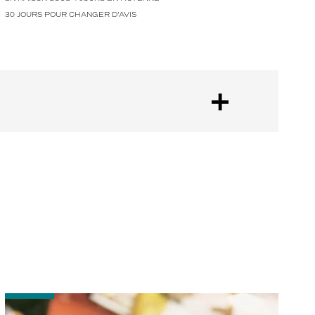
30 JOURS POUR CHANGER D'AVIS
-
Bien