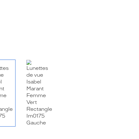
RE_FACEBOOK_TITLE
.SHARE_TWITTER_TITLE