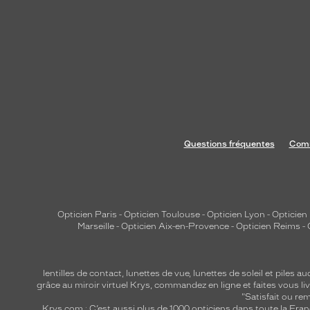
s
l
u
c
i
d
e
.
B
Questions fréquentes
Comm
r
a
n
c
Opticien Paris
-
Opticien Toulouse
-
Opticien Lyon
-
Opticien
h
Marseille
-
Opticien Aix-en-Provence
-
Opticien Reims
-
e
s
a
lentilles de contact
,
lunettes de vue
,
lunettes de soleil
et
piles au
v
grâce au miroir virtuel Krys, commandez en ligne et faites vous liv
"Satisfait ou r
e
Krys.com : C’est aussi plus de 1000 opticiens dans toute la Fra