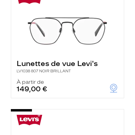
a
r
g
e
l
a
p
a
g
e
Lunettes de vue Levi's
LV1038 807 NOIR BRILLANT
À partir de
149,00 €