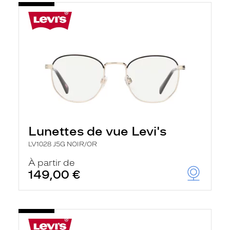
a
t
i
q
u
e
m
e
n
t
l
a
r
e
c
Lunettes de vue Levi's
h
e
LV1028 J5G NOIR/OR
r
c
À partir de
h
149,00 €
e
e
t
r
e
c
h