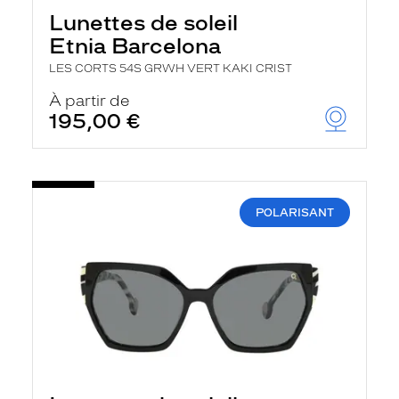
h
Lunettes de soleil
e
r
Etnia Barcelona
c
h
LES CORTS 54S GRWH VERT KAKI CRIST
e
e
À partir de
t
195,00 €
r
e
c
h
a
r
POLARISANT
g
e
l
a
p
a
g
e