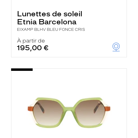
e
l
Lunettes de soleil
a
n
Etnia Barcelona
c
e
EIXAMP BLHV BLEU FONCE CRIS
a
u
À partir de
t
195,00 €
o
m
a
t
i
q
u
e
m
e
n
t
l
a
r
e
c