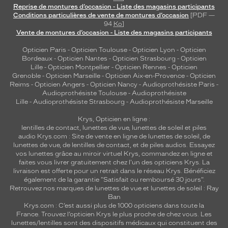
Reprise de montures d’occasion - Liste des magasins participants
a
Conditions particulières de vente de montures d’occasion
[PDF —
l
94
Ko
]
e
Vente de montures d’occasion - Liste des magasins participants
.
S
Opticien Paris
-
Opticien Toulouse
-
Opticien Lyon
-
Opticien
Bordeaux
-
Opticien Nantes
-
Opticien Strasbourg
-
Opticien
o
Lille
-
Opticien Montpellier
-
Opticien Rennes
-
Opticien
n
Grenoble
-
Opticien Marseille
-
Opticien Aix-en-Provence
-
Opticien
d
Reims
-
Opticien Angers
-
Opticien Nancy
-
Audioprothésiste Paris
-
e
Audioprothésiste Toulouse
-
Audioprothésiste
s
Lille
-
Audioprothésiste Strasbourg
-
Audioprothésiste Marseille
i
Krys, Opticien en ligne :
g
lentilles de contact
,
lunettes de vue
,
lunettes de soleil
et
piles
n
audio
Krys.com : Site de vente en ligne de lunettes de soleil, de
s
lunettes de vue, de
lentilles de contact
, et de piles audios. Essayez
t
vos lunettes grâce au miroir virtuel Krys, commandez en ligne et
r
faites vous livrer gratuitement chez l'un des opticiens Krys. La
u
livraison est offerte pour un retrait dans le réseau Krys. Bénéficiez
également de la garantie "Satisfait ou remboursé 30 jours".
c
Retrouvez nos marques de lunettes de vue et
lunettes de soleil : Ray
t
Ban
u
Krys.com : C’est aussi plus de 1000 opticiens dans toute la
r
France.
Trouvez l’opticien Krys le plus proche de chez vous
. Les
é
lunettes/lentilles sont des dispositifs médicaux qui constituent des