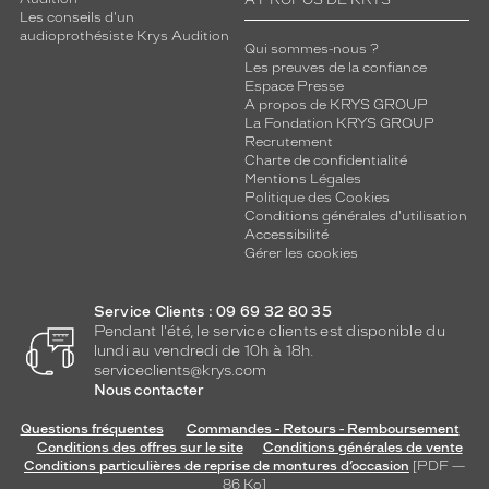
A PROPOS DE KRYS
e
Les conseils d'un
p
audioprothésiste Krys Audition
r
Qui sommes-nous ?
Les preuves de la confiance
o
Espace Presse
t
A propos de KRYS GROUP
e
La Fondation KRYS GROUP
c
Recrutement
t
Charte de confidentialité
i
Mentions Légales
Politique des Cookies
o
Conditions générales d'utilisation
n
Accessibilité
s
Gérer les cookies
o
l
a
Service Clients : 09 69 32 80 35
Pendant l'été, le service clients est disponible du
i
lundi au vendredi de 10h à 18h.
r
serviceclients@krys.com
e
Nous contacter
o
p
Questions fréquentes
Commandes - Retours - Remboursement
t
Conditions des offres sur le site
Conditions générales de vente
i
Conditions particulières de reprise de montures d’occasion
[PDF —
m
86
Ko
]