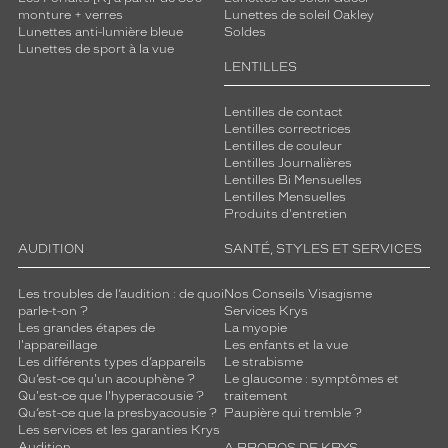
r
monture + verres
Lunettes de soleil Oakley
a
Lunettes anti-lumière bleue
Soldes
Lunettes de sport à la vue
n
LENTILLES
t
u
n
Lentilles de contact
Lentilles correctrices
s
Lentilles de couleur
t
Lentilles Journalières
y
Lentilles Bi Mensuelles
l
Lentilles Mensuelles
e
Produits d'entretien
m
AUDITION
SANTÉ, STYLES ET SERVICES
o
d
e
Les troubles de l’audition : de quoi
Nos Conseils Visagisme
parle-t-on ?
Services Krys
r
Les grandes étapes de
La myopie
n
l'appareillage
Les enfants et la vue
e
Les différents types d’appareils
Le strabisme
e
Qu’est-ce qu'un acouphène ?
Le glaucome : symptômes et
t
Qu'est-ce que l'hyperacousie ?
traitement
u
Qu’est-ce que la presbyacousie ?
Paupière qui tremble ?
Les services et les garanties Krys
n
Audition