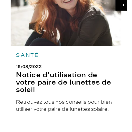
SUIV
lunettes
c
de
i
soleil
e
u
s
e
e
t
l
SANTÉ
e
u
16/08/2022
r
Notice d'utilisation de
c
votre paire de lunettes de
o
l
soleil
o
r
Retrouvez tous nos conseils pour bien
i
utiliser votre paire de lunettes solaire.
s
r
o
u