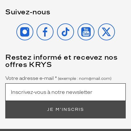
u
t
Suivez-nous
e
q
INSTAGRAM
FACEBOOK
TIKTOK
YOUTUBE
X
u
a
l
i
t
é
Restez informé et recevez nos
(Ce
champ
e
offres KRYS
est
Name
s
obligatoire)
t
Votre adresse e-mail
*
(exemple : nom@mail.com)
a
s
s
o
c
i
JE M'INSCRIS
é
e
à