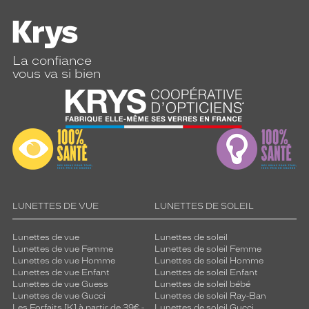
d
e
s
v
e
La confiance
r
vous va si bien
r
e
s
r
o
s
e
d
é
LUNETTES DE VUE
LUNETTES DE SOLEIL
g
r
a
Lunettes de vue
Lunettes de soleil
d
Lunettes de vue Femme
Lunettes de soleil Femme
Lunettes de vue Homme
Lunettes de soleil Homme
é
Lunettes de vue Enfant
Lunettes de soleil Enfant
o
Lunettes de vue Guess
Lunettes de soleil bébé
f
Lunettes de vue Gucci
Lunettes de soleil Ray-Ban
f
Les Forfaits [K] à partir de 39€ -
Lunettes de soleil Gucci