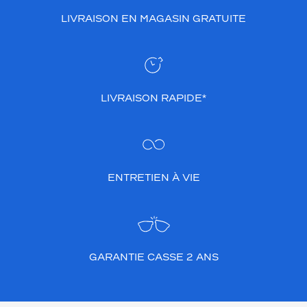
r
LIVRAISON EN MAGASIN GRATUITE
e
c
e
r
c
l
LIVRAISON RAPIDE*
é
e
e
n
a
c
ENTRETIEN À VIE
é
t
a
t
e
GARANTIE CASSE 2 ANS
d
e
h
a