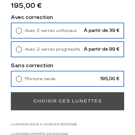
u
195,00 €
r
f
Avec correction
e
m
À partir de 39 €
Avec 2 verres unifocaux
m
Retrait en magasin
Offert
e
s
À partir de 99 €
Avec 2 verres progressifs
e
Retrait en magasin
Offert
d
i
Sans correction
s
t
195,00 €
Monture seule
i
Livraison à domicile
5,90 €
n
Retrait en magasin
Offert
g
u
CHOISIR CES LUNETTES
e
n
t
p
LIVRAISON SOUS 4 JOURS EN MOYENNE
a
LIVRAISON OFFERTE EN MAGASIN