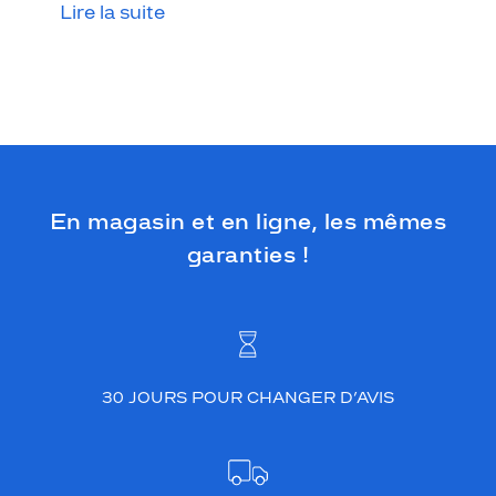
g
Lire la suite
e
m
a
t
v
i
b
r
a
En magasin et en ligne, les mêmes
n
t
garanties !
.
C
e
t
t
e
30 JOURS POUR CHANGER D’AVIS
m
o
n
t
u