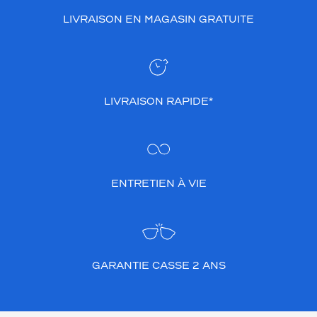
n
LIVRAISON EN MAGASIN GRATUITE
g
u
e
p
a
r
LIVRAISON RAPIDE*
s
a
f
i
n
i
ENTRETIEN À VIE
t
i
o
n
s
GARANTIE CASSE 2 ANS
o
b
r
e