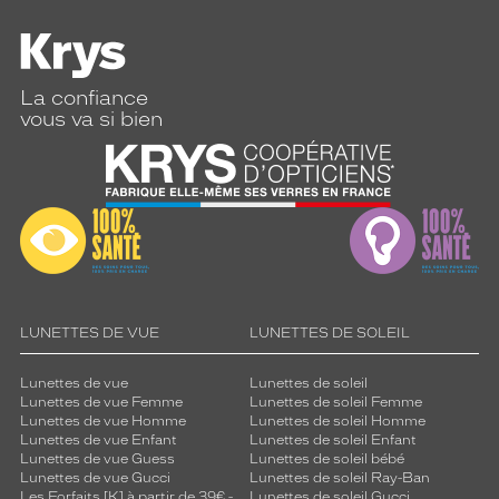
n
s
t
y
l
La confiance
e
vous va si bien
u
r
b
a
i
n
e
t
a
LUNETTES DE VUE
LUNETTES DE SOLEIL
s
s
u
Lunettes de vue
Lunettes de soleil
r
Lunettes de vue Femme
Lunettes de soleil Femme
Lunettes de vue Homme
Lunettes de soleil Homme
é
Lunettes de vue Enfant
Lunettes de soleil Enfant
.
Lunettes de vue Guess
Lunettes de soleil bébé
L
Lunettes de vue Gucci
Lunettes de soleil Ray-Ban
e
Les Forfaits [K] à partir de 39€ -
Lunettes de soleil Gucci