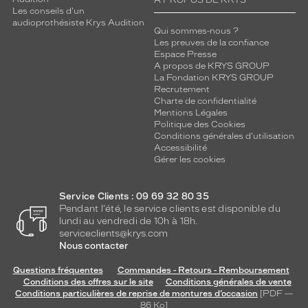
A PROPOS DE KRYS
m
Les conseils d'un
e
audioprothésiste Krys Audition
t
Qui sommes-nous ?
Les preuves de la confiance
t
Espace Presse
e
A propos de KRYS GROUP
n
La Fondation KRYS GROUP
t
Recrutement
u
Charte de confidentialité
n
Mentions Légales
Politique des Cookies
e
Conditions générales d'utilisation
r
Accessibilité
e
Gérer les cookies
s
t
i
Service Clients : 09 69 32 80 35
Pendant l'été, le service clients est disponible du
t
lundi au vendredi de 10h à 18h.
u
serviceclients@krys.com
t
Nous contacter
i
o
Questions fréquentes
Commandes - Retours - Remboursement
n
Conditions des offres sur le site
Conditions générales de vente
f
Conditions particulières de reprise de montures d’occasion
[PDF —
i
86
Ko
]