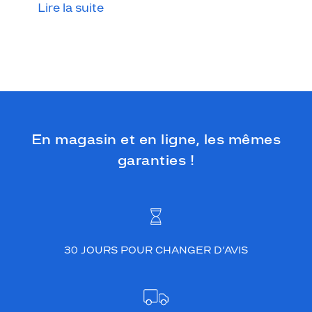
t
Lire la suite
.
C
e
m
o
d
è
l
e
En magasin et en ligne, les mêmes
c
e
garanties !
r
c
l
é
s
e
30 JOURS POUR CHANGER D’AVIS
d
i
s
t
i