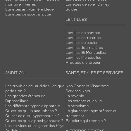
s
monture + verres
Lunettes de soleil Oakley
v
Lunettes anti-lumière bleue
Soldes
Lunettes de sport à la vue
e
LENTILLES
r
r
e
Lentilles de contact
Lentilles correctrices
s
Lentilles de couleur
g
Lentilles Journalières
r
Lentilles Bi Mensuelles
i
Lentilles Mensuelles
s
Produits d'entretien
i
AUDITION
SANTÉ, STYLES ET SERVICES
n
t
é
Les troubles de l’audition : de quoi
Nos Conseils Visagisme
parle-t-on ?
Services Krys
g
Les grandes étapes de
La myopie
r
l'appareillage
Les enfants et la vue
é
Les différents types d’appareils
Le strabisme
s
Qu’est-ce qu'un acouphène ?
Le glaucome : symptômes et
p
Qu'est-ce que l'hyperacousie ?
traitement
e
Qu’est-ce que la presbyacousie ?
Paupière qui tremble ?
Les services et les garanties Krys
r
Audition