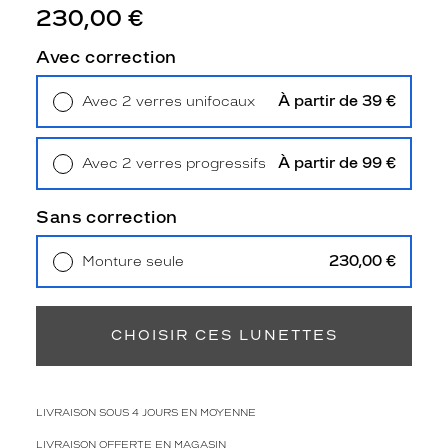
m
230,00 €
m
e
Avec correction
a
d
À partir de 39 €
Avec 2 verres unifocaux
o
Retrait en magasin
Offert
p
t
À partir de 99 €
Avec 2 verres progressifs
e
Retrait en magasin
Offert
u
n
Sans correction
e
f
230,00 €
Monture seule
o
Livraison à domicile
5,90 €
r
Retrait en magasin
Offert
m
e
CHOISIR CES LUNETTES
r
e
c
t
LIVRAISON SOUS 4 JOURS EN MOYENNE
a
LIVRAISON OFFERTE EN MAGASIN