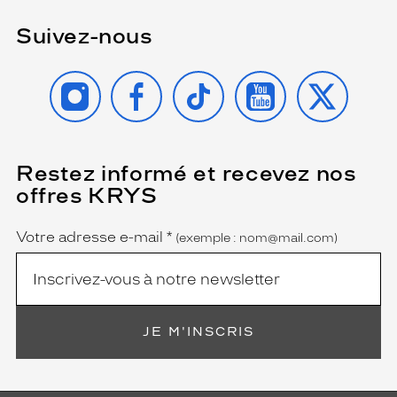
e
t
Suivez-nous
s
a
INSTAGRAM
FACEBOOK
TIKTOK
YOUTUBE
X
r
o
b
u
s
t
Restez informé et recevez nos
(Ce
champ
e
offres KRYS
est
Name
s
obligatoire)
s
Votre adresse e-mail
*
(exemple : nom@mail.com)
e
o
f
f
r
a
JE M'INSCRIS
n
t
u