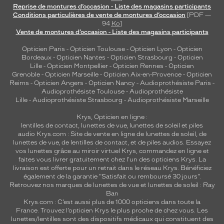
Reprise de montures d’occasion - Liste des magasins participants
d
Conditions particulières de vente de montures d’occasion
[PDF —
è
94
Ko
]
l
Vente de montures d’occasion - Liste des magasins participants
e
d
Opticien Paris
-
Opticien Toulouse
-
Opticien Lyon
-
Opticien
Bordeaux
-
Opticien Nantes
-
Opticien Strasbourg
-
Opticien
e
Lille
-
Opticien Montpellier
-
Opticien Rennes
-
Opticien
s
Grenoble
-
Opticien Marseille
-
Opticien Aix-en-Provence
-
Opticien
c
Reims
-
Opticien Angers
-
Opticien Nancy
-
Audioprothésiste Paris
-
o
Audioprothésiste Toulouse
-
Audioprothésiste
u
Lille
-
Audioprothésiste Strasbourg
-
Audioprothésiste Marseille
l
Krys, Opticien en ligne :
e
lentilles de contact
,
lunettes de vue
,
lunettes de soleil
et
piles
u
audio
Krys.com : Site de vente en ligne de lunettes de soleil, de
r
lunettes de vue, de
lentilles de contact
, et de piles audios. Essayez
s
vos lunettes grâce au miroir virtuel Krys, commandez en ligne et
e
faites vous livrer gratuitement chez l'un des opticiens Krys. La
t
livraison est offerte pour un retrait dans le réseau Krys. Bénéficiez
également de la garantie "Satisfait ou remboursé 30 jours".
u
Retrouvez nos marques de lunettes de vue et
lunettes de soleil : Ray
n
Ban
e
Krys.com : C’est aussi plus de 1000 opticiens dans toute la
p
France.
Trouvez l’opticien Krys le plus proche de chez vous
. Les
r
lunettes/lentilles sont des dispositifs médicaux qui constituent des