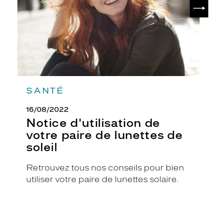
SUIV
lunettes
o
de
r
soleil
i
s
v
e
r
t
f
SANTÉ
o
n
16/08/2022
c
Notice d'utilisation de
é
votre paire de lunettes de
m
a
soleil
t
é
Retrouvez tous nos conseils pour bien
l
utiliser votre paire de lunettes solaire.
é
g
a
n