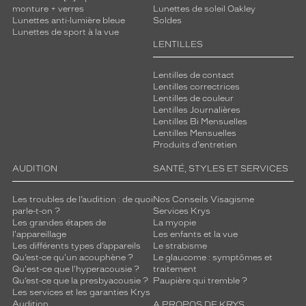
monture + verres
Lunettes de soleil Oakley
Lunettes anti-lumière bleue
Soldes
Lunettes de sport à la vue
LENTILLES
Lentilles de contact
Lentilles correctrices
Lentilles de couleur
Lentilles Journalières
Lentilles Bi Mensuelles
Lentilles Mensuelles
Produits d'entretien
AUDITION
SANTÉ, STYLES ET SERVICES
Les troubles de l’audition : de quoi
Nos Conseils Visagisme
parle-t-on ?
Services Krys
Les grandes étapes de
La myopie
l'appareillage
Les enfants et la vue
Les différents types d’appareils
Le strabisme
Qu’est-ce qu'un acouphène ?
Le glaucome : symptômes et
Qu'est-ce que l'hyperacousie ?
traitement
Qu’est-ce que la presbyacousie ?
Paupière qui tremble ?
Les services et les garanties Krys
Audition
A PROPOS DE KRYS