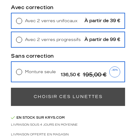
Avec correction
3
Polarisant
À partir de 39 €
Avec 2 verres unifocaux
Non
Retrait en magasin
Offert
Type
de
À partir de 99 €
Avec 2 verres progressifs
verres
Retrait en magasin
Offert
compatibles
Sans correction
Progressifs
Unifocaux
-30%
Monture seule
195,00 €
136,50 €
Type
Livraison à domicile
5,90 €
de
Retrait en magasin
Offert
montage
CHOISIR CES LUNETTES
Cerclé
Taille
de
monture
EN STOCK SUR KRYS.COM
LIVRAISON SOUS 4 JOURS EN MOYENNE
M
LIVRAISON OFFERTE EN MAGASIN
discountDetail