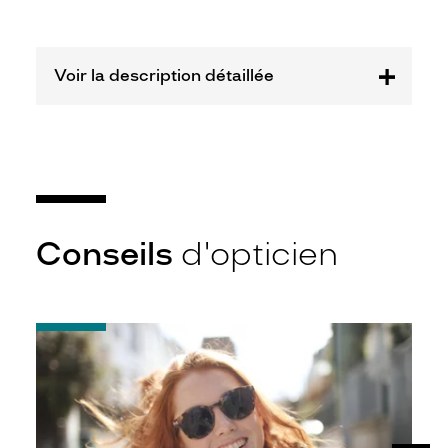
-30%
Matière
Voir la description détaillée
Métal
Fournisseur
Etnia
Barcelona
Marque
Etnia
Barcelona
Conseils
d'opticien
-
Notice
d'utilisation
de
votre
paire
de