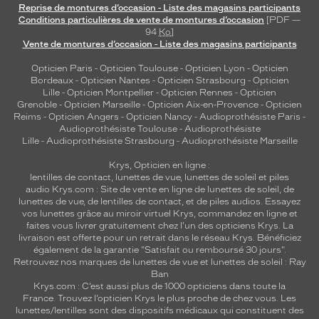
Reprise de montures d’occasion - Liste des magasins participants
Conditions particulières de vente de montures d’occasion
[PDF —
94
Ko
]
Vente de montures d’occasion - Liste des magasins participants
Opticien Paris
-
Opticien Toulouse
-
Opticien Lyon
-
Opticien
Bordeaux
-
Opticien Nantes
-
Opticien Strasbourg
-
Opticien
Lille
-
Opticien Montpellier
-
Opticien Rennes
-
Opticien
Grenoble
-
Opticien Marseille
-
Opticien Aix-en-Provence
-
Opticien
Reims
-
Opticien Angers
-
Opticien Nancy
-
Audioprothésiste Paris
-
Audioprothésiste Toulouse
-
Audioprothésiste
Lille
-
Audioprothésiste Strasbourg
-
Audioprothésiste Marseille
Krys, Opticien en ligne :
lentilles de contact
,
lunettes de vue
,
lunettes de soleil
et
piles
audio
Krys.com : Site de vente en ligne de lunettes de soleil, de
lunettes de vue, de
lentilles de contact
, et de piles audios. Essayez
vos lunettes grâce au miroir virtuel Krys, commandez en ligne et
faites vous livrer gratuitement chez l'un des opticiens Krys. La
livraison est offerte pour un retrait dans le réseau Krys. Bénéficiez
également de la garantie "Satisfait ou remboursé 30 jours".
Retrouvez nos marques de lunettes de vue et
lunettes de soleil : Ray
Ban
Krys.com : C’est aussi plus de 1000 opticiens dans toute la
France.
Trouvez l’opticien Krys le plus proche de chez vous
. Les
lunettes/lentilles sont des dispositifs médicaux qui constituent des