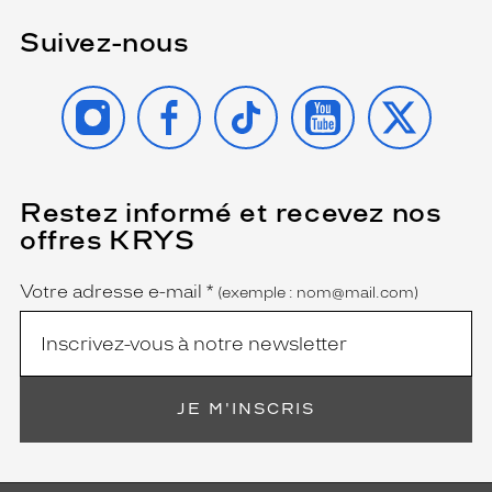
Suivez-nous
INSTAGRAM
FACEBOOK
TIKTOK
YOUTUBE
X
Restez informé et recevez nos
(Ce
champ
offres KRYS
est
Name
obligatoire)
Votre adresse e-mail
*
(exemple : nom@mail.com)
JE M'INSCRIS