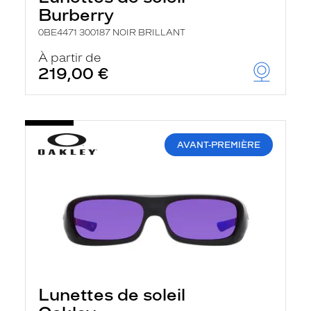
r
Burberry
c
h
0BE4471 300187 NOIR BRILLANT
e
e
À partir de
t
219,00 €
r
e
c
h
a
r
AVANT-PREMIÈRE
g
e
l
a
p
a
g
e
Lunettes de soleil