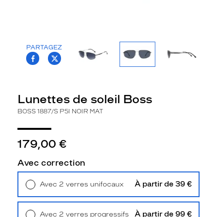
la
monture
Aviateur
Couleur
PARTAGEZ
de
T.PROJECT.KRYS.FRONT.SHARE_FACEBOO
T.PROJECT.KRYS.FRONT.SHARE_TWI
la
monture
P5I
Lunettes de soleil Boss
Noir
BOSS 1887/S P5I NOIR MAT
Mat
Couleur
du
179,00 €
verre
Gris
Avec correction
Indice
de
À partir de 39 €
Avec 2 verres unifocaux
protection
Retrait en magasin
Offert
3
À partir de 99 €
Avec 2 verres progressifs