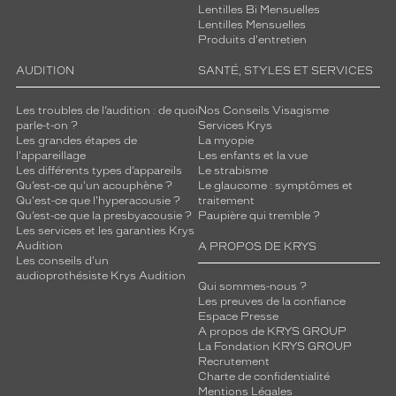
Lentilles Bi Mensuelles
Lentilles Mensuelles
Produits d'entretien
AUDITION
SANTÉ, STYLES ET SERVICES
Les troubles de l’audition : de quoi
Nos Conseils Visagisme
parle-t-on ?
Services Krys
Les grandes étapes de
La myopie
l'appareillage
Les enfants et la vue
Les différents types d’appareils
Le strabisme
Qu’est-ce qu'un acouphène ?
Le glaucome : symptômes et
Qu'est-ce que l'hyperacousie ?
traitement
Qu’est-ce que la presbyacousie ?
Paupière qui tremble ?
Les services et les garanties Krys
Audition
A PROPOS DE KRYS
Les conseils d'un
audioprothésiste Krys Audition
Qui sommes-nous ?
Les preuves de la confiance
Espace Presse
A propos de KRYS GROUP
La Fondation KRYS GROUP
Recrutement
Charte de confidentialité
Mentions Légales