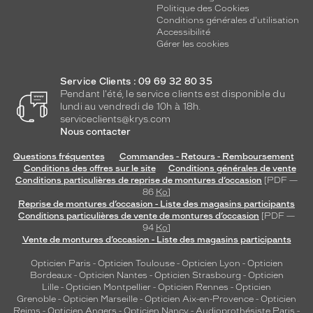
Politique des Cookies
Conditions générales d'utilisation
Accessibilité
Gérer les cookies
Service Clients : 09 69 32 80 35
Pendant l'été, le service clients est disponible du
lundi au vendredi de 10h à 18h.
serviceclients@krys.com
Nous contacter
Questions fréquentes
Commandes - Retours - Remboursement
Conditions des offres sur le site
Conditions générales de vente
Conditions particulières de reprise de montures d’occasion
[PDF —
86
Ko
]
Reprise de montures d’occasion - Liste des magasins participants
Conditions particulières de vente de montures d’occasion
[PDF —
94
Ko
]
Vente de montures d’occasion - Liste des magasins participants
Opticien Paris
-
Opticien Toulouse
-
Opticien Lyon
-
Opticien
Bordeaux
-
Opticien Nantes
-
Opticien Strasbourg
-
Opticien
Lille
-
Opticien Montpellier
-
Opticien Rennes
-
Opticien
Grenoble
-
Opticien Marseille
-
Opticien Aix-en-Provence
-
Opticien
Reims
-
Opticien Angers
-
Opticien Nancy
-
Audioprothésiste Paris
-