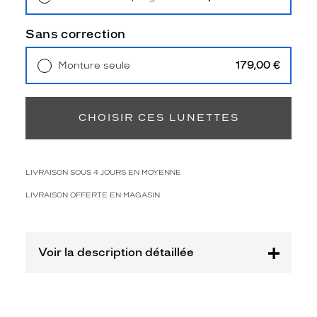
Polarisant
Retrait en magasin
Offert
Non
Sans correction
Type
de
179,00 €
Monture seule
verres
Livraison à domicile
5,90 €
compatibles
Retrait en magasin
Offert
Progressifs
CHOISIR CES LUNETTES
Unifocaux
Type
de
montage
LIVRAISON SOUS 4 JOURS EN MOYENNE
LIVRAISON OFFERTE EN MAGASIN
Cerclé
Taille
de
monture
Voir la description détaillée
XL
Matière
Métal