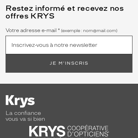
Restez informé et recevez nos
(Ce
champ
offres KRYS
est
Name
obligatoire)
Votre adresse e-mail
*
(exemple : nom@mail.com)
JE M'INSCRIS
La confiance
vous va si bien