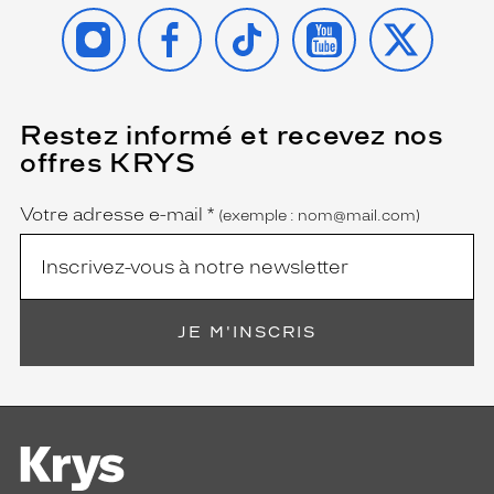
INSTAGRAM
FACEBOOK
TIKTOK
YOUTUBE
X
Restez informé et recevez nos
(Ce
champ
offres KRYS
est
Name
obligatoire)
Votre adresse e-mail
*
(exemple : nom@mail.com)
JE M'INSCRIS