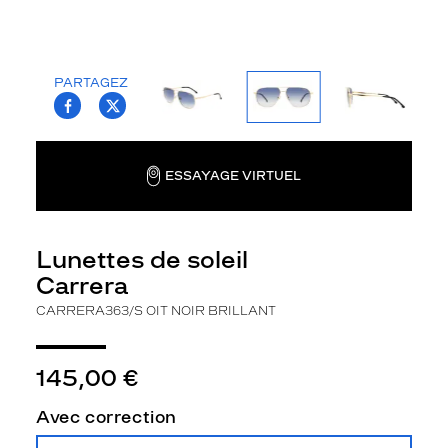
la
monture
Aviateur
PARTAGEZ
Couleur
T.PROJECT.KRYS.FRONT.SHARE_FACEBOO
T.PROJECT.KRYS.FRONT.SHARE_TWI
de
la
monture
ESSAYAGE VIRTUEL
Oit
Noir
Brillant
Couleur
Lunettes de soleil
du
Carrera
verre
CARRERA363/S OIT NOIR BRILLANT
Bleu
dégradé
145,00 €
Indice
de
protection
Avec correction