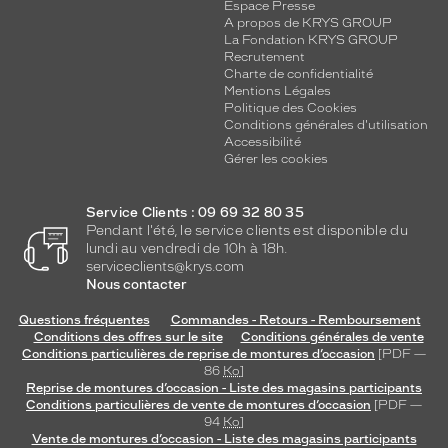
Espace Presse
A propos de KRYS GROUP
La Fondation KRYS GROUP
Recrutement
Charte de confidentialité
Mentions Légales
Politique des Cookies
Conditions générales d'utilisation
Accessibilité
Gérer les cookies
Service Clients : 09 69 32 80 35
Pendant l'été, le service clients est disponible du
lundi au vendredi de 10h à 18h.
serviceclients@krys.com
Nous contacter
Questions fréquentes
Commandes - Retours - Remboursement
Conditions des offres sur le site
Conditions générales de vente
Conditions particulières de reprise de montures d’occasion
[PDF —
86
Ko
]
Reprise de montures d’occasion - Liste des magasins participants
Conditions particulières de vente de montures d’occasion
[PDF —
94
Ko
]
Vente de montures d’occasion - Liste des magasins participants