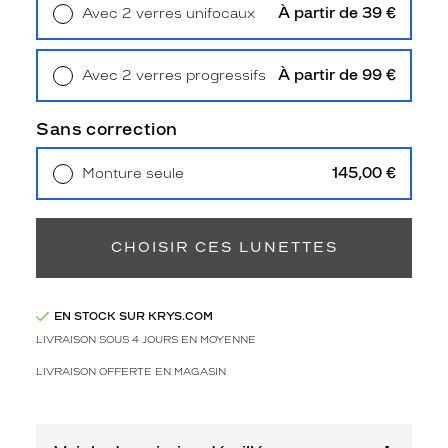
2
À partir de 39 €
Avec 2 verres unifocaux
Polarisant
Retrait en magasin
Offert
Non
À partir de 99 €
Avec 2 verres progressifs
Type
Retrait en magasin
Offert
de
verres
Sans correction
compatibles
145,00 €
Monture seule
Progressifs
Livraison à domicile
5,90 €
Unifocaux
Retrait en magasin
Offert
Type
de
CHOISIR CES LUNETTES
montage
Cerclé
EN STOCK SUR KRYS.COM
Taille
LIVRAISON SOUS 4 JOURS EN MOYENNE
de
monture
LIVRAISON OFFERTE EN MAGASIN
XL
Afficher
la