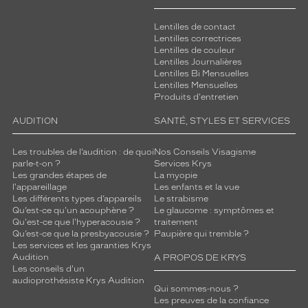
Lentilles de contact
Lentilles correctrices
Lentilles de couleur
Lentilles Journalières
Lentilles Bi Mensuelles
Lentilles Mensuelles
Produits d'entretien
AUDITION
SANTÉ, STYLES ET SERVICES
Les troubles de l’audition : de quoi
Nos Conseils Visagisme
parle-t-on ?
Services Krys
Les grandes étapes de
La myopie
l'appareillage
Les enfants et la vue
Les différents types d’appareils
Le strabisme
Qu’est-ce qu'un acouphène ?
Le glaucome : symptômes et
Qu'est-ce que l'hyperacousie ?
traitement
Qu’est-ce que la presbyacousie ?
Paupière qui tremble ?
Les services et les garanties Krys
Audition
A PROPOS DE KRYS
Les conseils d'un
audioprothésiste Krys Audition
Qui sommes-nous ?
Les preuves de la confiance