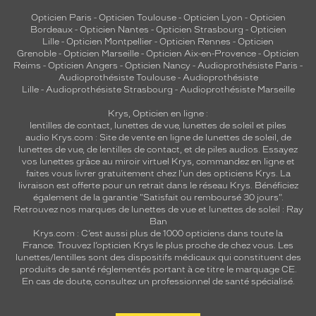
Opticien Paris
-
Opticien Toulouse
-
Opticien Lyon
-
Opticien
Bordeaux
-
Opticien Nantes
-
Opticien Strasbourg
-
Opticien
Lille
-
Opticien Montpellier
-
Opticien Rennes
-
Opticien
Grenoble
-
Opticien Marseille
-
Opticien Aix-en-Provence
-
Opticien
Reims
-
Opticien Angers
-
Opticien Nancy
-
Audioprothésiste Paris
-
Audioprothésiste Toulouse
-
Audioprothésiste
Lille
-
Audioprothésiste Strasbourg
-
Audioprothésiste Marseille
Krys, Opticien en ligne :
lentilles de contact
,
lunettes de vue
,
lunettes de soleil
et
piles
audio
Krys.com : Site de vente en ligne de lunettes de soleil, de
lunettes de vue, de
lentilles de contact
, et de piles audios. Essayez
vos lunettes grâce au miroir virtuel Krys, commandez en ligne et
faites vous livrer gratuitement chez l'un des opticiens Krys. La
livraison est offerte pour un retrait dans le réseau Krys. Bénéficiez
également de la garantie "Satisfait ou remboursé 30 jours".
Retrouvez nos marques de lunettes de vue et
lunettes de soleil : Ray
Ban
Krys.com : C’est aussi plus de 1000 opticiens dans toute la
France.
Trouvez l’opticien Krys le plus proche de chez vous
. Les
lunettes/lentilles sont des dispositifs médicaux qui constituent des
produits de santé réglementés portant à ce titre le marquage CE.
En cas de doute, consultez un professionnel de santé spécialisé.