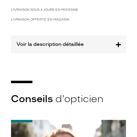
2
Polarisant
LIVRAISON SOUS 4 JOURS EN MOYENNE
Non
LIVRAISON OFFERTE EN MAGASIN
Type
de
montage
Voir la description détaillée
Cerclé
Taille
de
monture
XL
Matière
Conseils
d'opticien
Plastique
Fournisseur
Safilo
-
France
Notice
Sarl
d'utilisation
Marque