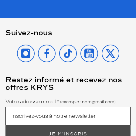
Suivez-nous
INSTAGRAM
FACEBOOK
TIKTOK
YOUTUBE
X
Restez informé et recevez nos
(Ce
champ
offres KRYS
est
Name
obligatoire)
Votre adresse e-mail
*
(exemple : nom@mail.com)
JE M'INSCRIS