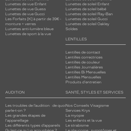
Lunettes de vue Enfant
Lunettes de soleil Enfant
Lunettes de vue Guess
Lunettes de soleil bébé
Lunettes de vue Gucci
Lunettes de soleil Ray-Ban
Les Forfaits [K] à partir de 39€ -
Lunettes de soleil Gucci
monture + verres
Lunettes de soleil Oakley
Lunettes anti-lumière bleue
Soldes
Lunettes de sport à la vue
LENTILLES
Lentilles de contact
Lentilles correctrices
Lentilles de couleur
Lentilles Journalières
Lentilles Bi Mensuelles
Lentilles Mensuelles
Produits d'entretien
AUDITION
SANTÉ, STYLES ET SERVICES
Les troubles de l’audition : de quoi
Nos Conseils Visagisme
parle-t-on ?
Services Krys
Les grandes étapes de
La myopie
l'appareillage
Les enfants et la vue
Les différents types d’appareils
Le strabisme
Qu’est-ce qu'un acouphène ?
Le glaucome : symptômes et