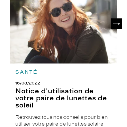
de
Carrera
votre
paire
de
SUIV
lunettes
de
soleil
SANTÉ
16/08/2022
Notice d'utilisation de
votre paire de lunettes de
soleil
Retrouvez tous nos conseils pour bien
utiliser votre paire de lunettes solaire.