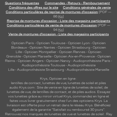
Questions fréquentes
Commandes - Retours - Remboursement
Conditions des offres sur le site
Conditions générales de vente
Conditions particulières de reprise de montures d’occasion
[PDF —
86
Ko
]
Reprise de montures d’occasion - Liste des magasins participants
Conditions particulières de vente de montures d’occasion
[PDF —
94
Ko
]
Vente de montures d’occasion - Liste des magasins participants
Opticien Paris
-
Opticien Toulouse
-
Opticien Lyon
-
Opticien
Bordeaux
-
Opticien Nantes
-
Opticien Strasbourg
-
Opticien
Lille
-
Opticien Montpellier
-
Opticien Rennes
-
Opticien
Grenoble
-
Opticien Marseille
-
Opticien Aix-en-Provence
-
Opticien
Reims
-
Opticien Angers
-
Opticien Nancy
-
Audioprothésiste Paris
-
Audioprothésiste Toulouse
-
Audioprothésiste
Lille
-
Audioprothésiste Strasbourg
-
Audioprothésiste Marseille
Krys, Opticien en ligne :
lentilles de contact
,
lunettes de vue
,
lunettes de soleil
et
piles
audio
Krys.com : Site de vente en ligne de lunettes de soleil, de
lunettes de vue, de
lentilles de contact
, et de piles audios. Essayez
vos lunettes grâce au miroir virtuel Krys, commandez en ligne et
faites vous livrer gratuitement chez l'un des opticiens Krys. La
livraison est offerte pour un retrait dans le réseau Krys. Bénéficiez
également de la garantie "Satisfait ou remboursé 30 jours".
Retrouvez nos marques de lunettes de vue et
lunettes de soleil : Ray