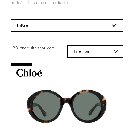
look à la fois chic et moderne.
L
a
m
Filtrer
o
d
i
f
i
129
produits trouvés
Trier par
c
a
t
i
o
n
d
'
u
n
f
i
l
t
r
e
l