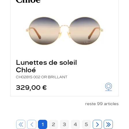
Lunettes de soleil
Chloé
CH0281S 002 OR BRILLANT
329,00 €
reste 99 articles
1
2
3
4
5