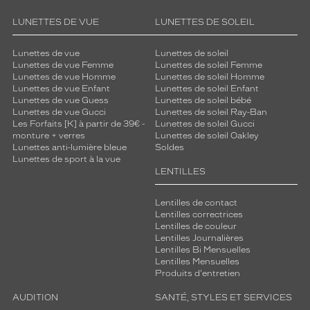
LUNETTES DE VUE
LUNETTES DE SOLEIL
Lunettes de vue
Lunettes de soleil
Lunettes de vue Femme
Lunettes de soleil Femme
Lunettes de vue Homme
Lunettes de soleil Homme
Lunettes de vue Enfant
Lunettes de soleil Enfant
Lunettes de vue Guess
Lunettes de soleil bébé
Lunettes de vue Gucci
Lunettes de soleil Ray-Ban
Les Forfaits [K] à partir de 39€ -
Lunettes de soleil Gucci
monture + verres
Lunettes de soleil Oakley
Lunettes anti-lumière bleue
Soldes
Lunettes de sport à la vue
LENTILLES
Lentilles de contact
Lentilles correctrices
Lentilles de couleur
Lentilles Journalières
Lentilles Bi Mensuelles
Lentilles Mensuelles
Produits d'entretien
AUDITION
SANTÉ, STYLES ET SERVICES