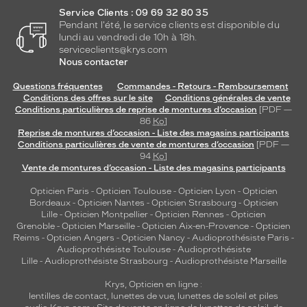
Service Clients : 09 69 32 80 35
Pendant l'été, le service clients est disponible du
lundi au vendredi de 10h à 18h.
serviceclients@krys.com
Nous contacter
Questions fréquentes
Commandes - Retours - Remboursement
Conditions des offres sur le site
Conditions générales de vente
Conditions particulières de reprise de montures d’occasion
[PDF —
86
Ko
]
Reprise de montures d’occasion - Liste des magasins participants
Conditions particulières de vente de montures d’occasion
[PDF —
94
Ko
]
Vente de montures d’occasion - Liste des magasins participants
Opticien Paris
-
Opticien Toulouse
-
Opticien Lyon
-
Opticien
Bordeaux
-
Opticien Nantes
-
Opticien Strasbourg
-
Opticien
Lille
-
Opticien Montpellier
-
Opticien Rennes
-
Opticien
Grenoble
-
Opticien Marseille
-
Opticien Aix-en-Provence
-
Opticien
Reims
-
Opticien Angers
-
Opticien Nancy
-
Audioprothésiste Paris
-
Audioprothésiste Toulouse
-
Audioprothésiste
Lille
-
Audioprothésiste Strasbourg
-
Audioprothésiste Marseille
Krys, Opticien en ligne :
lentilles de contact
,
lunettes de vue
,
lunettes de soleil
et
piles