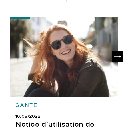
-
Notice
d'utilisation
de
votre
paire
de
SUIV
lunettes
de
soleil
SANTÉ
16/08/2022
Notice d'utilisation de