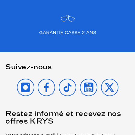
GARANTIE CASSE 2 ANS
Suivez-nous
INSTAGRAM
FACEBOOK
TIKTOK
YOUTUBE
X
Restez informé et recevez nos
(Ce
champ
offres KRYS
est
Name
obligatoire)