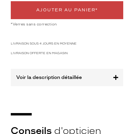
3
Polarisant
AJOUTER AU PANIER*
Oui
*Verres sans correction
Type
de
montage
LIVRAISON SOUS 4 JOURS EN MOYENNE
Cerclé
LIVRAISON OFFERTE EN MAGASIN
Taille
de
monture
Voir la description détaillée
M
Matière
Plastique
Fournisseur
Luxottica
Marque
Conseils
d'opticien
Oakley
Meta