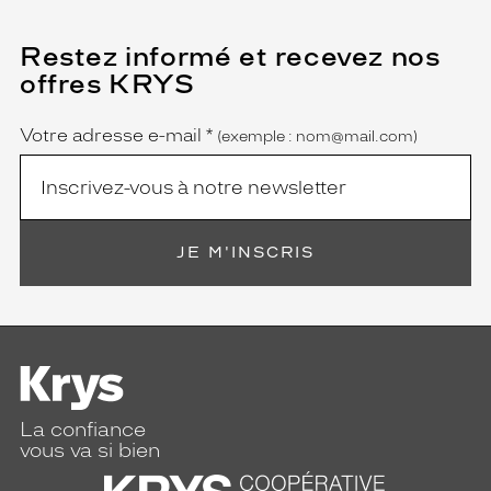
t
l
Restez informé et recevez nos
(Ce
é
champ
g
offres KRYS
est
Name
è
obligatoire)
r
Votre adresse e-mail
*
(exemple : nom@mail.com)
e
t
é
p
o
u
JE M'INSCRIS
r
a
c
c
o
m
p
a
La confiance
vous va si bien
g
n