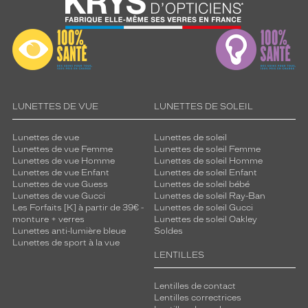
e
r
l
e
s
p
l
u
LUNETTES DE VUE
LUNETTES DE SOLEIL
s
j
e
Lunettes de vue
Lunettes de soleil
Lunettes de vue Femme
Lunettes de soleil Femme
u
Lunettes de vue Homme
Lunettes de soleil Homme
n
Lunettes de vue Enfant
Lunettes de soleil Enfant
e
Lunettes de vue Guess
Lunettes de soleil bébé
s
Lunettes de vue Gucci
Lunettes de soleil Ray-Ban
d
Les Forfaits [K] à partir de 39€ -
Lunettes de soleil Gucci
monture + verres
Lunettes de soleil Oakley
a
Lunettes anti-lumière bleue
Soldes
n
Lunettes de sport à la vue
s
LENTILLES
t
o
Lentilles de contact
u
Lentilles correctrices
t