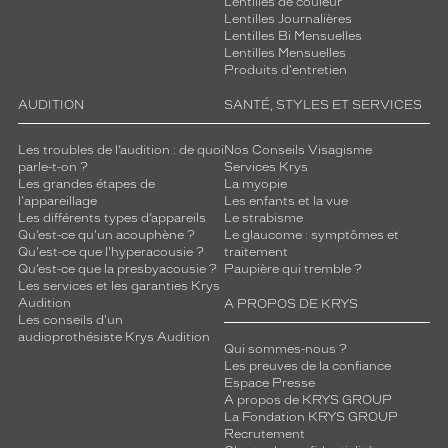
Lentilles de couleur
e
Lentilles Journalières
s
Lentilles Bi Mensuelles
l
Lentilles Mensuelles
Produits d'entretien
e
u
AUDITION
SANTÉ, STYLES ET SERVICES
r
s
Les troubles de l’audition : de quoi
Nos Conseils Visagisme
a
parle-t-on ?
Services Krys
v
Les grandes étapes de
La myopie
e
l'appareillage
Les enfants et la vue
n
Les différents types d’appareils
Le strabisme
t
Qu’est-ce qu'un acouphène ?
Le glaucome : symptômes et
u
Qu'est-ce que l'hyperacousie ?
traitement
Qu’est-ce que la presbyacousie ?
Paupière qui tremble ?
r
Les services et les garanties Krys
e
Audition
A PROPOS DE KRYS
s
Les conseils d'un
.
audioprothésiste Krys Audition
Qui sommes-nous ?
D
Les preuves de la confiance
o
Espace Presse
t
A propos de KRYS GROUP
é
La Fondation KRYS GROUP
d
Recrutement