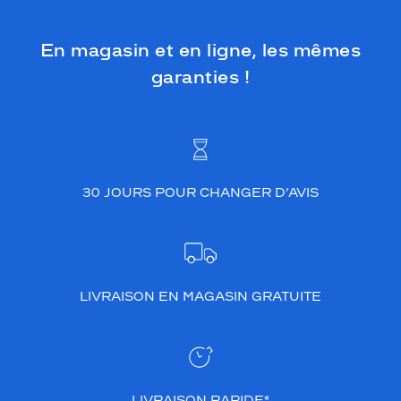
t
.
C
En magasin et en ligne, les mêmes
e
garanties !
t
t
e
r
é
f
é
30 JOURS POUR CHANGER D’AVIS
r
e
n
c
e
S
LIVRAISON EN MAGASIN GRATUITE
i
g
n
a
t
u
LIVRAISON RAPIDE*