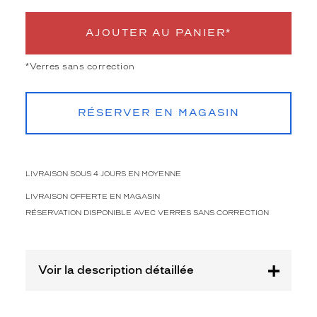
e
s
AJOUTER AU PANIER*
s
k
s
*Verres sans correction
2
6
2
RÉSERVER EN MAGASIN
0
-
c
p
LIVRAISON SOUS 4 JOURS EN MOYENNE
r
é
LIVRAISON OFFERTE EN MAGASIN
s
RÉSERVATION DISPONIBLE AVEC VERRES SANS CORRECTION
e
n
t
e
Voir la description détaillée
n
t
u