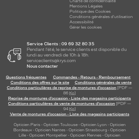
Charte de confidentialité
e
Mentions Légales
v
Politique des Cookies
e
Conditions générales d'utilisation
r
Accessibilité
r
Gérer les cookies
e
s
Service Clients : 09 69 32 80 35
g
Pendant l'été, le service clients est disponible du
r
lundi au vendredi de 10h à 18h.
i
serviceclients@krys.com
s
Nous contacter
p
o
Questions fréquentes
Commandes - Retours - Remboursement
l
Conditions des offres sur le site
Conditions générales de vente
Conditions particulières de reprise de montures d’occasion
[PDF —
a
86
Ko
]
r
Reprise de montures d’occasion - Liste des magasins participants
i
Conditions particulières de vente de montures d’occasion
[PDF —
s
94
Ko
]
é
Vente de montures d’occasion - Liste des magasins participants
s
Opticien Paris
-
Opticien Toulouse
-
Opticien Lyon
-
Opticien
,
Bordeaux
-
Opticien Nantes
-
Opticien Strasbourg
-
Opticien
c
Lille
-
Opticien Montpellier
-
Opticien Rennes
-
Opticien
e