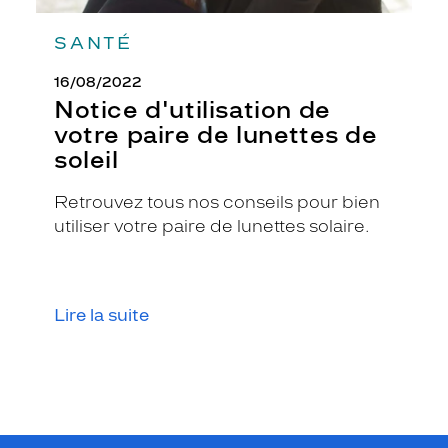
a
t
SANTÉ
e
é
16/08/2022
c
Notice d'utilisation de
a
votre paire de lunettes de
i
l
soleil
l
e
Retrouvez tous nos conseils pour bien
c
utiliser votre paire de lunettes solaire.
l
a
i
r
b
Lire la suite
r
i
l
l
a
n