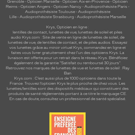
Grenoble
-
Opticien Marseille
-
Opticien Aix-en-Provence
-
Opticien
m
Reims
-
Opticien Angers
-
Opticien Nancy
-
Audioprothésiste Paris
-
o
Audioprothésiste Toulouse
-
Audioprothésiste
d
Lille
-
Audioprothésiste Strasbourg
-
Audioprothésiste Marseille
è
Krys, Opticien en ligne :
l
lentilles de contact
,
lunettes de vue
,
lunettes de soleil
et
piles
e
audio
Krys.com : Site de vente en ligne de lunettes de soleil, de
o
lunettes de vue, de
lentilles de contact
, et de piles audios. Essayez
f
vos lunettes grâce au miroir virtuel Krys, commandez en ligne et
faites vous livrer gratuitement chez l'un des opticiens Krys. La
f
livraison est offerte pour un retrait dans le réseau Krys. Bénéficiez
r
également de la garantie "Satisfait ou remboursé 30 jours".
e
Retrouvez nos marques de lunettes de vue et
lunettes de soleil : Ray
u
Ban
n
Krys.com : C’est aussi plus de 1000 opticiens dans toute la
e
France.
Trouvez l’opticien Krys le plus proche de chez vous
. Les
lunettes/lentilles sont des dispositifs médicaux qui constituent des
p
produits de santé réglementés portant à ce titre le marquage CE.
r
En cas de doute, consultez un professionnel de santé spécialisé.
o
t
e
c
t
i