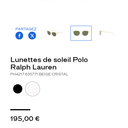
la
monture
Ronde
Couleur
PARTAGEZ
de
T.PROJECT.KRYS.FRONT.SHARE_FACEBOO
T.PROJECT.KRYS.FRONT.SHARE_TWI
la
monture
635771
Lunettes de soleil Polo
Beige
Ralph Lauren
Cristal
Couleur
PH4217 635771 BEIGE CRISTAL
du
verre
G15
Indice
de
protection
195,00 €
3