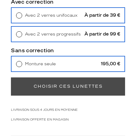
Avec correction
Polarisant
Non
À partir de 39 €
Avec 2 verres unifocaux
Type
Retrait en magasin
Offert
de
verres
À partir de 99 €
Avec 2 verres progressifs
compatibles
Retrait en magasin
Offert
Sans correction
Progressifs
Unifocaux
Type
195,00 €
Monture seule
de
Livraison à domicile
5,90 €
montage
Retrait en magasin
Offert
CHOISIR CES LUNETTES
Cerclé
Taille
de
monture
LIVRAISON SOUS 4 JOURS EN MOYENNE
L
LIVRAISON OFFERTE EN MAGASIN
Matière
Plastique