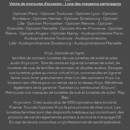
Vente de montures d’occasion - Liste des magasins participants
Opticien Paris
-
Opticien Toulouse
-
Opticien Lyon
-
Opticien
Bordeaux
-
Opticien Nantes
-
Opticien Strasbourg
-
Opticien
Lille
-
Opticien Montpellier
-
Opticien Rennes
-
Opticien
Grenoble
-
Opticien Marseille
-
Opticien Aix-en-Provence
-
Opticien
Reims
-
Opticien Angers
-
Opticien Nancy
-
Audioprothésiste Paris
-
Audioprothésiste Toulouse
-
Audioprothésiste
Lille
-
Audioprothésiste Strasbourg
-
Audioprothésiste Marseille
Krys, Opticien en ligne :
lentilles de contact
,
lunettes de vue
,
lunettes de soleil
et
piles
audio
Krys.com : Site de vente en ligne de lunettes de soleil, de
lunettes de vue, de
lentilles de contact
, et de piles audios. Essayez
vos lunettes grâce au miroir virtuel Krys, commandez en ligne et
faites vous livrer gratuitement chez l'un des opticiens Krys. La
livraison est offerte pour un retrait dans le réseau Krys. Bénéficiez
également de la garantie "Satisfait ou remboursé 30 jours".
Retrouvez nos marques de lunettes de vue et
lunettes de soleil : Ray
Ban
Krys.com : C’est aussi plus de 1000 opticiens dans toute la
France.
Trouvez l’opticien Krys le plus proche de chez vous
. Les
lunettes/lentilles sont des dispositifs médicaux qui constituent des
produits de santé réglementés portant à ce titre le marquage CE.
En cas de doute, consultez un professionnel de santé spécialisé.