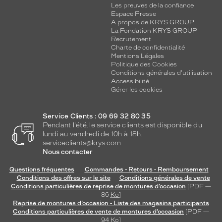
Les preuves de la confiance
Espace Presse
A propos de KRYS GROUP
La Fondation KRYS GROUP
Recrutement
Charte de confidentialité
Mentions Légales
Politique des Cookies
Conditions générales d'utilisation
Accessibilité
Gérer les cookies
Service Clients : 09 69 32 80 35
Pendant l'été, le service clients est disponible du
lundi au vendredi de 10h à 18h.
serviceclients@krys.com
Nous contacter
Questions fréquentes
Commandes - Retours - Remboursement
Conditions des offres sur le site
Conditions générales de vente
Conditions particulières de reprise de montures d’occasion
[PDF —
86
Ko
]
Reprise de montures d’occasion - Liste des magasins participants
Conditions particulières de vente de montures d’occasion
[PDF —
94
Ko
]