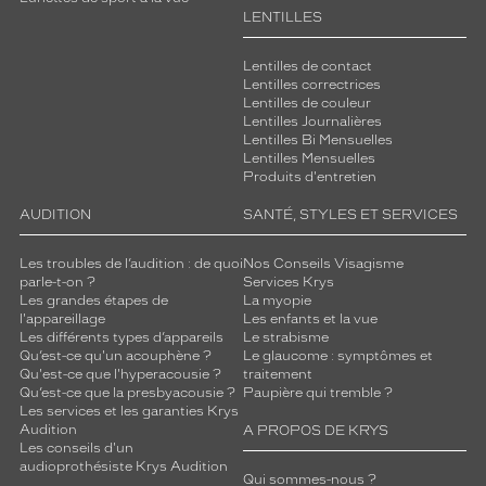
LENTILLES
Lentilles de contact
Lentilles correctrices
Lentilles de couleur
Lentilles Journalières
Lentilles Bi Mensuelles
Lentilles Mensuelles
Produits d'entretien
AUDITION
SANTÉ, STYLES ET SERVICES
Les troubles de l’audition : de quoi
Nos Conseils Visagisme
parle-t-on ?
Services Krys
Les grandes étapes de
La myopie
l'appareillage
Les enfants et la vue
Les différents types d’appareils
Le strabisme
Qu’est-ce qu'un acouphène ?
Le glaucome : symptômes et
Qu'est-ce que l'hyperacousie ?
traitement
Qu’est-ce que la presbyacousie ?
Paupière qui tremble ?
Les services et les garanties Krys
Audition
A PROPOS DE KRYS
Les conseils d'un
audioprothésiste Krys Audition
Qui sommes-nous ?