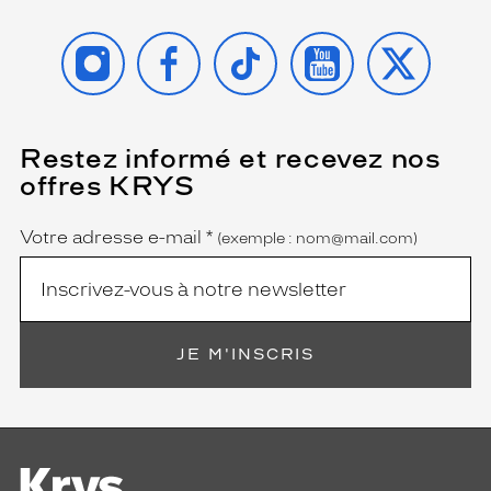
INSTAGRAM
FACEBOOK
TIKTOK
YOUTUBE
X
Restez informé et recevez nos
(Ce
champ
offres KRYS
est
Name
obligatoire)
Votre adresse e-mail
*
(exemple : nom@mail.com)
JE M'INSCRIS