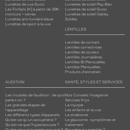
t
Lunettes de vue Gucci
Lunettes de soleil Ray-Ban
à
Les Forfaits [K] à partir de 39€ -
Lunettes de soleil Gucci
monture + verres
Lunettes de soleil Oakley
t
Lunettes anti-lumière bleue
Soldes
o
Lunettes de sport à la vue
u
LENTILLES
t
e
Lentilles de contact
s
Lentilles correctrices
l
Lentilles de couleur
e
Lentilles Journalières
s
Lentilles Bi Mensuelles
Lentilles Mensuelles
f
Produits d'entretien
o
r
AUDITION
SANTÉ, STYLES ET SERVICES
m
e
Les troubles de l’audition : de quoi
Nos Conseils Visagisme
s
parle-t-on ?
Services Krys
d
Les grandes étapes de
La myopie
e
l'appareillage
Les enfants et la vue
n
Les différents types d’appareils
Le strabisme
e
Qu’est-ce qu'un acouphène ?
Le glaucome : symptômes et
Qu'est-ce que l'hyperacousie ?
traitement
z
Qu’est-ce que la presbyacousie ?
Paupière qui tremble ?