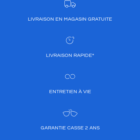
r
l
e
LIVRAISON EN MAGASIN GRATUITE
h
a
u
t
d
e
LIVRAISON RAPIDE*
s
b
r
a
n
ENTRETIEN À VIE
c
h
e
s
,
l
GARANTIE CASSE 2 ANS
e
n