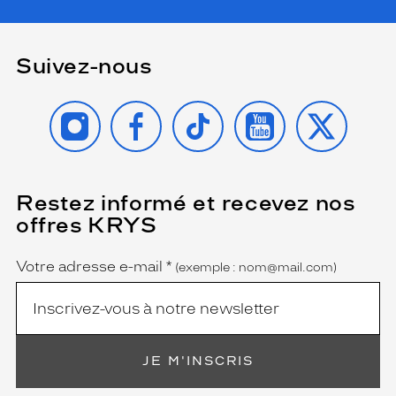
o
m
d
Suivez-nous
e
l
a
INSTAGRAM
FACEBOOK
TIKTOK
YOUTUBE
X
m
a
r
q
u
Restez informé et recevez nos
(Ce
e
champ
offres KRYS
e
est
Name
obligatoire)
s
t
Votre adresse e-mail
*
(exemple : nom@mail.com)
i
n
s
c
r
JE M'INSCRIS
i
t