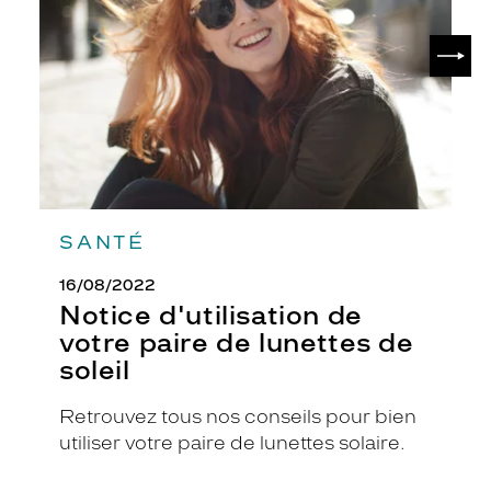
paire
c
de
e
SUIV
lunettes
v
de
o
soleil
i
r
q
u
e
l
q
SANTÉ
u
e
16/08/2022
s
Notice d'utilisation de
s
votre paire de lunettes de
i
soleil
g
n
e
Retrouvez tous nos conseils pour bien
s
utiliser votre paire de lunettes solaire.
d
i