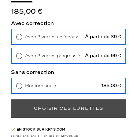
h
L
185,00 €
a
u
Avec correction
r
e
À partir de 39 €
Avec 2 verres unifocaux
n
Retrait en magasin
Offert
r
a
À partir de 99 €
Avec 2 verres progressifs
s
Retrait en magasin
Offert
s
e
Sans correction
m
b
185,00 €
Monture seule
l
Livraison à domicile
5,90 €
e
Retrait en magasin
Offert
é
l
CHOISIR CES LUNETTES
é
g
a
EN STOCK SUR KRYS.COM
n
LIVRAISON SOUS 4 JOURS EN MOYENNE