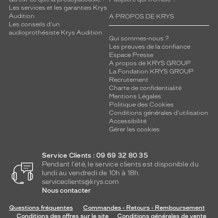
.
Les services et les garanties Krys
L
Audition
A PROPOS DE KRYS
e
Les conseils d'un
s
audioprothésiste Krys Audition
Qui sommes-nous ?
v
Les preuves de la confiance
e
Espace Presse
r
A propos de KRYS GROUP
r
La Fondation KRYS GROUP
e
Recrutement
Charte de confidentialité
s
Mentions Légales
s
Politique des Cookies
o
Conditions générales d'utilisation
n
Accessibilité
t
Gérer les cookies
d
e
Service Clients : 09 69 32 80 35
f
Pendant l'été, le service clients est disponible du
o
lundi au vendredi de 10h à 18h.
r
serviceclients@krys.com
m
Nous contacter
e
s
Questions fréquentes
Commandes - Retours - Remboursement
r
Conditions des offres sur le site
Conditions générales de vente