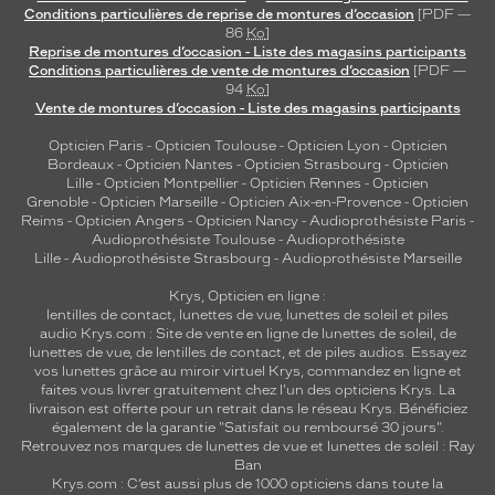
Conditions particulières de reprise de montures d’occasion
[PDF —
o
86
Ko
]
n
Reprise de montures d’occasion - Liste des magasins participants
d
Conditions particulières de vente de montures d’occasion
[PDF —
e
94
Ko
]
s
Vente de montures d’occasion - Liste des magasins participants
e
Opticien Paris
-
Opticien Toulouse
-
Opticien Lyon
-
Opticien
t
Bordeaux
-
Opticien Nantes
-
Opticien Strasbourg
-
Opticien
s
Lille
-
Opticien Montpellier
-
Opticien Rennes
-
Opticien
o
Grenoble
-
Opticien Marseille
-
Opticien Aix-en-Provence
-
Opticien
n
Reims
-
Opticien Angers
-
Opticien Nancy
-
Audioprothésiste Paris
-
t
Audioprothésiste Toulouse
-
Audioprothésiste
Lille
-
Audioprothésiste Strasbourg
-
Audioprothésiste Marseille
g
r
Krys, Opticien en ligne :
i
lentilles de contact
,
lunettes de vue
,
lunettes de soleil
et
piles
s
audio
Krys.com : Site de vente en ligne de lunettes de soleil, de
p
lunettes de vue, de
lentilles de contact
, et de piles audios. Essayez
o
vos lunettes grâce au miroir virtuel Krys, commandez en ligne et
faites vous livrer gratuitement chez l'un des opticiens Krys. La
l
livraison est offerte pour un retrait dans le réseau Krys. Bénéficiez
a
également de la garantie "Satisfait ou remboursé 30 jours".
r
Retrouvez nos marques de lunettes de vue et
lunettes de soleil : Ray
i
Ban
s
Krys.com : C’est aussi plus de 1000 opticiens dans toute la