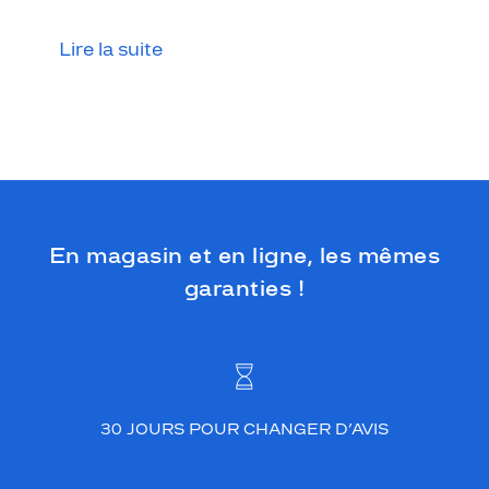
s
t
Lire la suite
i
n
c
t
i
f
s
s
u
r
En magasin et en ligne, les mêmes
l
garanties !
e
t
e
n
o
n
e
30 JOURS POUR CHANGER D’AVIS
t
s
u