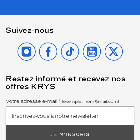
a
p
p
o
r
Suivez-nous
t
a
INSTAGRAM
FACEBOOK
TIKTOK
YOUTUBE
X
n
t
u
n
e
Restez informé et recevez nos
(Ce
t
champ
o
offres KRYS
est
Name
u
obligatoire)
c
Votre adresse e-mail
*
(exemple : nom@mail.com)
h
e
d
e
l
u
JE M'INSCRIS