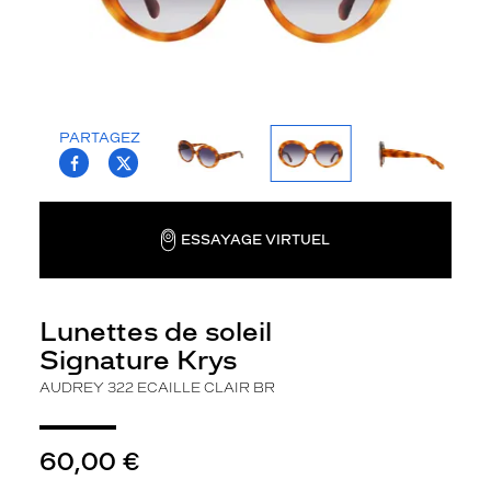
g
n
a
t
u
r
PARTAGEZ
e
T.PROJECT.KRYS.FRONT.SHARE_FACEBOO
T.PROJECT.KRYS.FRONT.SHARE_TWI
K
r
y
s
ESSAYAGE VIRTUEL
A
u
d
Lunettes de soleil
r
e
Signature Krys
y
AUDREY 322 ECAILLE CLAIR BR
p
o
u
60,00 €
r
f