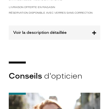
u
r
LIVRAISON OFFERTE EN MAGASIN
f
RÉSERVATION DISPONIBLE AVEC VERRES SANS CORRECTION
o
r
m
e
Voir la description détaillée
r
o
n
d
e
é
l
é
Conseils
d'opticien
g
a
n
t
e
-
e
Notice
t
d'utilisation
i
de