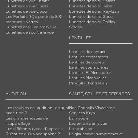
Lunettes de vue Enfant
Lunettes de soleil Enfant
s
Lunettes de vue Guess
Lunettes de soleil bébé
p
Lunettes de vue Gucci
Lunettes de soleil Ray-Ban
o
Les Forfaits [K] à partir de 39€ -
Lunettes de soleil Gucci
monture + verres
Lunettes de soleil Oakley
u
Lunettes anti-lumière bleue
Soldes
r
Lunettes de sport à la vue
a
LENTILLES
l
l
Lentilles de contact
i
Lentilles correctrices
e
Lentilles de couleur
r
Lentilles Journalières
s
Lentilles Bi Mensuelles
t
Lentilles Mensuelles
Produits d'entretien
y
l
AUDITION
SANTÉ, STYLES ET SERVICES
e
e
Les troubles de l’audition : de quoi
Nos Conseils Visagisme
t
parle-t-on ?
Services Krys
c
Les grandes étapes de
La myopie
o
l'appareillage
Les enfants et la vue
n
Les différents types d’appareils
Le strabisme
f
Qu’est-ce qu'un acouphène ?
Le glaucome : symptômes et