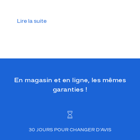
e
e
n
a
Lire la suite
c
é
t
a
t
e
a
r
b
En magasin et en ligne, les mêmes
o
garanties !
r
e
u
n
c
o
l
30 JOURS POUR CHANGER D’AVIS
o
r