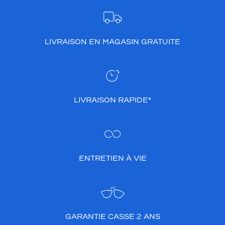
i
s
é
c
LIVRAISON EN MAGASIN GRATUITE
a
i
l
l
e
c
LIVRAISON RAPIDE*
l
a
i
r
b
ENTRETIEN À VIE
r
i
l
l
a
n
GARANTIE CASSE 2 ANS
t