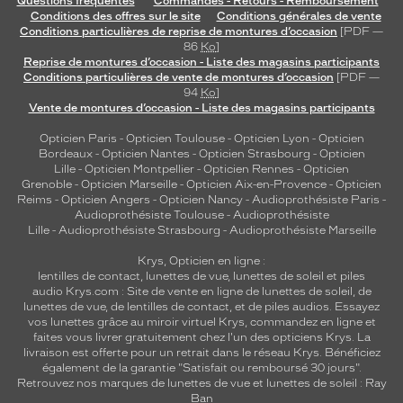
Questions fréquentes
Commandes - Retours - Remboursement
f
Conditions des offres sur le site
Conditions générales de vente
Conditions particulières de reprise de montures d’occasion
[PDF —
f
86
Ko
]
r
Reprise de montures d’occasion - Liste des magasins participants
e
Conditions particulières de vente de montures d’occasion
[PDF —
n
94
Ko
]
t
Vente de montures d’occasion - Liste des magasins participants
u
Opticien Paris
-
Opticien Toulouse
-
Opticien Lyon
-
Opticien
n
Bordeaux
-
Opticien Nantes
-
Opticien Strasbourg
-
Opticien
e
Lille
-
Opticien Montpellier
-
Opticien Rennes
-
Opticien
p
Grenoble
-
Opticien Marseille
-
Opticien Aix-en-Provence
-
Opticien
r
Reims
-
Opticien Angers
-
Opticien Nancy
-
Audioprothésiste Paris
-
o
Audioprothésiste Toulouse
-
Audioprothésiste
t
Lille
-
Audioprothésiste Strasbourg
-
Audioprothésiste Marseille
e
Krys, Opticien en ligne :
c
lentilles de contact
,
lunettes de vue
,
lunettes de soleil
et
piles
t
audio
Krys.com : Site de vente en ligne de lunettes de soleil, de
i
lunettes de vue, de
lentilles de contact
, et de piles audios. Essayez
o
vos lunettes grâce au miroir virtuel Krys, commandez en ligne et
faites vous livrer gratuitement chez l'un des opticiens Krys. La
n
livraison est offerte pour un retrait dans le réseau Krys. Bénéficiez
o
également de la garantie "Satisfait ou remboursé 30 jours".
p
Retrouvez nos marques de lunettes de vue et
lunettes de soleil : Ray
t
Ban