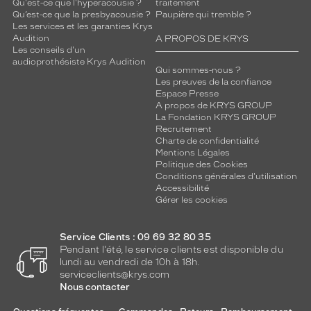
o
Qu'est-ce que l'hyperacousie ?
traitement
Qu’est-ce que la presbyacousie ?
Paupière qui tremble ?
r
Les services et les garanties Krys
t
Audition
A PROPOS DE KRYS
c
Les conseils d'un
e
audioprothésiste Krys Audition
Qui sommes-nous ?
s
Les preuves de la confiance
s
Espace Presse
o
A propos de KRYS GROUP
l
La Fondation KRYS GROUP
a
Recrutement
Charte de confidentialité
i
Mentions Légales
r
Politique des Cookies
e
Conditions générales d'utilisation
s
Accessibilité
c
Gérer les cookies
e
r
Service Clients : 09 69 32 80 35
c
Pendant l'été, le service clients est disponible du
l
lundi au vendredi de 10h à 18h.
é
serviceclients@krys.com
e
Nous contacter
s
o