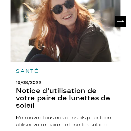
votre
n
paire
t
de
e
SUIV
lunettes
m
de
p
soleil
o
r
e
l
l
e
.
SANTÉ
L
e
16/08/2022
u
Notice d'utilisation de
r
votre paire de lunettes de
m
o
soleil
n
t
Retrouvez tous nos conseils pour bien
u
utiliser votre paire de lunettes solaire.
r