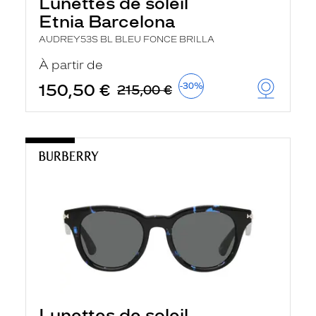
Lunettes de soleil
r
Etnia Barcelona
c
h
AUDREY53S BL BLEU FONCE BRILLA
e
e
À partir de
t
r
150,50 €
-30%
215,00 €
e
c
h
a
r
g
e
l
a
p
a
g
e
Lunettes de soleil