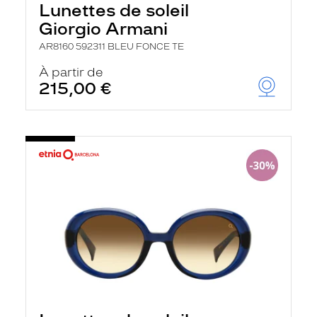
Lunettes de soleil
a
n
Giorgio Armani
c
e
AR8160 592311 BLEU FONCE TE
a
u
À partir de
t
215,00 €
o
m
a
t
i
q
u
e
m
e
n
t
l
a
r
e
c
h
e