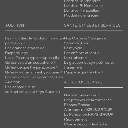
Lentilles Journalières
Lentilles Bi Mensuelles
Lentilles Mensuelles
Produits d'entretien
AUDITION
SANTÉ, STYLES ET SERVICES
Les troubles de l’audition : de quoi
Nos Conseils Visagisme
parle-t-on ?
Services Krys
Les grandes étapes de
La myopie
l'appareillage
Les enfants et la vue
Les différents types d’appareils
Le strabisme
Qu’est-ce qu'un acouphène ?
Le glaucome : symptômes et
Qu'est-ce que l'hyperacousie ?
traitement
Qu’est-ce que la presbyacousie ?
Paupière qui tremble ?
Les services et les garanties Krys
Audition
A PROPOS DE KRYS
Les conseils d'un
audioprothésiste Krys Audition
Qui sommes-nous ?
Les preuves de la confiance
Espace Presse
A propos de KRYS GROUP
La Fondation KRYS GROUP
Recrutement
Charte de confidentialité