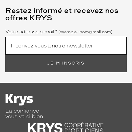
Restez informé et recevez nos
(Ce
champ
offres KRYS
est
Name
obligatoire)
Votre adresse e-mail
*
(exemple : nom@mail.com)
JE M'INSCRIS
La confiance
vous va si bien