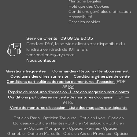
Mentions Légales
Politique des Cookies
Conditions générales d'utilisation
Accessibilité
Gérer les cookies
Service Clients : 09 69 32 80 35
Pendant l'été, le service clients est disponible du
lundi au vendredi de 10h à 18h.
serviceclients@krys.com
Nous contacter
Questions fréquentes
Commandes - Retours - Remboursement
Conditions des offres sur le site
Conditions générales de vente
Conditions particulières de reprise de montures d’occasion
[PDF —
86
Ko
]
Reprise de montures d’occasion - Liste des magasins participants
Conditions particulières de vente de montures d’occasion
[PDF —
94
Ko
]
Vente de montures d’occasion - Liste des magasins participants
Opticien Paris
-
Opticien Toulouse
-
Opticien Lyon
-
Opticien
Bordeaux
-
Opticien Nantes
-
Opticien Strasbourg
-
Opticien
Lille
-
Opticien Montpellier
-
Opticien Rennes
-
Opticien
Grenoble
-
Opticien Marseille
-
Opticien Aix-en-Provence
-
Opticien