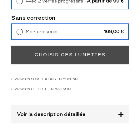
À partir de 99 €
Avec 2 verres progressifs
Polarisant
Retrait en magasin
Offert
Non
Sans correction
Type
de
169,00 €
Monture seule
verres
Livraison à domicile
5,90 €
compatibles
Retrait en magasin
Offert
Progressifs
CHOISIR CES LUNETTES
Unifocaux
Type
de
montage
LIVRAISON SOUS 4 JOURS EN MOYENNE
Cerclé
LIVRAISON OFFERTE EN MAGASIN
Taille
de
monture
Voir la description détaillée
M
Matière
Plastique