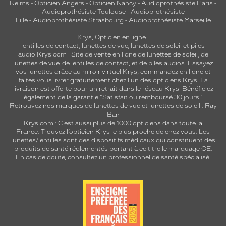
Reims
-
Opticien Angers
-
Opticien Nancy
-
Audioprothésiste Paris
-
Audioprothésiste Toulouse
-
Audioprothésiste
Lille
-
Audioprothésiste Strasbourg
-
Audioprothésiste Marseille
Krys, Opticien en ligne :
lentilles de contact
,
lunettes de vue
,
lunettes de soleil
et
piles
audio
Krys.com : Site de vente en ligne de lunettes de soleil, de
lunettes de vue, de
lentilles de contact
, et de piles audios. Essayez
vos lunettes grâce au miroir virtuel Krys, commandez en ligne et
faites vous livrer gratuitement chez l'un des opticiens Krys. La
livraison est offerte pour un retrait dans le réseau Krys. Bénéficiez
également de la garantie "Satisfait ou remboursé 30 jours".
Retrouvez nos marques de lunettes de vue et
lunettes de soleil : Ray
Ban
Krys.com : C’est aussi plus de 1000 opticiens dans toute la
France.
Trouvez l’opticien Krys le plus proche de chez vous
. Les
lunettes/lentilles sont des dispositifs médicaux qui constituent des
produits de santé réglementés portant à ce titre le marquage CE.
En cas de doute, consultez un professionnel de santé spécialisé.