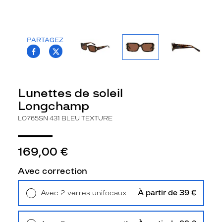
la
monture
Rectangle
PARTAGEZ
Couleur
T.PROJECT.KRYS.FRONT.SHARE_FACEBOO
T.PROJECT.KRYS.FRONT.SHARE_TWI
de
la
monture
Lunettes de soleil
431
Longchamp
Bleu
Texture
LO765SN 431 BLEU TEXTURE
Couleur
du
verre
169,00 €
Brun
Avec correction
Indice
de
À partir de 39 €
Avec 2 verres unifocaux
protection
Retrait en magasin
Offert
3