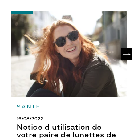
-
Notice
d'utilisation
de
votre
paire
de
SUIV
lunettes
de
soleil
SANTÉ
16/08/2022
Notice d'utilisation de
votre paire de lunettes de