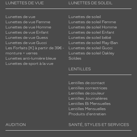
LUNETTES DE VUE
LUNETTES DE SOLEIL
Lunettes de vue
Lunettes de soleil
Lunettes de vue Femme
Lunettes de soleil Femme
Lunettes de vue Homme
Lunettes de soleil Homme
Lunettes de vue Enfant
Lunettes de soleil Enfant
Lunettes de vue Guess
Lunettes de soleil bébé
Lunettes de vue Gucci
Lunettes de soleil Ray-Ban
Les Forfaits [K] à partir de 39€ -
Lunettes de soleil Gucci
monture + verres
Lunettes de soleil Oakley
Lunettes anti-lumière bleue
Soldes
Lunettes de sport à la vue
LENTILLES
Lentilles de contact
Lentilles correctrices
Lentilles de couleur
Lentilles Journalières
Lentilles Bi Mensuelles
Lentilles Mensuelles
Produits d'entretien
AUDITION
SANTÉ, STYLES ET SERVICES