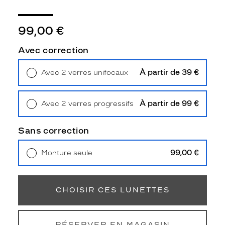
3
Polarisant
99,00 €
Oui
Type
Avec correction
de
verres
À partir de 39 €
Avec 2 verres unifocaux
compatibles
Retrait en magasin
Offert
Progressifs
Unifocaux
À partir de 99 €
Avec 2 verres progressifs
Type
Retrait en magasin
Offert
de
Sans correction
montage
99,00 €
Monture seule
Cerclé
Livraison à domicile
5,90 €
Taille
Retrait en magasin
Offert
de
monture
CHOISIR CES LUNETTES
L
discountDetail
RÉSERVER EN MAGASIN