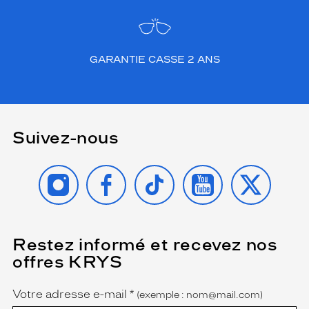
GARANTIE CASSE 2 ANS
Suivez-nous
INSTAGRAM
FACEBOOK
TIKTOK
YOUTUBE
X
Restez informé et recevez nos
(Ce
champ
offres KRYS
est
Name
obligatoire)
Votre adresse e-mail
*
(exemple : nom@mail.com)