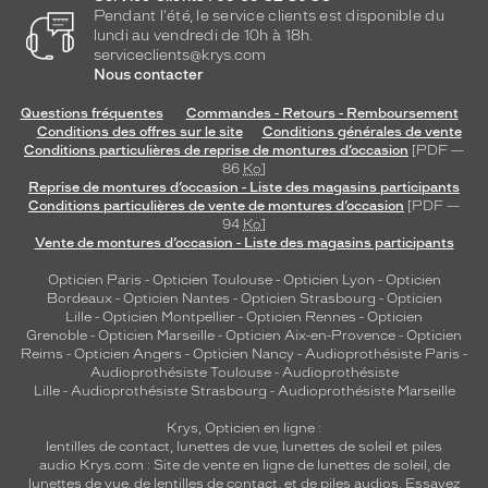
Pendant l'été, le service clients est disponible du
lundi au vendredi de 10h à 18h.
serviceclients@krys.com
Nous contacter
Questions fréquentes
Commandes - Retours - Remboursement
Conditions des offres sur le site
Conditions générales de vente
Conditions particulières de reprise de montures d’occasion
[PDF —
86
Ko
]
Reprise de montures d’occasion - Liste des magasins participants
Conditions particulières de vente de montures d’occasion
[PDF —
94
Ko
]
Vente de montures d’occasion - Liste des magasins participants
Opticien Paris
-
Opticien Toulouse
-
Opticien Lyon
-
Opticien
Bordeaux
-
Opticien Nantes
-
Opticien Strasbourg
-
Opticien
Lille
-
Opticien Montpellier
-
Opticien Rennes
-
Opticien
Grenoble
-
Opticien Marseille
-
Opticien Aix-en-Provence
-
Opticien
Reims
-
Opticien Angers
-
Opticien Nancy
-
Audioprothésiste Paris
-
Audioprothésiste Toulouse
-
Audioprothésiste
Lille
-
Audioprothésiste Strasbourg
-
Audioprothésiste Marseille
Krys, Opticien en ligne :
lentilles de contact
,
lunettes de vue
,
lunettes de soleil
et
piles
audio
Krys.com : Site de vente en ligne de lunettes de soleil, de
lunettes de vue, de
lentilles de contact
, et de piles audios. Essayez