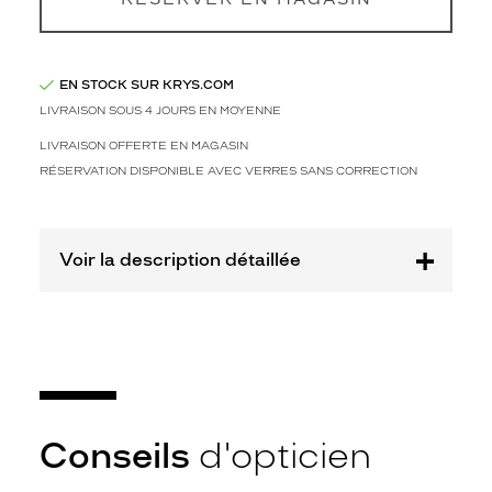
-50%
Afficher
la
mention
EN STOCK SUR KRYS.COM
Prix
LIVRAISON SOUS 4 JOURS EN MOYENNE
web
LIVRAISON OFFERTE EN MAGASIN
Non
RÉSERVATION DISPONIBLE AVEC VERRES SANS CORRECTION
Matière
Plastique
Voir la description détaillée
Fournisseur
Codir
Marque
Le
Coq
Sportif
Conseils
d'opticien