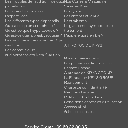
Les troubles de l’audition : de quoi
Nos Conseils Visagisme
parle-t-on ?
Services Krys
Les grandes étapes de
La myopie
l'appareillage
Les enfants et la vue
Les différents types d’appareils
Le strabisme
Qu’est-ce qu'un acouphène ?
Le glaucome : symptômes et
Qu'est-ce que l'hyperacousie ?
traitement
Qu’est-ce que la presbyacousie ?
Paupière qui tremble ?
Les services et les garanties Krys
Audition
A PROPOS DE KRYS
Les conseils d'un
audioprothésiste Krys Audition
Qui sommes-nous ?
Les preuves de la confiance
Espace Presse
A propos de KRYS GROUP
La Fondation KRYS GROUP
Recrutement
Charte de confidentialité
Mentions Légales
Politique des Cookies
Conditions générales d'utilisation
Accessibilité
Gérer les cookies
Service Clients : 09 69 32 80 35