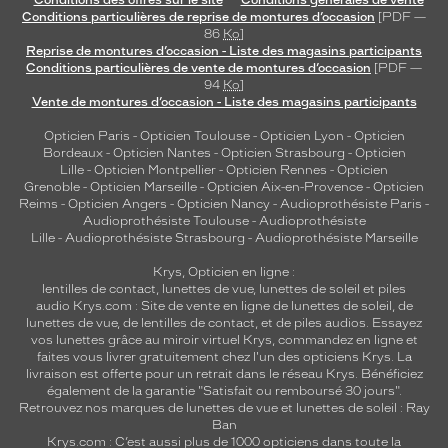
Conditions particulières de reprise de montures d’occasion
[PDF —
86
Ko
]
Reprise de montures d’occasion - Liste des magasins participants
Conditions particulières de vente de montures d’occasion
[PDF —
94
Ko
]
Vente de montures d’occasion - Liste des magasins participants
Opticien Paris
-
Opticien Toulouse
-
Opticien Lyon
-
Opticien
Bordeaux
-
Opticien Nantes
-
Opticien Strasbourg
-
Opticien
Lille
-
Opticien Montpellier
-
Opticien Rennes
-
Opticien
Grenoble
-
Opticien Marseille
-
Opticien Aix-en-Provence
-
Opticien
Reims
-
Opticien Angers
-
Opticien Nancy
-
Audioprothésiste Paris
-
Audioprothésiste Toulouse
-
Audioprothésiste
Lille
-
Audioprothésiste Strasbourg
-
Audioprothésiste Marseille
Krys, Opticien en ligne :
lentilles de contact
,
lunettes de vue
,
lunettes de soleil
et
piles
audio
Krys.com : Site de vente en ligne de lunettes de soleil, de
lunettes de vue, de
lentilles de contact
, et de piles audios. Essayez
vos lunettes grâce au miroir virtuel Krys, commandez en ligne et
faites vous livrer gratuitement chez l'un des opticiens Krys. La
livraison est offerte pour un retrait dans le réseau Krys. Bénéficiez
également de la garantie "Satisfait ou remboursé 30 jours".
Retrouvez nos marques de lunettes de vue et
lunettes de soleil : Ray
Ban
Krys.com : C’est aussi plus de 1000 opticiens dans toute la