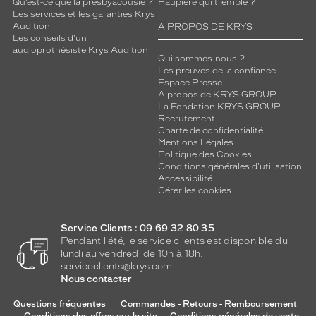
Qu’est-ce que la presbyacousie ?
Paupière qui tremble ?
Les services et les garanties Krys
Audition
A PROPOS DE KRYS
Les conseils d'un
audioprothésiste Krys Audition
Qui sommes-nous ?
Les preuves de la confiance
Espace Presse
A propos de KRYS GROUP
La Fondation KRYS GROUP
Recrutement
Charte de confidentialité
Mentions Légales
Politique des Cookies
Conditions générales d'utilisation
Accessibilité
Gérer les cookies
Service Clients : 09 69 32 80 35
Pendant l'été, le service clients est disponible du
lundi au vendredi de 10h à 18h.
serviceclients@krys.com
Nous contacter
Questions fréquentes
Commandes - Retours - Remboursement
Conditions des offres sur le site
Conditions générales de vente