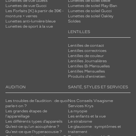
Lunettes de vue Guess
Lunettes de soleil bébé
Lunettes de vue Gucci
Lunettes de soleil Ray-Ban
Les Forfaits [K] à partir de 39€ -
Lunettes de soleil Gucci
monture + verres
Lunettes de soleil Oakley
Lunettes anti-lumière bleue
Soldes
Lunettes de sport à la vue
LENTILLES
Lentilles de contact
Lentilles correctrices
Lentilles de couleur
Lentilles Journalières
Lentilles Bi Mensuelles
Lentilles Mensuelles
Produits d'entretien
AUDITION
SANTÉ, STYLES ET SERVICES
Les troubles de l’audition : de quoi
Nos Conseils Visagisme
parle-t-on ?
Services Krys
Les grandes étapes de
La myopie
l'appareillage
Les enfants et la vue
Les différents types d’appareils
Le strabisme
Qu’est-ce qu'un acouphène ?
Le glaucome : symptômes et
Qu'est-ce que l'hyperacousie ?
traitement