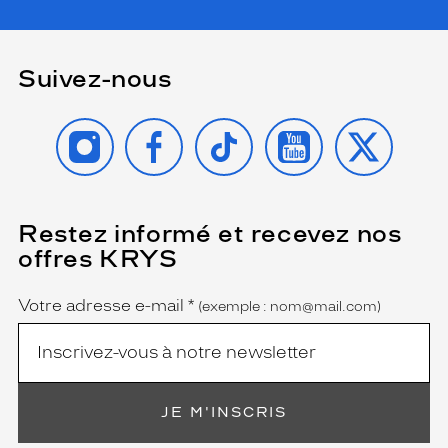
Suivez-nous
INSTAGRAM
FACEBOOK
TIKTOK
YOUTUBE
X
Restez informé et recevez nos
(Ce
champ
offres KRYS
est
Name
obligatoire)
Votre adresse e-mail
*
(exemple : nom@mail.com)
JE M'INSCRIS