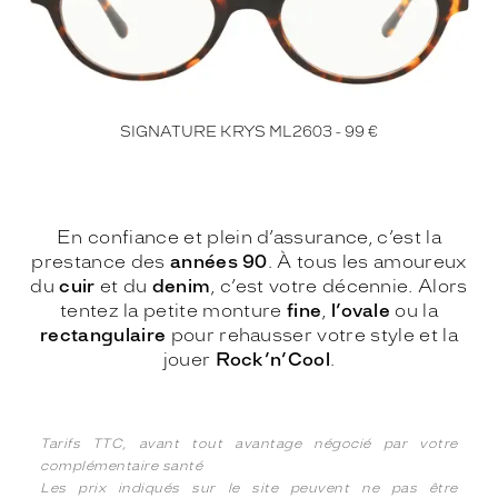
SIGNATURE KRYS ML2603 - 99 €
En confiance et plein d’assurance, c’est la
prestance des
années 90
. À tous les amoureux
du
cuir
et du
denim
, c’est votre décennie. Alors
tentez la petite monture
fine
,
l’ovale
ou la
rectangulaire
pour rehausser votre style et la
jouer
Rock’n’Cool
.
Tarifs TTC, avant tout avantage négocié par votre
complémentaire santé
Les prix indiqués sur le site peuvent ne pas être