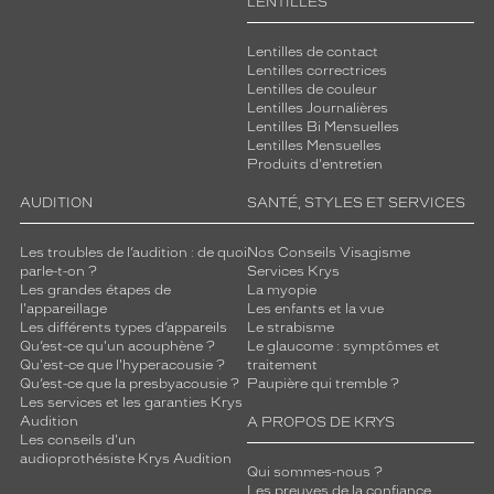
LENTILLES
g
a
r
Lentilles de contact
a
Lentilles correctrices
Lentilles de couleur
n
Lentilles Journalières
t
Lentilles Bi Mensuelles
i
Lentilles Mensuelles
t
Produits d'entretien
u
n
AUDITION
SANTÉ, STYLES ET SERVICES
c
o
Les troubles de l’audition : de quoi
Nos Conseils Visagisme
n
parle-t-on ?
Services Krys
Les grandes étapes de
La myopie
f
l'appareillage
Les enfants et la vue
o
Les différents types d’appareils
Le strabisme
r
Qu’est-ce qu'un acouphène ?
Le glaucome : symptômes et
t
Qu'est-ce que l'hyperacousie ?
traitement
v
Qu’est-ce que la presbyacousie ?
Paupière qui tremble ?
i
Les services et les garanties Krys
Audition
A PROPOS DE KRYS
s
Les conseils d'un
u
audioprothésiste Krys Audition
e
Qui sommes-nous ?
l
Les preuves de la confiance