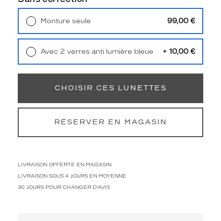
c
a
i
99,00 €
Monture seule
l
Livraison à domicile
5,90 €
Retrait en magasin
Offert
l
e
+ 10,00 €
Avec 2 verres anti lumière bleue
f
Retrait en magasin
Offert
o
n
CHOISIR CES LUNETTES
c
é
c
r
RÉSERVER EN MAGASIN
i
s
t
a
LIVRAISON OFFERTE EN MAGASIN
l
LIVRAISON SOUS 4 JOURS EN MOYENNE
,
s
30 JOURS POUR CHANGER D'AVIS
p
é
c