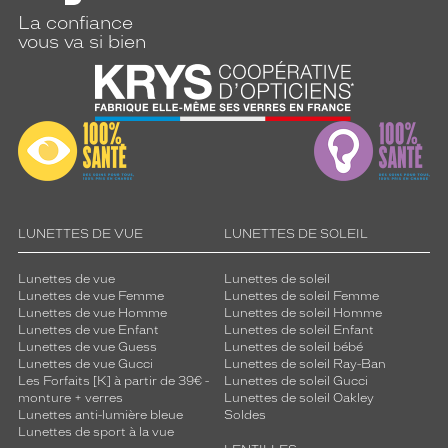
.
La confiance
C
vous va si bien
e
m
o
d
è
l
e
S
i
g
LUNETTES DE VUE
LUNETTES DE SOLEIL
n
a
Lunettes de vue
Lunettes de soleil
t
Lunettes de vue Femme
Lunettes de soleil Femme
u
Lunettes de vue Homme
Lunettes de soleil Homme
Lunettes de vue Enfant
Lunettes de soleil Enfant
r
Lunettes de vue Guess
Lunettes de soleil bébé
e
Lunettes de vue Gucci
Lunettes de soleil Ray-Ban
K
Les Forfaits [K] à partir de 39€ -
Lunettes de soleil Gucci
r
monture + verres
Lunettes de soleil Oakley
y
Lunettes anti-lumière bleue
Soldes
s
Lunettes de sport à la vue