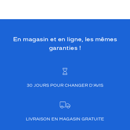
3
3
0
o
f
f
En magasin et en ligne, les mêmes
r
e
garanties !
u
n
s
t
y
l
30 JOURS POUR CHANGER D’AVIS
e
c
h
i
c
e
LIVRAISON EN MAGASIN GRATUITE
t
n