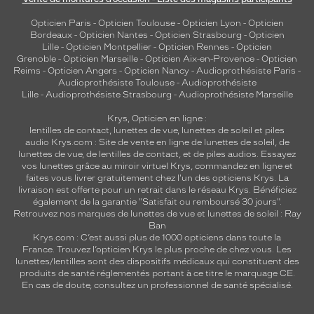
t
l
Opticien Paris
-
Opticien Toulouse
-
Opticien Lyon
-
Opticien
e
Bordeaux
-
Opticien Nantes
-
Opticien Strasbourg
-
Opticien
Lille
-
Opticien Montpellier
-
Opticien Rennes
-
Opticien
s
Grenoble
-
Opticien Marseille
-
Opticien Aix-en-Provence
-
Opticien
t
Reims
-
Opticien Angers
-
Opticien Nancy
-
Audioprothésiste Paris
-
r
Audioprothésiste Toulouse
-
Audioprothésiste
a
Lille
-
Audioprothésiste Strasbourg
-
Audioprothésiste Marseille
i
t
Krys, Opticien en ligne :
lentilles de contact
,
lunettes de vue
,
lunettes de soleil
et
piles
s
audio
Krys.com : Site de vente en ligne de lunettes de soleil, de
d
lunettes de vue, de
lentilles de contact
, et de piles audios. Essayez
u
vos lunettes grâce au miroir virtuel Krys, commandez en ligne et
v
faites vous livrer gratuitement chez l'un des opticiens Krys. La
i
livraison est offerte pour un retrait dans le réseau Krys. Bénéficiez
s
également de la garantie "Satisfait ou remboursé 30 jours".
Retrouvez nos marques de lunettes de vue et
lunettes de soleil : Ray
a
Ban
g
Krys.com : C’est aussi plus de 1000 opticiens dans toute la
e
France.
Trouvez l’opticien Krys le plus proche de chez vous
. Les
a
lunettes/lentilles sont des dispositifs médicaux qui constituent des
v
produits de santé réglementés portant à ce titre le marquage CE.
En cas de doute, consultez un professionnel de santé spécialisé.
e
c