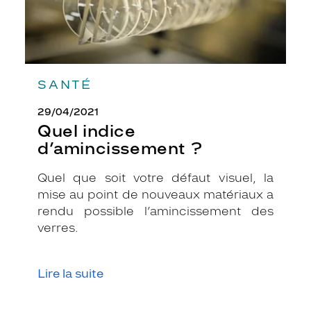
e
m
m
e
s
.
SANTÉ
L
a
29/04/2021
r
Quel indice
é
f
d’amincissement ?
é
r
Quel que soit votre défaut visuel, la
e
mise au point de nouveaux matériaux a
n
rendu possible l’amincissement des
c
e
verres.
m
l
2
Lire la suite
6
0
3