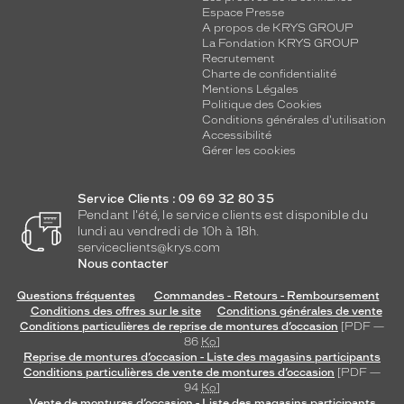
Espace Presse
o
A propos de KRYS GROUP
p
La Fondation KRYS GROUP
t
Recrutement
i
Charte de confidentialité
m
Mentions Légales
a
Politique des Cookies
Conditions générales d'utilisation
l
Accessibilité
t
Gérer les cookies
o
u
t
Service Clients : 09 69 32 80 35
e
Pendant l'été, le service clients est disponible du
n
lundi au vendredi de 10h à 18h.
serviceclients@krys.com
s
Nous contacter
o
u
Questions fréquentes
Commandes - Retours - Remboursement
l
Conditions des offres sur le site
Conditions générales de vente
i
Conditions particulières de reprise de montures d’occasion
[PDF —
g
86
Ko
]
n
Reprise de montures d’occasion - Liste des magasins participants
Conditions particulières de vente de montures d’occasion
[PDF —
a
94
Ko
]
n
Vente de montures d’occasion - Liste des magasins participants