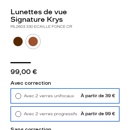
m
e
Lunettes de vue
o
Signature Krys
v
a
ML2603 330 ECAILLE FONCE CR
l
e
d
o
u
c
e
99,00 €
e
n
Avec correction
a
c
é
À partir de 39 €
Avec 2 verres unifocaux
t
Retrait en magasin
Offert
a
t
À partir de 99 €
Avec 2 verres progressifs
e
Retrait en magasin
Offert
é
Sans correction