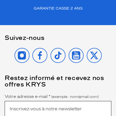
r
i
GARANTIE CASSE 2 ANS
g
i
n
a
l
Suivez-nous
a
p
p
INSTAGRAM
FACEBOOK
TIKTOK
YOUTUBE
X
o
r
t
a
n
Restez informé et recevez nos
(Ce
t
champ
offres KRYS
est
Name
u
obligatoire)
n
e
Votre adresse e-mail
*
(exemple : nom@mail.com)
t
o
u