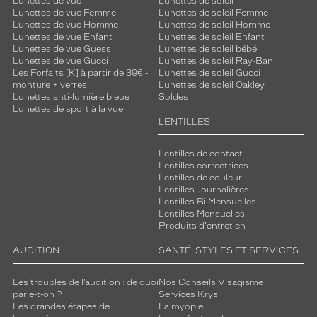
Lunettes de vue
Lunettes de soleil
n
Lunettes de vue Femme
Lunettes de soleil Femme
u
Lunettes de vue Homme
Lunettes de soleil Homme
e
Lunettes de vue Enfant
Lunettes de soleil Enfant
Lunettes de vue Guess
Lunettes de soleil bébé
.
Lunettes de vue Gucci
Lunettes de soleil Ray-Ban
É
Les Forfaits [K] à partir de 39€ -
Lunettes de soleil Gucci
q
monture + verres
Lunettes de soleil Oakley
u
Lunettes anti-lumière bleue
Soldes
i
Lunettes de sport à la vue
p
LENTILLES
é
e
Lentilles de contact
d
Lentilles correctrices
Lentilles de couleur
e
Lentilles Journalières
v
Lentilles Bi Mensuelles
e
Lentilles Mensuelles
r
Produits d'entretien
r
e
AUDITION
SANTÉ, STYLES ET SERVICES
s
m
Les troubles de l’audition : de quoi
Nos Conseils Visagisme
a
parle-t-on ?
Services Krys
r
Les grandes étapes de
La myopie