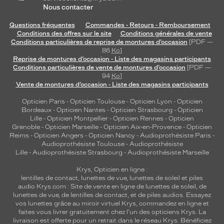
Nous contacter
e
p
Questions fréquentes
Commandes - Retours - Remboursement
r
Conditions des offres sur le site
Conditions générales de vente
o
Conditions particulières de reprise de montures d’occasion
[PDF —
t
86
Ko
]
e
Reprise de montures d’occasion - Liste des magasins participants
Conditions particulières de vente de montures d’occasion
[PDF —
c
94
Ko
]
t
Vente de montures d’occasion - Liste des magasins participants
i
o
Opticien Paris
-
Opticien Toulouse
-
Opticien Lyon
-
Opticien
n
Bordeaux
-
Opticien Nantes
-
Opticien Strasbourg
-
Opticien
s
Lille
-
Opticien Montpellier
-
Opticien Rennes
-
Opticien
Grenoble
-
Opticien Marseille
-
Opticien Aix-en-Provence
-
Opticien
o
Reims
-
Opticien Angers
-
Opticien Nancy
-
Audioprothésiste Paris
-
l
Audioprothésiste Toulouse
-
Audioprothésiste
a
Lille
-
Audioprothésiste Strasbourg
-
Audioprothésiste Marseille
i
r
Krys, Opticien en ligne :
e
lentilles de contact
,
lunettes de vue
,
lunettes de soleil
et
piles
audio
Krys.com : Site de vente en ligne de lunettes de soleil, de
é
lunettes de vue, de
lentilles de contact
, et de piles audios. Essayez
l
vos lunettes grâce au miroir virtuel Krys, commandez en ligne et
é
faites vous livrer gratuitement chez l'un des opticiens Krys. La
g
livraison est offerte pour un retrait dans le réseau Krys. Bénéficiez