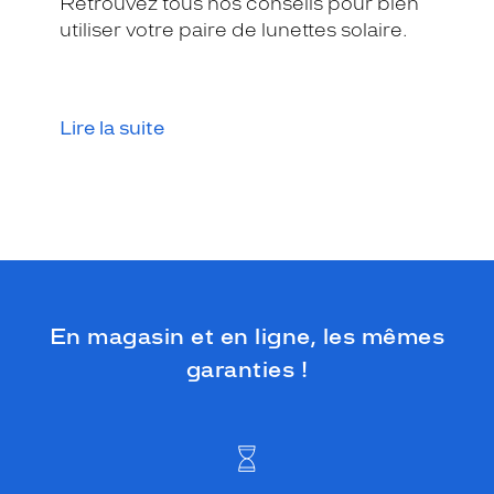
Retrouvez tous nos conseils pour bien
o
m
utiliser votre paire de lunettes solaire.
b
i
n
é
Lire la suite
e
s
e
d
i
s
t
i
n
En magasin et en ligne, les mêmes
g
u
garanties !
e
p
a
r
s
o