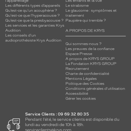
l'appareillage
Les enfants et la vue
r
Les différents types d’appareils
Le strabisme
o
Qu’est-ce qu'un acouphène ?
Le glaucome : symptômes et
n
Qu'est-ce que l'hyperacousie ?
traitement
d
Qu’est-ce que la presbyacousie ?
Paupière qui tremble ?
é
Les services et les garanties Krys
g
Audition
A PROPOS DE KRYS
Les conseils d'un
r
audioprothésiste Krys Audition
a
Qui sommes-nous ?
d
Les preuves de la confiance
é
Espace Presse
A propos de KRYS GROUP
,
La Fondation KRYS GROUP
e
Recrutement
l
Charte de confidentialité
l
Mentions Légales
e
Politique des Cookies
Conditions générales d'utilisation
a
Accessibilité
s
Gérer les cookies
s
u
r
Service Clients : 09 69 32 80 35
e
Pendant l'été, le service clients est disponible du
u
lundi au vendredi de 10h à 18h.
n
serviceclients@krys.com