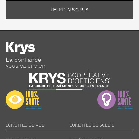
c
h
JE M'INSCRIS
e
d
e
c
a
r
a
c
La confiance
t
vous va si bien
è
r
e
à
c
h
a
q
u
e
LUNETTES DE VUE
LUNETTES DE SOLEIL
t
e