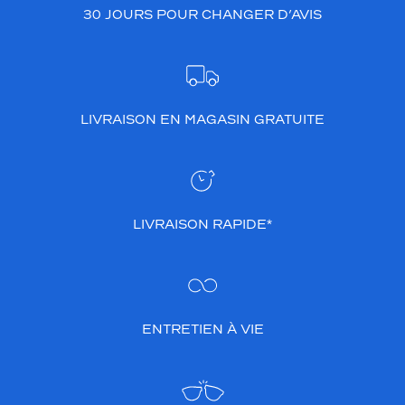
30 JOURS POUR CHANGER D’AVIS
n
c
o
l
o
r
LIVRAISON EN MAGASIN GRATUITE
i
s
v
i
o
l
LIVRAISON RAPIDE*
e
t
t
e
x
t
ENTRETIEN À VIE
u
r
é
o