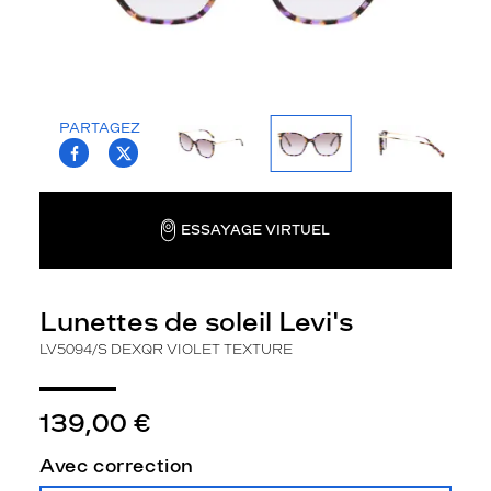
v
i
'
s
l
v
PARTAGEZ
T.PROJECT.KRYS.FRONT.SHARE_FACEBOO
T.PROJECT.KRYS.FRONT.SHARE_TWI
5
0
9
4
ESSAYAGE VIRTUEL
/
s
p
o
Lunettes de soleil Levi's
u
r
LV5094/S DEXQR VIOLET TEXTURE
f
e
m
139,00 €
m
e
Avec correction
a