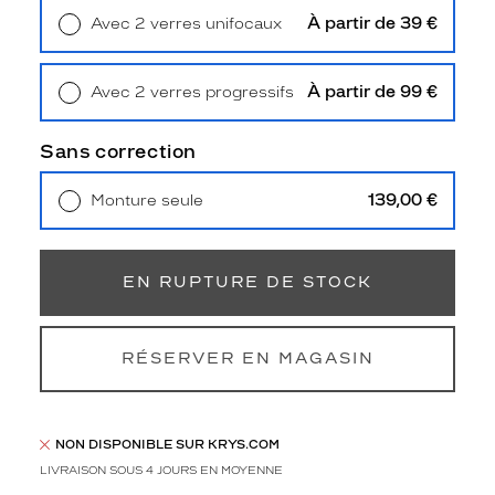
r
À partir de 39 €
Avec 2 verres unifocaux
b
Retrait en magasin
Offert
o
r
À partir de 99 €
Avec 2 verres progressifs
e
Retrait en magasin
Offert
n
t
Sans correction
u
n
139,00 €
Monture seule
e
Livraison à domicile
5,90 €
f
Retrait en magasin
Offert
o
r
EN RUPTURE DE STOCK
m
e
c
RÉSERVER EN MAGASIN
a
r
r
é
NON DISPONIBLE SUR KRYS.COM
e
LIVRAISON SOUS 4 JOURS EN MOYENNE
a