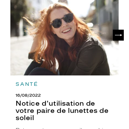
Notice
r
d'utilisation
e
de
v
votre
i
paire
s
de
SUIV
i
lunettes
t
de
soleil
é
.
C
e
t
t
e
SANTÉ
m
o
16/08/2022
n
Notice d'utilisation de
t
u
votre paire de lunettes de
r
soleil
e
c