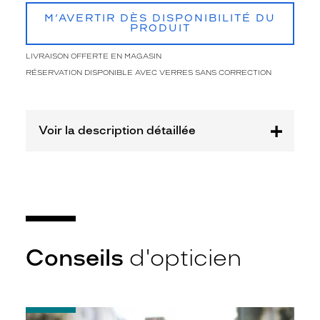
u
d
M’AVERTIR DÈS DISPONIBILITÉ DU
PRODUIT
a
c
LIVRAISON OFFERTE EN MAGASIN
i
e
RÉSERVATION DISPONIBLE AVEC VERRES SANS CORRECTION
u
s
e
a
Voir la description détaillée
u
s
t
y
l
e
v
i
Conseils
d'opticien
n
t
a
g
-
e