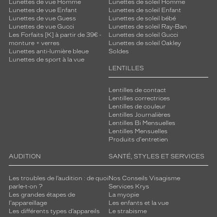
Lunettes de vue Homme
Lunettes de soleil Homme
e
Lunettes de vue Enfant
Lunettes de soleil Enfant
a
Lunettes de vue Guess
Lunettes de soleil bébé
l
Lunettes de vue Gucci
Lunettes de soleil Ray-Ban
t
Les Forfaits [K] à partir de 39€ -
Lunettes de soleil Gucci
monture + verres
Lunettes de soleil Oakley
e
Lunettes anti-lumière bleue
Soldes
r
Lunettes de sport à la vue
n
LENTILLES
a
t
Lentilles de contact
i
Lentilles correctrices
v
Lentilles de couleur
e
Lentilles Journalières
é
Lentilles Bi Mensuelles
Lentilles Mensuelles
l
Produits d'entretien
é
g
AUDITION
SANTÉ, STYLES ET SERVICES
a
n
Les troubles de l’audition : de quoi
Nos Conseils Visagisme
t
parle-t-on ?
Services Krys
e
Les grandes étapes de
La myopie
a
l'appareillage
Les enfants et la vue
u
Les différents types d’appareils
Le strabisme