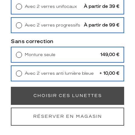
s
À partir de 39 €
Avec 2 verres unifocaux
s
Retrait en magasin
Offert
p
é
À partir de 99 €
Avec 2 verres progressifs
c
Retrait en magasin
Offert
i
f
Sans correction
i
q
149,00 €
Monture seule
u
Livraison à domicile
5,90 €
e
Retrait en magasin
Offert
m
+ 10,00 €
Avec 2 verres anti lumière bleue
e
Retrait en magasin
Offert
n
t
p
CHOISIR CES LUNETTES
o
u
r
RÉSERVER EN MAGASIN
l
e
s