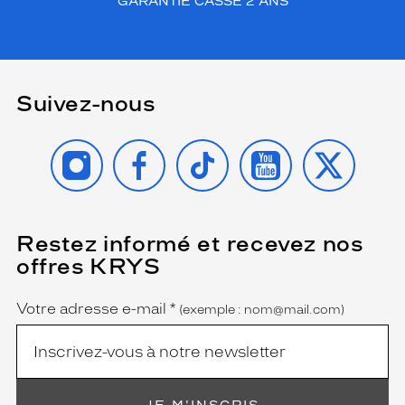
GARANTIE CASSE 2 ANS
r
i
s
g
r
Suivez-nous
i
s
c
INSTAGRAM
FACEBOOK
TIKTOK
YOUTUBE
X
l
a
i
r
c
Restez informé et recevez nos
(Ce
r
champ
offres KRYS
i
est
Name
obligatoire)
s
t
Votre adresse e-mail
*
(exemple : nom@mail.com)
a
l
o
r
i