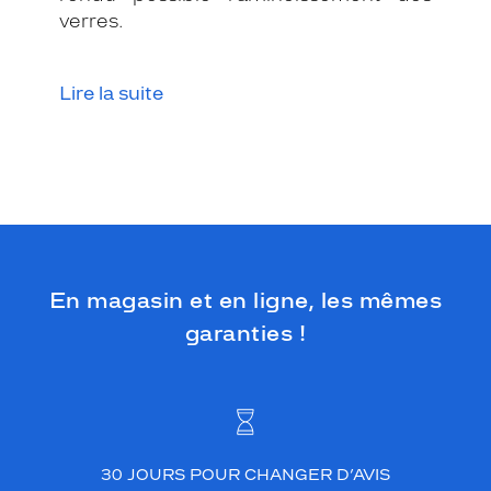
i
verres.
q
u
e
Lire la suite
.
L
a
m
o
n
t
u
r
e
En magasin et en ligne, les mêmes
e
garanties !
n
b
i
o
-
s
o
30 JOURS POUR CHANGER D’AVIS
u