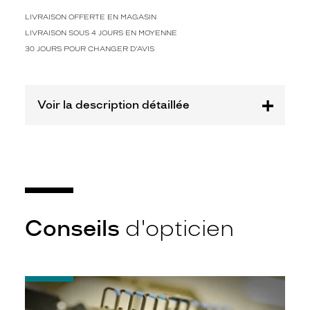
h
o
LIVRAISON OFFERTE EN MAGASIN
m
LIVRAISON SOUS 4 JOURS EN MOYENNE
m
30 JOURS POUR CHANGER D'AVIS
e
s
à
l
Voir la description détaillée
a
r
e
c
h
e
r
c
Conseils
d'opticien
h
e
d
'
u
-
n
Quel
s
indice