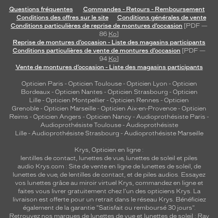
.
Questions fréquentes
Commandes - Retours - Remboursement
S
Conditions des offres sur le site
Conditions générales de vente
Conditions particulières de reprise de montures d’occasion
[PDF —
a
86
Ko
]
f
Reprise de montures d’occasion - Liste des magasins participants
o
Conditions particulières de vente de montures d’occasion
[PDF —
r
94
Ko
]
m
Vente de montures d’occasion - Liste des magasins participants
e
Opticien Paris
-
Opticien Toulouse
-
Opticien Lyon
-
Opticien
r
Bordeaux
-
Opticien Nantes
-
Opticien Strasbourg
-
Opticien
e
Lille
-
Opticien Montpellier
-
Opticien Rennes
-
Opticien
c
Grenoble
-
Opticien Marseille
-
Opticien Aix-en-Provence
-
Opticien
t
Reims
-
Opticien Angers
-
Opticien Nancy
-
Audioprothésiste Paris
-
a
Audioprothésiste Toulouse
-
Audioprothésiste
Lille
-
Audioprothésiste Strasbourg
-
Audioprothésiste Marseille
n
g
Krys, Opticien en ligne :
u
lentilles de contact
,
lunettes de vue
,
lunettes de soleil
et
piles
l
audio
Krys.com : Site de vente en ligne de lunettes de soleil, de
a
lunettes de vue, de
lentilles de contact
, et de piles audios. Essayez
i
vos lunettes grâce au miroir virtuel Krys, commandez en ligne et
faites vous livrer gratuitement chez l'un des opticiens Krys. La
r
livraison est offerte pour un retrait dans le réseau Krys. Bénéficiez
e
également de la garantie "Satisfait ou remboursé 30 jours".
s
Retrouvez nos marques de lunettes de vue et
lunettes de soleil : Ray