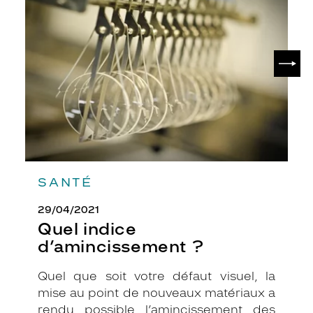
d’amincissement
t
?
y
l
e
SUIV
r
e
c
t
a
n
g
u
l
SANTÉ
a
i
29/04/2021
r
Quel indice
e
d’amincissement ?
c
l
a
Quel que soit votre défaut visuel, la
s
mise au point de nouveaux matériaux a
s
rendu possible l’amincissement des