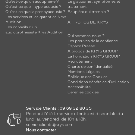
x
Qu’est-ce qu'un acouphène ?
Le glaucome : symptômes et
Qu'est-ce que l'hyperacousie ?
traitement
t
Qu’est-ce que la presbyacousie ?
Paupière qui tremble ?
e
Les services et les garanties Krys
i
Audition
A PROPOS DE KRYS
n
Les conseils d'un
t
audioprothésiste Krys Audition
Qui sommes-nous ?
e
Les preuves de la confiance
s
Espace Presse
t
A propos de KRYS GROUP
r
La Fondation KRYS GROUP
a
Recrutement
Charte de confidentialité
d
Mentions Légales
i
Politique des Cookies
t
Conditions générales d'utilisation
i
Accessibilité
o
Gérer les cookies
n
n
Service Clients : 09 69 32 80 35
e
Pendant l'été, le service clients est disponible du
l
lundi au vendredi de 10h à 18h.
l
serviceclients@krys.com
e
Nous contacter
s