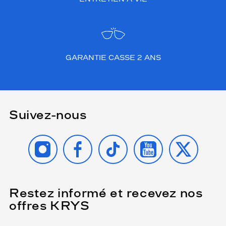
GARANTIE CASSE 2 ANS
Suivez-nous
INSTAGRAM
FACEBOOK
TIKTOK
YOUTUBE
X
Restez informé et recevez nos
(Ce
champ
offres KRYS
est
Name
obligatoire)