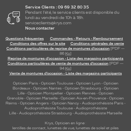
Service Clients : 09 69 32 80 35
Pendant l'été, le service clients est disponible du
lundi au vendredi de 10h à 18h.
serviceclients@krys.com
Nous contacter
Questions fréquentes
Commandes - Retours - Remboursement
Conditions des offres sur le site
Conditions générales de vente
Conditions particulières de reprise de montures d’occasion
[PDF —
86
Ko
]
Reprise de montures d’occasion - Liste des magasins participants
Conditions particulières de vente de montures d’occasion
[PDF —
94
Ko
]
Vente de montures d’occasion - Liste des magasins participants
Opticien Paris
-
Opticien Toulouse
-
Opticien Lyon
-
Opticien
Bordeaux
-
Opticien Nantes
-
Opticien Strasbourg
-
Opticien
Lille
-
Opticien Montpellier
-
Opticien Rennes
-
Opticien
Grenoble
-
Opticien Marseille
-
Opticien Aix-en-Provence
-
Opticien
Reims
-
Opticien Angers
-
Opticien Nancy
-
Audioprothésiste Paris
-
Audioprothésiste Toulouse
-
Audioprothésiste
Lille
-
Audioprothésiste Strasbourg
-
Audioprothésiste Marseille
Krys, Opticien en ligne :
lentilles de contact
,
lunettes de vue
,
lunettes de soleil
et
piles