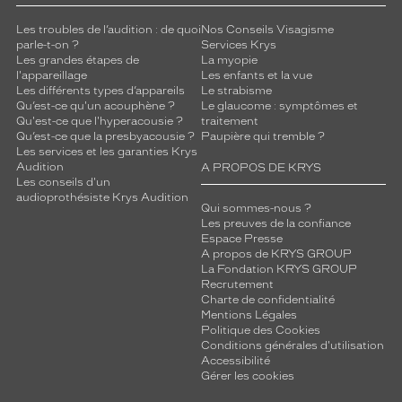
Les troubles de l’audition : de quoi
Nos Conseils Visagisme
parle-t-on ?
Services Krys
Les grandes étapes de
La myopie
l'appareillage
Les enfants et la vue
Les différents types d’appareils
Le strabisme
Qu’est-ce qu'un acouphène ?
Le glaucome : symptômes et
Qu'est-ce que l'hyperacousie ?
traitement
Qu’est-ce que la presbyacousie ?
Paupière qui tremble ?
Les services et les garanties Krys
Audition
A PROPOS DE KRYS
Les conseils d'un
audioprothésiste Krys Audition
Qui sommes-nous ?
Les preuves de la confiance
Espace Presse
A propos de KRYS GROUP
La Fondation KRYS GROUP
Recrutement
Charte de confidentialité
Mentions Légales
Politique des Cookies
Conditions générales d'utilisation
Accessibilité
Gérer les cookies