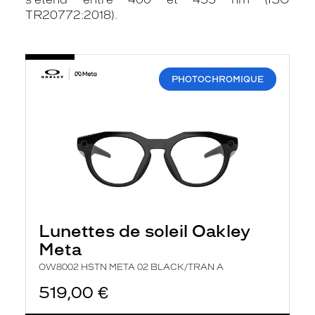
TR20772:2018).
-
OW8002
HSTN
PHOTOCHROMIQUE
META
02
BLACK/TRAN
A
Lunettes de soleil Oakley
Meta
OW8002 HSTN META 02 BLACK/TRAN A
519,00 €