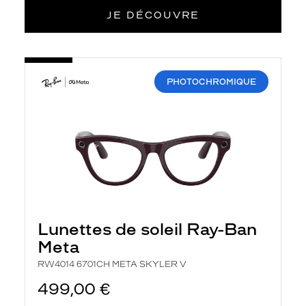
JE DÉCOUVRE
-
RW4014
6701CH
PHOTOCHROMIQUE
META
SKYLER
V
Lunettes de soleil Ray-Ban
Meta
RW4014 6701CH META SKYLER V
499,00 €