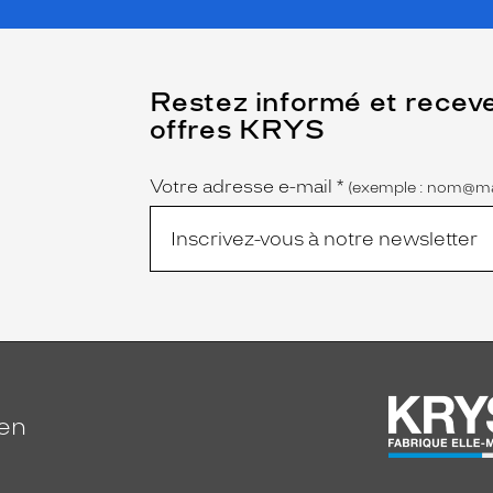
(Ce
Restez informé et recev
champ
offres KRYS
est
Name
obligatoire)
Votre adresse e-mail
*
(exemple : nom@ma
ien