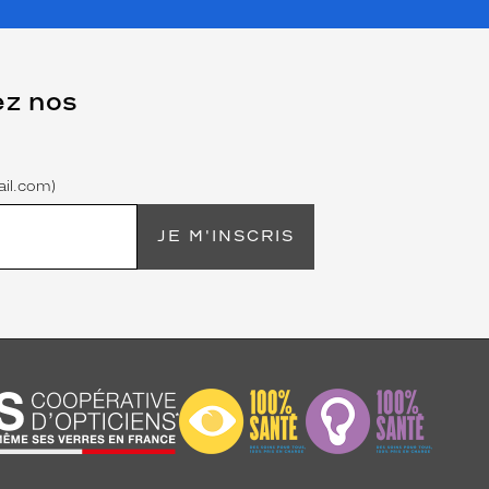
ez nos
il.com)
JE M'INSCRIS