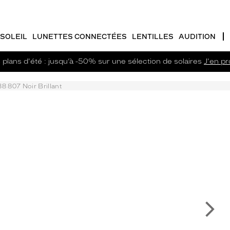
SOLEIL
LUNETTES CONNECTÉES
LENTILLES
AUDITION
plans d'été : jusqu’à -50% sur une sélection de solaires
J'en pro
8 807 Noir Brillant
Su