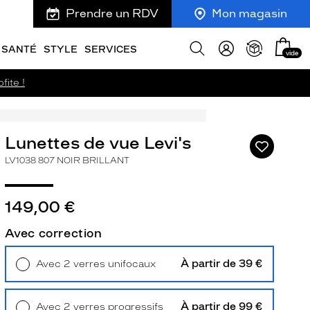
Prendre un RDV
Mon magasin
Mon
Afficher
SANTÉ
STYLE
SERVICES
vide
panie
la
recherche
fite !
Lunettes de vue Levi's
Ajouter
à
LV1038 807 NOIR BRILLANT
ma
liste
d’envies
149,00 €
Avec correction
À partir de 39 €
Avec 2 verres unifocaux
ivant
Retrait en magasin
Offert
À partir de 99 €
Avec 2 verres progressifs