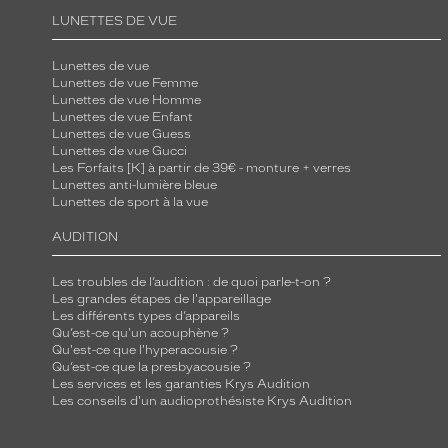
p
LUNETTES DE VUE
o
Lunettes de vue
r
Lunettes de vue Femme
t
Lunettes de vue Homme
à
Lunettes de vue Enfant
Lunettes de vue Guess
c
Lunettes de vue Gucci
e
Les Forfaits [K] à partir de 39€ - monture + verres
Lunettes anti-lumière bleue
t
Lunettes de sport à la vue
t
e
AUDITION
m
Les troubles de l’audition : de quoi parle-t-on ?
o
Les grandes étapes de l'appareillage
n
Les différents types d’appareils
t
Qu’est-ce qu'un acouphène ?
Qu'est-ce que l'hyperacousie ?
u
Qu’est-ce que la presbyacousie ?
r
Les services et les garanties Krys Audition
Les conseils d'un audioprothésiste Krys Audition
e
e