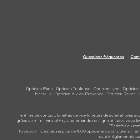
n
j
o
u
a
n
t
s
Questions fréquentes
Comm
u
r
l
a
Opticien Paris
-
Opticien Toulouse
-
Opticien Lyon
-
Opticien
b
Marseille
-
Opticien Aix-en-Provence
-
Opticien Reims
-
i
-
c
lentilles de contact
,
lunettes de vue
,
lunettes de soleil
et
piles au
grâce au miroir virtuel Krys, commandez en ligne et faites vous liv
o
"Satisfait ou r
u
Krys.com : C’est aussi plus de 1000 opticiens dans toute la Fra
l
santé réglementés por