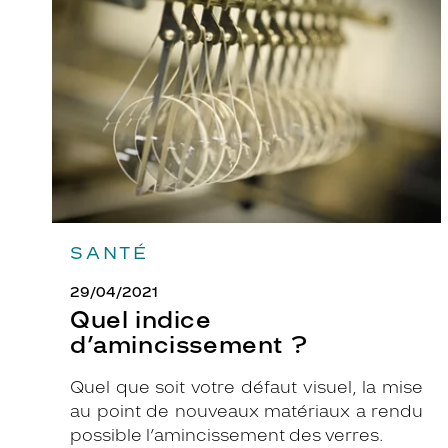
d’amincissement
t
?
i
o
n
d
e
c
e
m
o
SANTÉ
d
è
29/04/2021
l
Quel indice
e
d’amincissement ?
e
n
Quel que soit votre défaut visuel, la mise
m
au point de nouveaux matériaux a rendu
é
possible l’amincissement des verres.