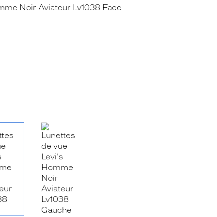
RE_FACEBOOK_TITLE
.SHARE_TWITTER_TITLE