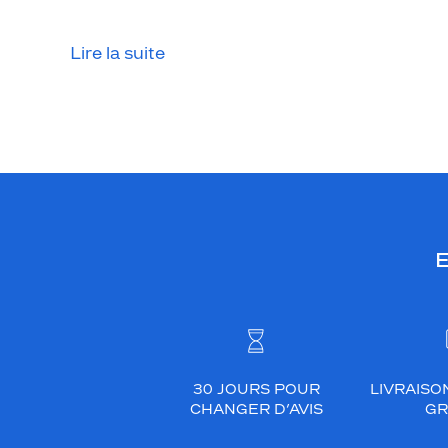
t
a
Lire la suite
l
.
L
a
m
a
r
q
u
E
e
a
s
o
u
h
30 JOURS POUR
LIVRAISO
CHANGER D’AVIS
GR
a
i