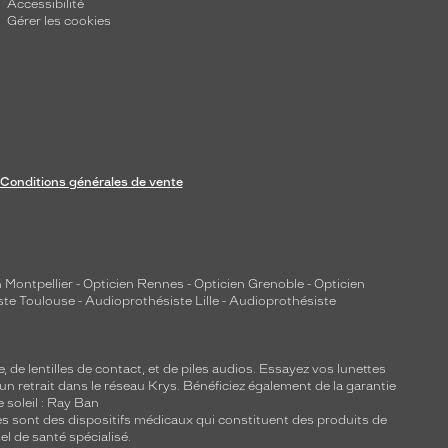
Accessibilité
Gérer les cookies
Conditions générales de vente
 Montpellier
-
Opticien Rennes
-
Opticien Grenoble
-
Opticien
ste Toulouse
-
Audioprothésiste Lille
-
Audioprothésiste
e, de
lentilles de contact
, et de piles audios. Essayez vos lunettes
 un retrait dans le réseau Krys. Bénéficiez également de la garantie
e soleil : Ray Ban
lles sont des dispositifs médicaux qui constituent des produits de
l de santé spécialisé.