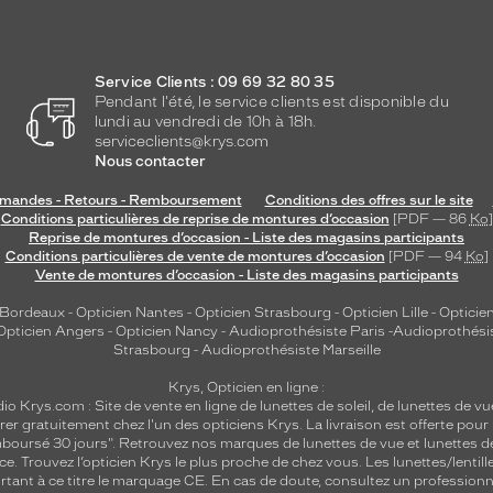
Service Clients : 09 69 32 80 35
Pendant l'été, le service clients est disponible du
lundi au vendredi de 10h à 18h.
serviceclients@krys.com
Nous contacter
andes - Retours - Remboursement
Conditions des offres sur le site
Conditions particulières de reprise de montures d’occasion
[PDF — 86
Ko
]
Reprise de montures d’occasion - Liste des magasins participants
Conditions particulières de vente de montures d’occasion
[PDF — 94
Ko
]
Vente de montures d’occasion - Liste des magasins participants
 Bordeaux
-
Opticien Nantes
-
Opticien Strasbourg
-
Opticien Lille
-
Opticien
Opticien Angers
-
Opticien Nancy
-
Audioprothésiste Paris
-
Audioprothési
Strasbourg
-
Audioprothésiste Marseille
Krys, Opticien en ligne :
dio
Krys.com : Site de vente en ligne de lunettes de soleil, de lunettes de vu
rer gratuitement chez l'un des opticiens Krys. La livraison est offerte pour
emboursé 30 jours". Retrouvez nos marques de lunettes de vue et
lunettes d
nce.
Trouvez l’opticien Krys le plus proche de chez vous
. Les lunettes/lenti
tant à ce titre le marquage CE. En cas de doute, consultez un professionne