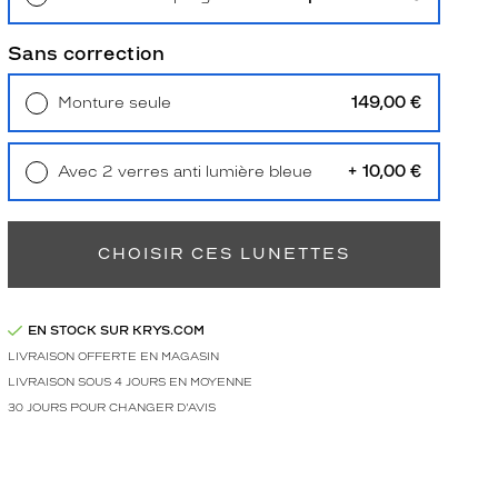
Retrait en magasin
Offert
Sans correction
149,00 €
Monture seule
Livraison à domicile
5,90 €
Retrait en magasin
Offert
+ 10,00 €
Avec 2 verres anti lumière bleue
Retrait en magasin
Offert
CHOISIR CES LUNETTES
EN STOCK SUR KRYS.COM
LIVRAISON OFFERTE EN MAGASIN
LIVRAISON SOUS 4 JOURS EN MOYENNE
30 JOURS POUR CHANGER D'AVIS