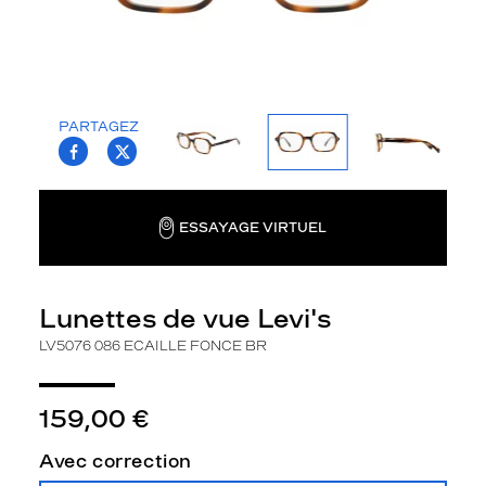
la
monture
Rectangle
Couleur
de
PARTAGEZ
T.PROJECT.KRYS.FRONT.SHARE_FACEBOO
T.PROJECT.KRYS.FRONT.SHARE_TWI
la
monture
086
ESSAYAGE VIRTUEL
Ecaille
Fonce
Br
Polarisant
Lunettes de vue Levi's
Non
LV5076 086 ECAILLE FONCE BR
Type
de
verres
159,00 €
compatibles
Avec correction
Progressifs