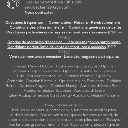
lundi au vendredi de 10h à 18h.
serviceclients@krys.com
Nous contacter
Questions fréquentes
Commandes - Retours - Remboursement
Conditions des offres sur le site
Conditions générales de vente
Conditions particulières de reprise de montures d’occasion
[PDF —
86
Ko
]
Reprise de montures d’occasion - Liste des magasins participants
Conditions particulières de vente de montures d’occasion
[PDF —
94
Ko
]
Vente de montures d’occasion - Liste des magasins participants
Opticien Paris
-
Opticien Toulouse
-
Opticien Lyon
-
Opticien
Bordeaux
-
Opticien Nantes
-
Opticien Strasbourg
-
Opticien
Lille
-
Opticien Montpellier
-
Opticien Rennes
-
Opticien
Grenoble
-
Opticien Marseille
-
Opticien Aix-en-Provence
-
Opticien
Reims
-
Opticien Angers
-
Opticien Nancy
-
Audioprothésiste Paris
-
Audioprothésiste Toulouse
-
Audioprothésiste
Lille
-
Audioprothésiste Strasbourg
-
Audioprothésiste Marseille
Krys, Opticien en ligne :
lentilles de contact
,
lunettes de vue
,
lunettes de soleil
et
piles
audio
Krys.com : Site de vente en ligne de lunettes de soleil, de
lunettes de vue, de
lentilles de contact
, et de piles audios. Essayez
vos lunettes grâce au miroir virtuel Krys, commandez en ligne et