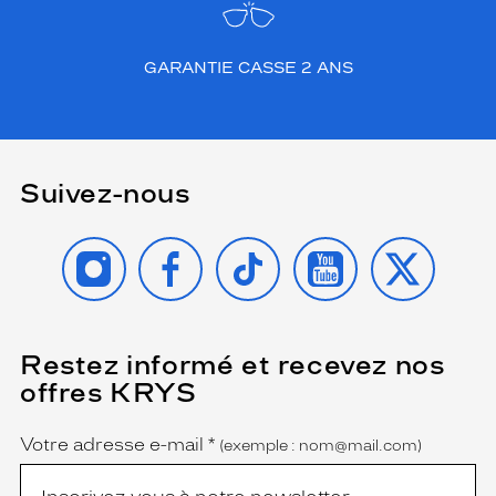
GARANTIE CASSE 2 ANS
Suivez-nous
INSTAGRAM
FACEBOOK
TIKTOK
YOUTUBE
X
Restez informé et recevez nos
(Ce
champ
offres KRYS
est
Name
obligatoire)
Votre adresse e-mail
*
(exemple : nom@mail.com)