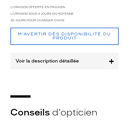
Plastique
LIVRAISON OFFERTE EN MAGASIN
Fournisseur
LIVRAISON SOUS 4 JOURS EN MOYENNE
30 JOURS POUR CHANGER D'AVIS
Safilo
France
Sarl
M’AVERTIR DÈS DISPONIBILITÉ DU
PRODUIT
Marque
Levi's
Voir la description détaillée
Conseils
d'opticien