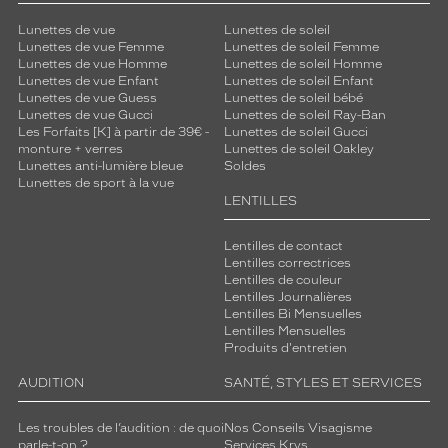
Lunettes de vue
Lunettes de soleil
Lunettes de vue Femme
Lunettes de soleil Femme
Lunettes de vue Homme
Lunettes de soleil Homme
Lunettes de vue Enfant
Lunettes de soleil Enfant
Lunettes de vue Guess
Lunettes de soleil bébé
Lunettes de vue Gucci
Lunettes de soleil Ray-Ban
Les Forfaits [K] à partir de 39€ -
Lunettes de soleil Gucci
monture + verres
Lunettes de soleil Oakley
Lunettes anti-lumière bleue
Soldes
Lunettes de sport à la vue
LENTILLES
Lentilles de contact
Lentilles correctrices
Lentilles de couleur
Lentilles Journalières
Lentilles Bi Mensuelles
Lentilles Mensuelles
Produits d'entretien
AUDITION
SANTÉ, STYLES ET SERVICES
Les troubles de l’audition : de quoi
Nos Conseils Visagisme
parle-t-on ?
Services Krys