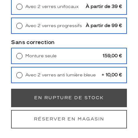
Unifocaux
À partir de 39 €
Avec 2 verres unifocaux
Type
Retrait en magasin
Offert
de
montage
À partir de 99 €
Avec 2 verres progressifs
Retrait en magasin
Offert
Cerclé
Taille
Sans correction
de
monture
159,00 €
Monture seule
Livraison à domicile
5,90 €
S
Retrait en magasin
Offert
discountDetail
+ 10,00 €
Avec 2 verres anti lumière bleue
Retrait en magasin
Offert
-50%
Afficher
la
EN RUPTURE DE STOCK
mention
Prix
web
RÉSERVER EN MAGASIN
Non
Matière