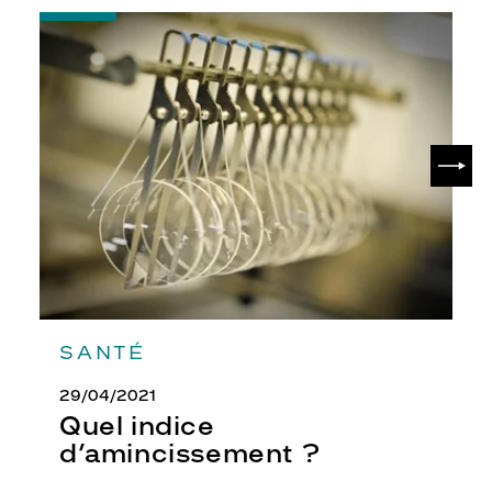
-
Quel
indice
d’amincissement
?
SUIV
SANTÉ
29/04/2021
Quel indice
d’amincissement ?