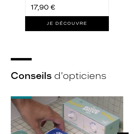
17,90 €
JE DÉCOUVRE
Conseils
d'opticiens
-
Quelques
conseils
pour
débuter
avec
ses