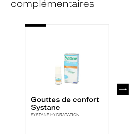
complémentaires
-
SYSTANE
HYDRATATION
SUIV
Gouttes de confort
Systane
SYSTANE HYDRATATION