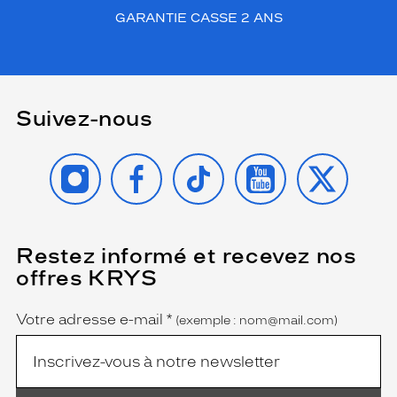
GARANTIE CASSE 2 ANS
Suivez-nous
INSTAGRAM
FACEBOOK
TIKTOK
YOUTUBE
X
Restez informé et recevez nos
(Ce
champ
offres KRYS
est
Name
obligatoire)
Votre adresse e-mail
*
(exemple : nom@mail.com)