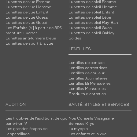
Lunettes de vue Femme
Lunettes de soleil Femme
Lunettes de vue Homme
Lunettes de soleil Homme
Lunettes de vue Enfant
Lunettes de soleil Enfant
Lunettes de vue Guess
Lunettes de soleil bébé
Lunettes de vue Gucci
Lunettes de soleil Ray-Ban
Les Forfaits [K] à partir de 39€ -
Lunettes de soleil Gucci
monture + verres
Lunettes de soleil Oakley
Lunettes anti-lumière bleue
Soldes
Lunettes de sport à la vue
LENTILLES
Lentilles de contact
Lentilles correctrices
Lentilles de couleur
Lentilles Journalières
Lentilles Bi Mensuelles
Lentilles Mensuelles
Produits d'entretien
AUDITION
SANTÉ, STYLES ET SERVICES
Les troubles de l’audition : de quoi
Nos Conseils Visagisme
parle-t-on ?
Services Krys
Les grandes étapes de
La myopie
l'appareillage
Les enfants et la vue