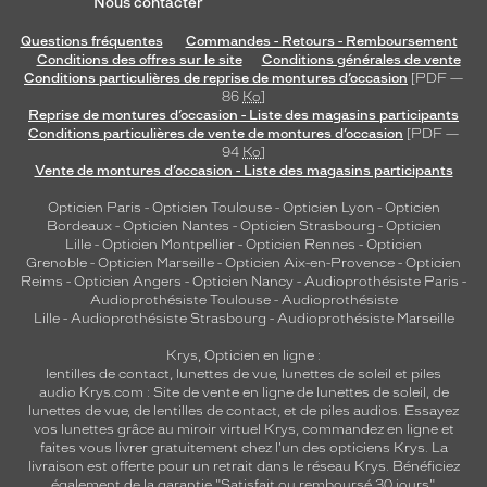
Nous contacter
Questions fréquentes
Commandes - Retours - Remboursement
Conditions des offres sur le site
Conditions générales de vente
Conditions particulières de reprise de montures d’occasion
[PDF —
86
Ko
]
Reprise de montures d’occasion - Liste des magasins participants
Conditions particulières de vente de montures d’occasion
[PDF —
94
Ko
]
Vente de montures d’occasion - Liste des magasins participants
Opticien Paris
-
Opticien Toulouse
-
Opticien Lyon
-
Opticien
Bordeaux
-
Opticien Nantes
-
Opticien Strasbourg
-
Opticien
Lille
-
Opticien Montpellier
-
Opticien Rennes
-
Opticien
Grenoble
-
Opticien Marseille
-
Opticien Aix-en-Provence
-
Opticien
Reims
-
Opticien Angers
-
Opticien Nancy
-
Audioprothésiste Paris
-
Audioprothésiste Toulouse
-
Audioprothésiste
Lille
-
Audioprothésiste Strasbourg
-
Audioprothésiste Marseille
Krys, Opticien en ligne :
lentilles de contact
,
lunettes de vue
,
lunettes de soleil
et
piles
audio
Krys.com : Site de vente en ligne de lunettes de soleil, de
lunettes de vue, de
lentilles de contact
, et de piles audios. Essayez
vos lunettes grâce au miroir virtuel Krys, commandez en ligne et
faites vous livrer gratuitement chez l'un des opticiens Krys. La
livraison est offerte pour un retrait dans le réseau Krys. Bénéficiez
également de la garantie "Satisfait ou remboursé 30 jours".