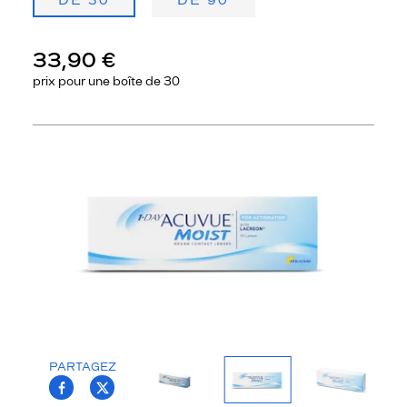
DE 30
DE 90
33,90 €
prix pour une
boîte de 30
Précédent
Sui
PARTAGEZ
T.PROJECT.KRYS.FRONT.SHARE_FACEBOO
T.PROJECT.KRYS.FRONT.SHARE_TWI