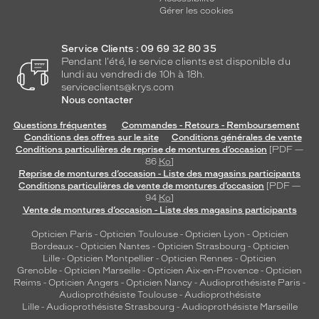
Gérer les cookies
Service Clients : 09 69 32 80 35
Pendant l'été, le service clients est disponible du
lundi au vendredi de 10h à 18h.
serviceclients@krys.com
Nous contacter
Questions fréquentes
Commandes - Retours - Remboursement
Conditions des offres sur le site
Conditions générales de vente
Conditions particulières de reprise de montures d’occasion
[PDF —
86
Ko
]
Reprise de montures d’occasion - Liste des magasins participants
Conditions particulières de vente de montures d’occasion
[PDF —
94
Ko
]
Vente de montures d’occasion - Liste des magasins participants
Opticien Paris
-
Opticien Toulouse
-
Opticien Lyon
-
Opticien
Bordeaux
-
Opticien Nantes
-
Opticien Strasbourg
-
Opticien
Lille
-
Opticien Montpellier
-
Opticien Rennes
-
Opticien
Grenoble
-
Opticien Marseille
-
Opticien Aix-en-Provence
-
Opticien
Reims
-
Opticien Angers
-
Opticien Nancy
-
Audioprothésiste Paris
-
Audioprothésiste Toulouse
-
Audioprothésiste
Lille
-
Audioprothésiste Strasbourg
-
Audioprothésiste Marseille