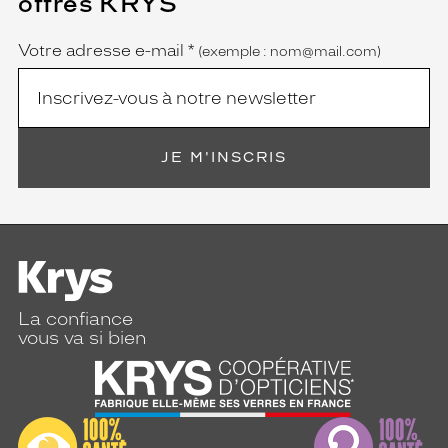
offres KRYS
est
Name
obligatoire)
Votre adresse e-mail
*
(exemple : nom@mail.com)
JE M'INSCRIS
La confiance
vous va si bien