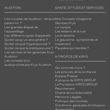
AUDITION
SANTÉ, STYLES ET SERVICES
Les troubles de l’audition : de quoi
Nos Conseils Visagisme
parle-t-on ?
Services Krys
Les grandes étapes de
La myopie
l'appareillage
Les enfants et la vue
Les différents types d’appareils
Le strabisme
Qu’est-ce qu'un acouphène ?
Le glaucome : symptômes et
Qu'est-ce que l'hyperacousie ?
traitement
Qu’est-ce que la presbyacousie ?
Paupière qui tremble ?
Les services et les garanties Krys
Audition
A PROPOS DE KRYS
Les conseils d'un
audioprothésiste Krys Audition
Qui sommes-nous ?
Les preuves de la confiance
Espace Presse
A propos de KRYS GROUP
La Fondation KRYS GROUP
Recrutement
Charte de confidentialité
Mentions Légales
Politique des Cookies
Conditions générales d'utilisation
Accessibilité