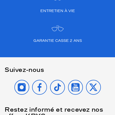
ENTRETIEN À VIE
GARANTIE CASSE 2 ANS
Suivez-nous
INSTAGRAM
FACEBOOK
TIKTOK
YOUTUBE
X
Restez informé et recevez nos
(Ce
champ