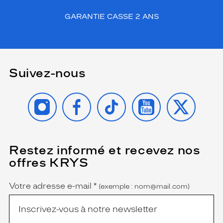
GARANTIE CASSE 2 ANS
Suivez-nous
INSTAGRAM
FACEBOOK
TIKTOK
YOUTUBE
X
Restez informé et recevez nos
(Ce
champ
offres KRYS
est
Name
obligatoire)
Votre adresse e-mail
*
(exemple : nom@mail.com)