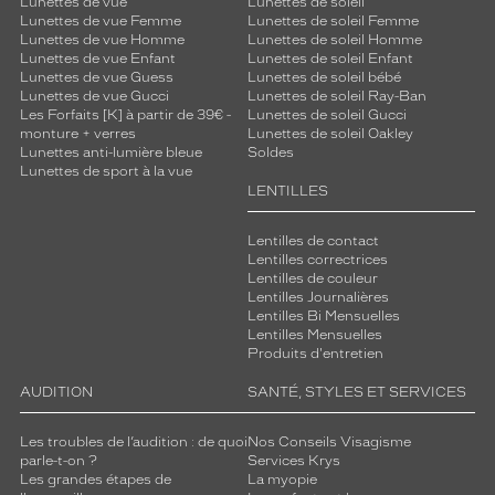
Lunettes de vue
Lunettes de soleil
Lunettes de vue Femme
Lunettes de soleil Femme
Lunettes de vue Homme
Lunettes de soleil Homme
Lunettes de vue Enfant
Lunettes de soleil Enfant
Lunettes de vue Guess
Lunettes de soleil bébé
Lunettes de vue Gucci
Lunettes de soleil Ray-Ban
Les Forfaits [K] à partir de 39€ -
Lunettes de soleil Gucci
monture + verres
Lunettes de soleil Oakley
Lunettes anti-lumière bleue
Soldes
Lunettes de sport à la vue
LENTILLES
Lentilles de contact
Lentilles correctrices
Lentilles de couleur
Lentilles Journalières
Lentilles Bi Mensuelles
Lentilles Mensuelles
Produits d'entretien
AUDITION
SANTÉ, STYLES ET SERVICES
Les troubles de l’audition : de quoi
Nos Conseils Visagisme
parle-t-on ?
Services Krys
Les grandes étapes de
La myopie