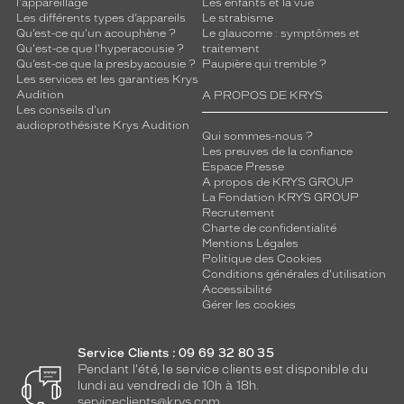
l'appareillage
Les enfants et la vue
Les différents types d’appareils
Le strabisme
Qu’est-ce qu'un acouphène ?
Le glaucome : symptômes et
Qu'est-ce que l'hyperacousie ?
traitement
Qu’est-ce que la presbyacousie ?
Paupière qui tremble ?
Les services et les garanties Krys
Audition
A PROPOS DE KRYS
Les conseils d'un
audioprothésiste Krys Audition
Qui sommes-nous ?
Les preuves de la confiance
Espace Presse
A propos de KRYS GROUP
La Fondation KRYS GROUP
Recrutement
Charte de confidentialité
Mentions Légales
Politique des Cookies
Conditions générales d'utilisation
Accessibilité
Gérer les cookies
Service Clients : 09 69 32 80 35
Pendant l'été, le service clients est disponible du
lundi au vendredi de 10h à 18h.
serviceclients@krys.com