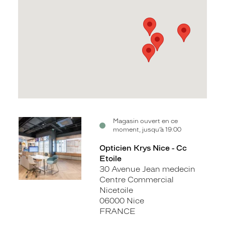
Voir
Voir
Voir
Voir
Voir
Magasin ouvert en ce
moment, jusqu’à 19:00
la
la
la
la
la
fiche
fiche
fiche
fiche
fiche
Opticien Krys Nice - Cc
Etoile
30 Avenue Jean medecin
Centre Commercial
Nicetoile
06000 Nice
FRANCE