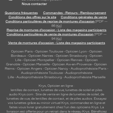
Nous contacter
Questions fréquentes
Commandes - Retours - Remboursement
Conditions des offres sur le site
Conditions générales de vente
Conditions particulières de reprise de montures d’occasion
[PDF —
86
Ko
]
Reprise de montures d’occasion - Liste des magasins participants
Conditions particulières de vente de montures d’occasion
[PDF —
94
Ko
]
Vente de montures d’occasion - Liste des magasins participants
Opticien Paris
-
Opticien Toulouse
-
Opticien Lyon
-
Opticien
Bordeaux
-
Opticien Nantes
-
Opticien Strasbourg
-
Opticien
Lille
-
Opticien Montpellier
-
Opticien Rennes
-
Opticien
Grenoble
-
Opticien Marseille
-
Opticien Aix-en-Provence
-
Opticien
Reims
-
Opticien Angers
-
Opticien Nancy
-
Audioprothésiste Paris
-
Audioprothésiste Toulouse
-
Audioprothésiste
Lille
-
Audioprothésiste Strasbourg
-
Audioprothésiste Marseille
Krys, Opticien en ligne :
lentilles de contact
,
lunettes de vue
,
lunettes de soleil
et
piles
audio
Krys.com : Site de vente en ligne de lunettes de soleil, de
lunettes de vue, de
lentilles de contact
, et de piles audios. Essayez
vos lunettes grâce au miroir virtuel Krys, commandez en ligne et
faites vous livrer gratuitement chez l'un des opticiens Krys. La
livraison est offerte pour un retrait dans le réseau Krys. Bénéficiez