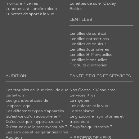
monture + verres
Lunettes de soleil Oakley
Lunettes anti-lumière bleue
Soldes
Lunettes de sport à la vue
LENTILLES
Lentilles de contact
Lentilles correctrices
Lentilles de couleur
Lentilles Journalières
Lentilles Bi Mensuelles
Lentilles Mensuelles
Produits d'entretien
AUDITION
SANTÉ, STYLES ET SERVICES
Les troubles de l’audition : de quoi
Nos Conseils Visagisme
parle-t-on ?
Services Krys
Les grandes étapes de
La myopie
l'appareillage
Les enfants et la vue
Les différents types d’appareils
Le strabisme
Qu’est-ce qu'un acouphène ?
Le glaucome : symptômes et
Qu'est-ce que l'hyperacousie ?
traitement
Qu’est-ce que la presbyacousie ?
Paupière qui tremble ?
Les services et les garanties Krys
Audition
A PROPOS DE KRYS