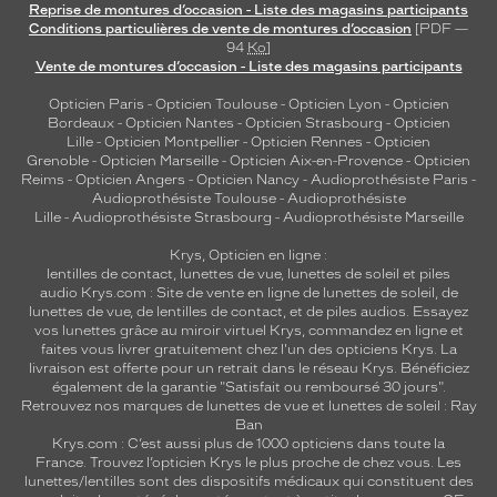
Reprise de montures d’occasion - Liste des magasins participants
Conditions particulières de vente de montures d’occasion
[PDF —
94
Ko
]
Vente de montures d’occasion - Liste des magasins participants
Opticien Paris
-
Opticien Toulouse
-
Opticien Lyon
-
Opticien
Bordeaux
-
Opticien Nantes
-
Opticien Strasbourg
-
Opticien
Lille
-
Opticien Montpellier
-
Opticien Rennes
-
Opticien
Grenoble
-
Opticien Marseille
-
Opticien Aix-en-Provence
-
Opticien
Reims
-
Opticien Angers
-
Opticien Nancy
-
Audioprothésiste Paris
-
Audioprothésiste Toulouse
-
Audioprothésiste
Lille
-
Audioprothésiste Strasbourg
-
Audioprothésiste Marseille
Krys, Opticien en ligne :
lentilles de contact
,
lunettes de vue
,
lunettes de soleil
et
piles
audio
Krys.com : Site de vente en ligne de lunettes de soleil, de
lunettes de vue, de
lentilles de contact
, et de piles audios. Essayez
vos lunettes grâce au miroir virtuel Krys, commandez en ligne et
faites vous livrer gratuitement chez l'un des opticiens Krys. La
livraison est offerte pour un retrait dans le réseau Krys. Bénéficiez
également de la garantie "Satisfait ou remboursé 30 jours".
Retrouvez nos marques de lunettes de vue et
lunettes de soleil : Ray
Ban
Krys.com : C’est aussi plus de 1000 opticiens dans toute la
France.
Trouvez l’opticien Krys le plus proche de chez vous
. Les
lunettes/lentilles sont des dispositifs médicaux qui constituent des