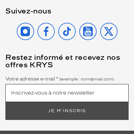
Suivez-nous
INSTAGRAM
FACEBOOK
TIKTOK
YOUTUBE
X
Restez informé et recevez nos
(Ce
champ
offres KRYS
est
Name
obligatoire)
Votre adresse e-mail
*
(exemple : nom@mail.com)
JE M'INSCRIS