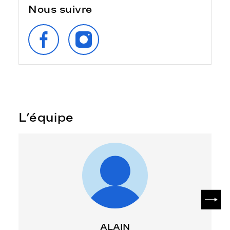
Nous suivre
SUIVEZ‑NOUS
SUIVEZ‑NOUS
SUR
SUR
FACEBOOK
INSTAGRAM
L’équipe
SUIV
ALAIN