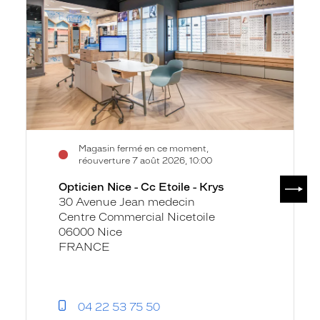
Cc
Etoile
-
Krys
Magasin fermé en ce moment,
réouverture 7 août 2026, 10:00
SUIV
Opticien Nice - Cc Etoile - Krys
30 Avenue Jean medecin
Centre Commercial Nicetoile
06000 Nice
FRANCE
04 22 53 75 50