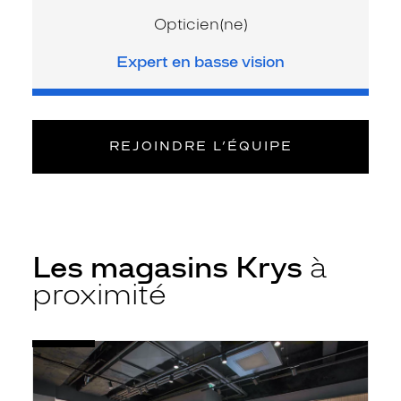
Opticien(ne)
Expert en basse vision
REJOINDRE L’ÉQUIPE
Les magasins Krys
à
proximité
Voir
Opticien
la
Nice
fiche
-