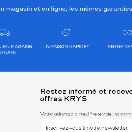
n magasin et en ligne, les mêmes garanties
N EN MAGASIN
LIVRAISON RAPIDE*
ENTRETIEN
ATUITE
(Ce
Restez informé et recev
champ
offres KRYS
est
Name
obligatoire)
Votre adresse e-mail
*
(exemple : nom@ma