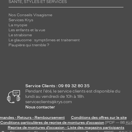
SANTÉ, STYLES ET SERVICES
Nos Conseils Visagisme
Services Krys
La myopie
Les enfants et la vue
Le strabisme
Le glaucome : symptômes et traitement
Paupière qui tremble ?
Service Clients : 09 69 32 80 35
Pendant l'été, le service clients est disponible du
lundi au vendredi de 10h à 18h.
serviceclients@krys.com
Nous contacter
andes - Retours - Remboursement
Conditions des offres sur le site
Conditions particulières de reprise de montures d’occasion
[PDF — 86
Ko
]
Reprise de montures d’occasion - Liste des magasins participants