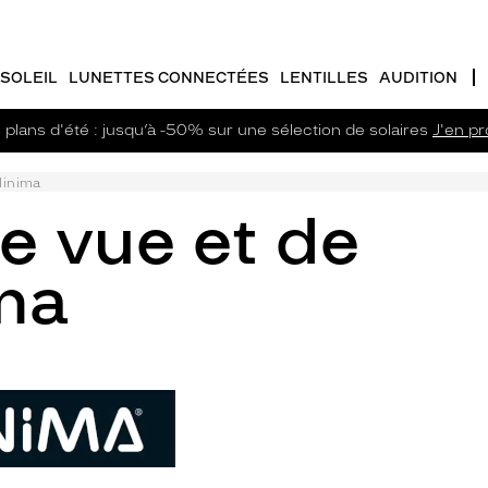
SOLEIL
LUNETTES CONNECTÉES
LENTILLES
AUDITION
plans d'été : jusqu’à -50% sur une sélection de solaires
J'en pro
inima
e vue et de
ima