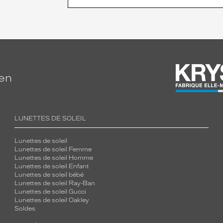
ien
LUNETTES DE SOLEIL
Lunettes de soleil
Lunettes de soleil Femme
Lunettes de soleil Homme
Lunettes de soleil Enfant
Lunettes de soleil bébé
Lunettes de soleil Ray-Ban
Lunettes de soleil Gucci
Lunettes de soleil Oakley
Soldes