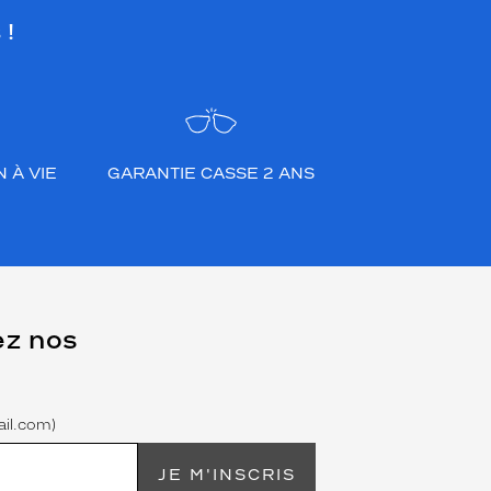
 !
 À VIE
GARANTIE CASSE 2 ANS
ez nos
il.com)
JE M'INSCRIS