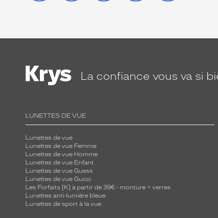
La confiance
vous va si b
LUNETTES DE VUE
Lunettes de vue
Lunettes de vue Femme
Lunettes de vue Homme
Lunettes de vue Enfant
Lunettes de vue Guess
Lunettes de vue Gucci
Les Forfaits [K] à partir de 39€ - monture + verres
Lunettes anti-lumière bleue
Lunettes de sport à la vue