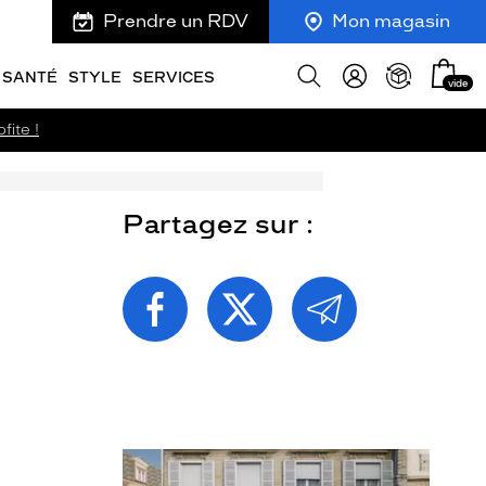
Prendre un RDV
Mon magasin
Mon
Afficher
SANTÉ
STYLE
SERVICES
vide
panie
la
recherche
fite !
Partagez sur :
PARTAGEZ
PARTAGEZ
PARTAGEZ
CETTE
CETTE
CETTE
PAGE
PAGE
PAGE
SUR
SUR
PAR
FACEBOOK
TWITTER
E-
MAIL