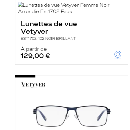
i
l
t
r
Lunettes de vue
e
l
Vetyver
a
n
EST1702 402 NOIR BRILLANT
c
e
À partir de
a
129,00 €
u
t
o
m
a
t
i
q
u
e
m
e
n
t
l