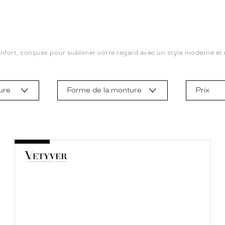
onfort, conçues pour sublimer votre regard avec un style moderne et r
ure
Forme de la monture
Prix