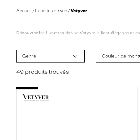
Accueil
Lunettes de vue
Vetyver
Découvrez les Lunettes de vue Vetyver, alliant élégance et c
L
a
m
Genre
Couleur de mont
o
d
i
49
produits trouvés
f
i
c
a
t
i
o
n
d
'
u
n
f