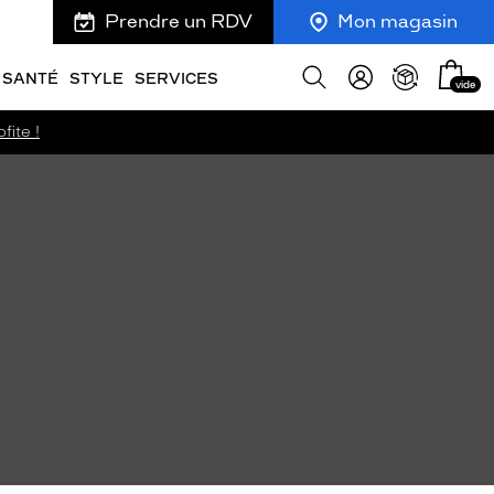
Prendre un RDV
Mon magasin
Mon
Afficher
SANTÉ
STYLE
SERVICES
vide
panie
la
recherche
fite !