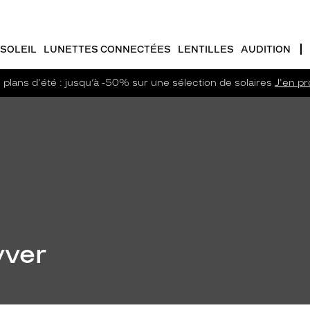
SOLEIL
LUNETTES CONNECTÉES
LENTILLES
AUDITION
plans d'été : jusqu’à -50% sur une sélection de solaires
J'en pro
yver