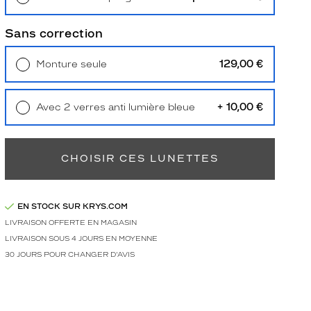
Retrait en magasin
Offert
Sans correction
129,00 €
Monture seule
Livraison à domicile
5,90 €
Retrait en magasin
Offert
+ 10,00 €
Avec 2 verres anti lumière bleue
Retrait en magasin
Offert
CHOISIR CES LUNETTES
EN STOCK SUR KRYS.COM
LIVRAISON OFFERTE EN MAGASIN
LIVRAISON SOUS 4 JOURS EN MOYENNE
30 JOURS POUR CHANGER D'AVIS