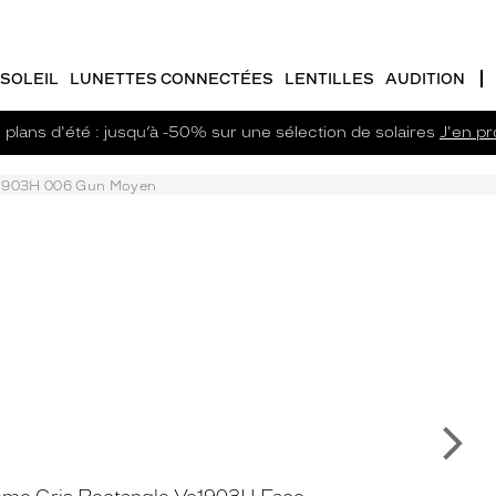
SOLEIL
LUNETTES CONNECTÉES
LENTILLES
AUDITION
plans d'été : jusqu’à -50% sur une sélection de solaires
J'en pro
1903H 006 Gun Moyen
Su