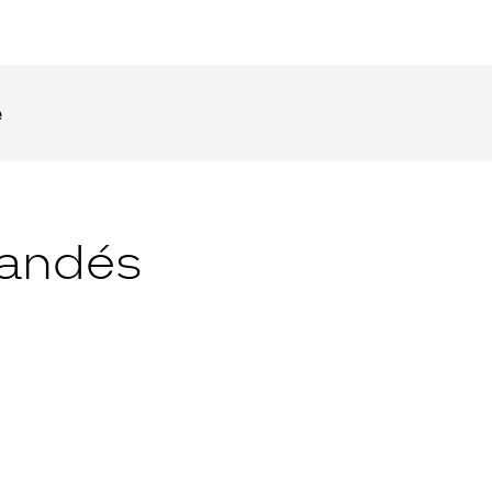
e
andés