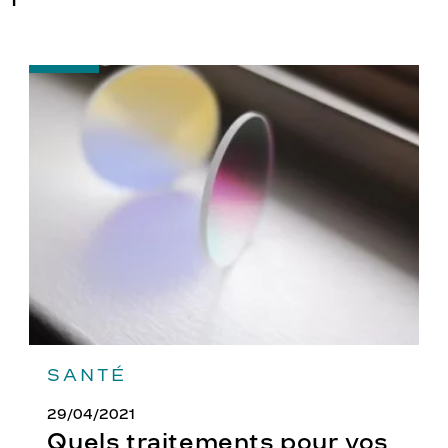
-
Quels
traitements
pour
vos
verres
?
SANTÉ
29/04/2021
Quels traitements pour vos