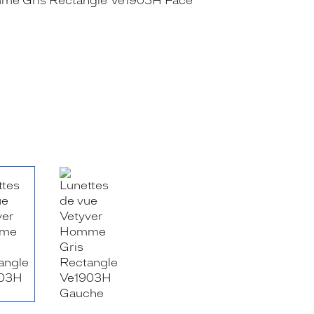
RE_FACEBOOK_TITLE
.SHARE_TWITTER_TITLE