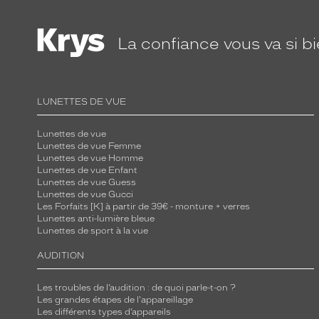
n
s
l
La confiance
vous va si b
a
c
o
LUNETTES DE VUE
l
l
Lunettes de vue
e
Lunettes de vue Femme
c
Lunettes de vue Homme
Lunettes de vue Enfant
t
Lunettes de vue Guess
i
Lunettes de vue Gucci
Les Forfaits [K] à partir de 39€ - monture + verres
o
Lunettes anti-lumière bleue
n
Lunettes de sport à la vue
d
AUDITION
e
l
Les troubles de l’audition : de quoi parle-t-on ?
a
Les grandes étapes de l'appareillage
m
Les différents types d’appareils