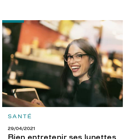
-
Bien
entretenir
ses
lunettes
SANTÉ
29/04/2021
Bien entretenir ses lunettes