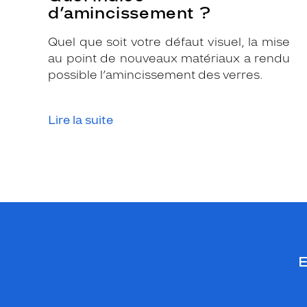
d’amincissement ?
p
r
Quel que soit votre défaut visuel, la mise
o
au point de nouveaux matériaux a rendu
p
possible l’amincissement des verres.
o
s
é
Lire la suite
e
à
t
o
u
s
l
e
s
E
h
o
m