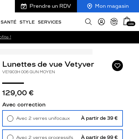
Prendre un RDV
Mon magasin
Mon
Afficher
SANTÉ
STYLE
SERVICES
vide
panie
la
recherche
fite !
Lunettes de vue Vetyver
Ajouter
à
VE1903H 006 GUN MOYEN
ma
liste
d’envies
129,00 €
Avec correction
À partir de 39 €
Avec 2 verres unifocaux
ivant
Retrait en magasin
Offert
À partir de 99 €
Avec 2 verres progressifs