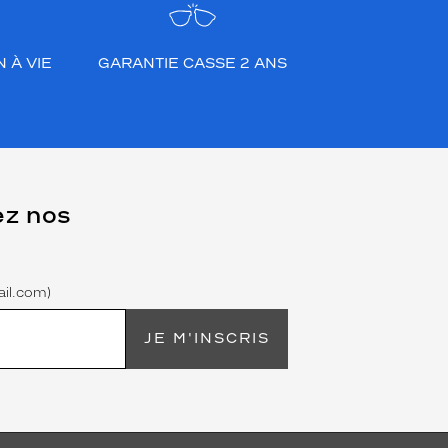
 À VIE
GARANTIE CASSE 2 ANS
ez nos
il.com)
JE M'INSCRIS