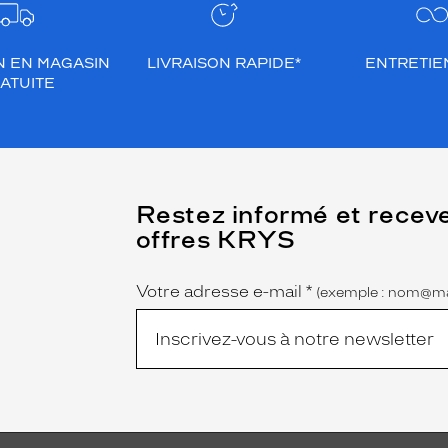
N EN MAGASIN
LIVRAISON RAPIDE*
ENTRETIEN
ATUITE
(Ce
Restez informé et recev
champ
offres KRYS
est
Name
obligatoire)
Votre adresse e-mail
*
(exemple : nom@ma