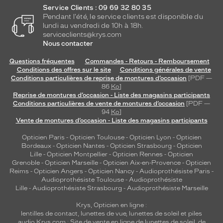
Service Clients : 09 69 32 80 35
Pendant l'été, le service clients est disponible du
lundi au vendredi de 10h à 18h.
serviceclients@krys.com
Nous contacter
Questions fréquentes
Commandes - Retours - Remboursement
Conditions des offres sur le site
Conditions générales de vente
Conditions particulières de reprise de montures d’occasion
[PDF —
86
Ko
]
Reprise de montures d’occasion - Liste des magasins participants
Conditions particulières de vente de montures d’occasion
[PDF —
94
Ko
]
Vente de montures d’occasion - Liste des magasins participants
Opticien Paris
-
Opticien Toulouse
-
Opticien Lyon
-
Opticien
Bordeaux
-
Opticien Nantes
-
Opticien Strasbourg
-
Opticien
Lille
-
Opticien Montpellier
-
Opticien Rennes
-
Opticien
Grenoble
-
Opticien Marseille
-
Opticien Aix-en-Provence
-
Opticien
Reims
-
Opticien Angers
-
Opticien Nancy
-
Audioprothésiste Paris
-
Audioprothésiste Toulouse
-
Audioprothésiste
Lille
-
Audioprothésiste Strasbourg
-
Audioprothésiste Marseille
Krys, Opticien en ligne :
lentilles de contact
,
lunettes de vue
,
lunettes de soleil
et
piles
audio
Krys.com : Site de vente en ligne de lunettes de soleil, de