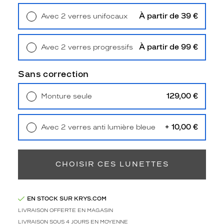
i
q
À partir de 39 €
Avec 2 verres unifocaux
u
Retrait en magasin
Offert
é
e
À partir de 99 €
Avec 2 verres progressifs
s
Retrait en magasin
Offert
e
Sans correction
n
m
é
129,00 €
Monture seule
t
Livraison à domicile
5,90 €
Retrait en magasin
Offert
a
l
+ 10,00 €
Avec 2 verres anti lumière bleue
,
Retrait en magasin
Offert
c
e
CHOISIR CES LUNETTES
s
l
u
n
EN STOCK SUR KRYS.COM
e
LIVRAISON OFFERTE EN MAGASIN
t
LIVRAISON SOUS 4 JOURS EN MOYENNE