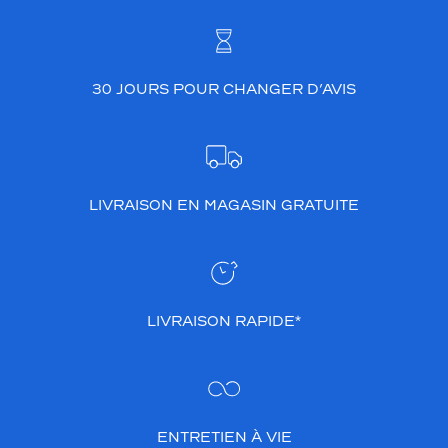
monture
511
Bleu
Mat
30 JOURS POUR CHANGER D’AVIS
Polarisant
Non
Type
de
verres
LIVRAISON EN MAGASIN GRATUITE
compatibles
Progressifs
Unifocaux
Type
de
LIVRAISON RAPIDE*
montage
Cerclé
Taille
de
ENTRETIEN À VIE
monture