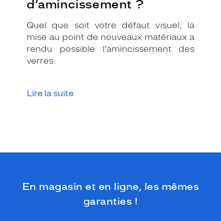
d’amincissement ?
0 mm
 mm
Quel que soit votre défaut visuel, la
mise au point de nouveaux matériaux a
rendu possible l’amincissement des
 mm
 mm
verres.
Détails
techniques
Lire la suite
Genre
Homme
Forme
de
la
monture
Rectangle
En magasin et en ligne, les mêmes
Couleur
garanties !
de
la