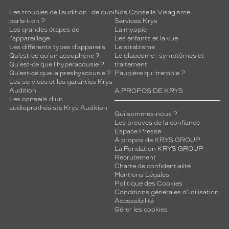
Les troubles de l’audition : de quoi
Nos Conseils Visagisme
parle-t-on ?
Services Krys
Les grandes étapes de
La myopie
l'appareillage
Les enfants et la vue
Les différents types d’appareils
Le strabisme
Qu’est-ce qu'un acouphène ?
Le glaucome : symptômes et
Qu'est-ce que l'hyperacousie ?
traitement
Qu’est-ce que la presbyacousie ?
Paupière qui tremble ?
Les services et les garanties Krys
Audition
A PROPOS DE KRYS
Les conseils d'un
audioprothésiste Krys Audition
Qui sommes-nous ?
Les preuves de la confiance
Espace Presse
A propos de KRYS GROUP
La Fondation KRYS GROUP
Recrutement
Charte de confidentialité
Mentions Légales
Politique des Cookies
Conditions générales d'utilisation
Accessibilité
Gérer les cookies