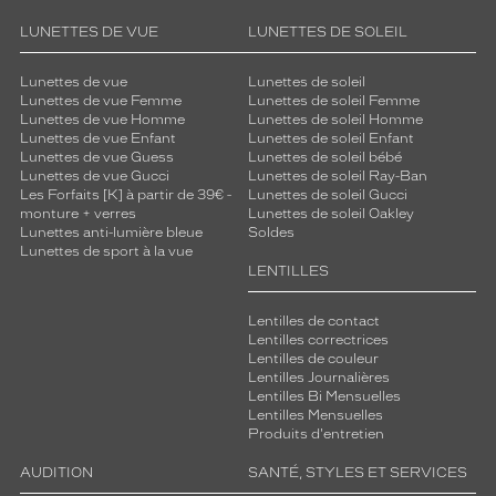
de
LUNETTES DE VUE
LUNETTES DE SOLEIL
montage
Lunettes de vue
Lunettes de soleil
Cerclé
Lunettes de vue Femme
Lunettes de soleil Femme
Taille
Lunettes de vue Homme
Lunettes de soleil Homme
de
Lunettes de vue Enfant
Lunettes de soleil Enfant
monture
Lunettes de vue Guess
Lunettes de soleil bébé
Lunettes de vue Gucci
Lunettes de soleil Ray-Ban
L
Les Forfaits [K] à partir de 39€ -
Lunettes de soleil Gucci
monture + verres
Lunettes de soleil Oakley
Matière
Lunettes anti-lumière bleue
Soldes
Lunettes de sport à la vue
Métal
LENTILLES
Fournisseur
Lentilles de contact
Codir
Lentilles correctrices
Marque
Lentilles de couleur
Vetyver
Lentilles Journalières
Lentilles Bi Mensuelles
Lentilles Mensuelles
Produits d'entretien
AUDITION
SANTÉ, STYLES ET SERVICES