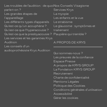
Les troubles de l’audition : de quoi
Nos Conseils Visagisme
parle-t-on ?
Services Krys
Les grandes étapes de
La myopie
l'appareillage
Les enfants et la vue
Les différents types d’appareils
Le strabisme
Qu’est-ce qu'un acouphène ?
Le glaucome : symptômes et
Qu'est-ce que l'hyperacousie ?
traitement
Qu’est-ce que la presbyacousie ?
Paupière qui tremble ?
Les services et les garanties Krys
Audition
A PROPOS DE KRYS
Les conseils d'un
audioprothésiste Krys Audition
Qui sommes-nous ?
Les preuves de la confiance
Espace Presse
A propos de KRYS GROUP
La Fondation KRYS GROUP
Recrutement
Charte de confidentialité
Mentions Légales
Politique des Cookies
Conditions générales d'utilisation
Accessibilité
Gérer les cookies