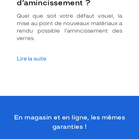
d’amincissement ?
a
i
Quel que soit votre défaut visuel, la
r
mise au point de nouveaux matériaux a
e
d
rendu possible l’amincissement des
e
verres.
l
u
n
Lire la suite
e
t
t
e
s
e
s
t
p
En magasin et en ligne, les mêmes
r
o
garanties !
p
o