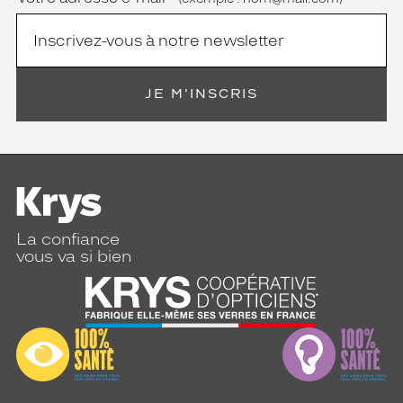
la
monture
Aviateur
Couleur
JE M'INSCRIS
de
la
monture
212
Or
Brillant
Polarisant
La confiance
vous va si bien
Non
Type
de
verres
compatibles
Progressifs
Unifocaux
Type