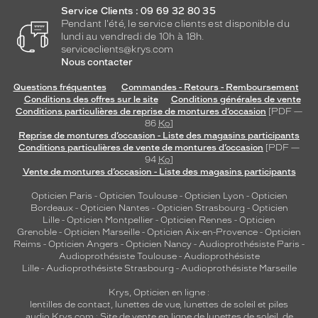
Service Clients : 09 69 32 80 35
Pendant l'été, le service clients est disponible du
lundi au vendredi de 10h à 18h.
serviceclients@krys.com
Nous contacter
Questions fréquentes
Commandes - Retours - Remboursement
Conditions des offres sur le site
Conditions générales de vente
Conditions particulières de reprise de montures d’occasion
[PDF —
86
Ko
]
Reprise de montures d’occasion - Liste des magasins participants
Conditions particulières de vente de montures d’occasion
[PDF —
94
Ko
]
Vente de montures d’occasion - Liste des magasins participants
Opticien Paris
-
Opticien Toulouse
-
Opticien Lyon
-
Opticien
Bordeaux
-
Opticien Nantes
-
Opticien Strasbourg
-
Opticien
Lille
-
Opticien Montpellier
-
Opticien Rennes
-
Opticien
Grenoble
-
Opticien Marseille
-
Opticien Aix-en-Provence
-
Opticien
Reims
-
Opticien Angers
-
Opticien Nancy
-
Audioprothésiste Paris
-
Audioprothésiste Toulouse
-
Audioprothésiste
Lille
-
Audioprothésiste Strasbourg
-
Audioprothésiste Marseille
Krys, Opticien en ligne :
lentilles de contact
,
lunettes de vue
,
lunettes de soleil
et
piles
audio
Krys.com : Site de vente en ligne de lunettes de soleil, de