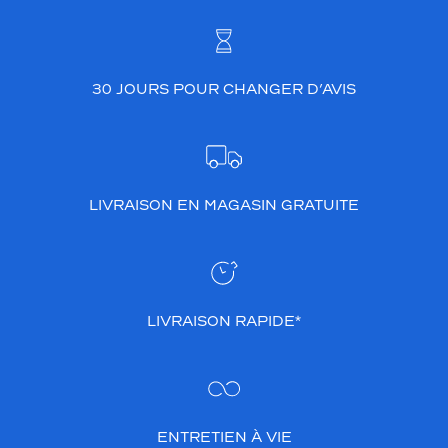
s
é
e
p
a
30 JOURS POUR CHANGER D’AVIS
r
l
a
m
a
LIVRAISON EN MAGASIN GRATUITE
r
q
u
e
V
e
LIVRAISON RAPIDE*
t
y
v
e
r
.
ENTRETIEN À VIE