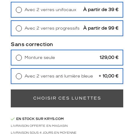
n
c
À partir de 39 €
Avec 2 verres unifocaux
o
Retrait en magasin
Offert
n
t
À partir de 99 €
Avec 2 verres progressifs
o
Retrait en magasin
Offert
u
Sans correction
r
n
a
129,00 €
Monture seule
b
Livraison à domicile
5,90 €
Retrait en magasin
Offert
l
e
+ 10,00 €
Avec 2 verres anti lumière bleue
a
Retrait en magasin
Offert
v
i
CHOISIR CES LUNETTES
a
t
e
u
EN STOCK SUR KRYS.COM
r
LIVRAISON OFFERTE EN MAGASIN
.
LIVRAISON SOUS 4 JOURS EN MOYENNE