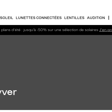
SOLEIL
LUNETTES CONNECTÉES
LENTILLES
AUDITION
plans d'été : jusqu’à -50% sur une sélection de solaires
J'en pro
yver