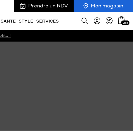
Prendre un RDV
Mon magasin
Mon
Afficher
SANTÉ
STYLE
SERVICES
vide
panie
la
recherche
fite !