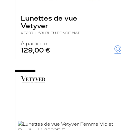
a
r
e
c
Lunettes de vue
h
Vetyver
e
r
VE2301H 531 BLEU FONCE MAT
c
h
À partir de
e
129,00 €
e
t
r
e
c
h
a
r
g
e
l
a
p
a
g
e