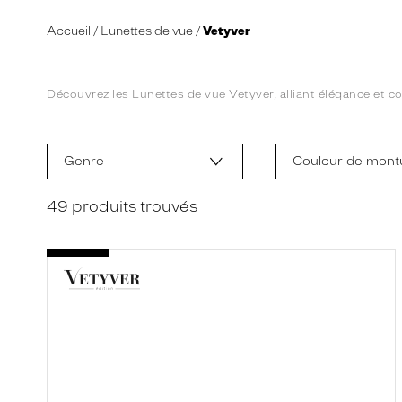
Accueil
Lunettes de vue
Vetyver
Découvrez les Lunettes de vue Vetyver, alliant élégance et c
L
a
m
Genre
Couleur de mont
o
d
i
49
produits trouvés
f
i
c
a
t
i
o
n
d
'
u
n
f