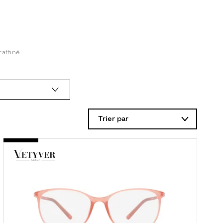
affiné.
Trier par