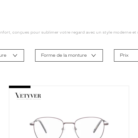
onfort, conçues pour sublimer votre regard avec un style moderne et r
ure
Forme de la monture
Prix