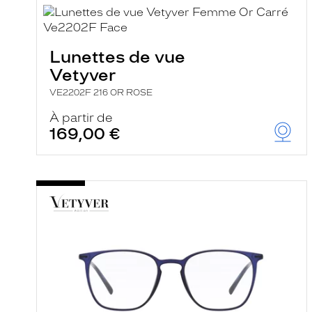
i
l
t
r
Lunettes de vue
e
l
Vetyver
a
n
VE2202F 216 OR ROSE
c
e
À partir de
a
169,00 €
u
t
o
m
a
t
i
q
u
e
m
e
n
t
l