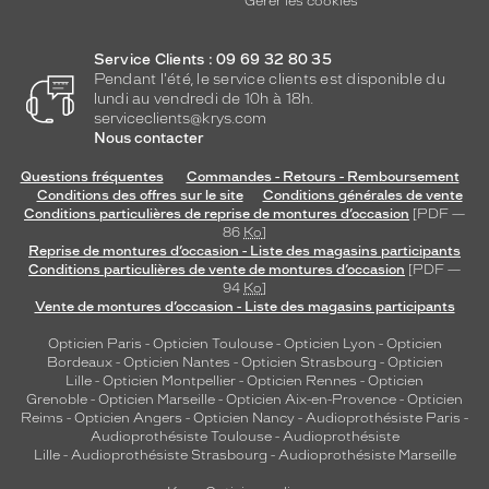
Gérer les cookies
s
i
v
Service Clients : 09 69 32 80 35
o
Pendant l'été, le service clients est disponible du
t
lundi au vendredi de 10h à 18h.
r
serviceclients@krys.com
Nous contacter
e
s
Questions fréquentes
Commandes - Retours - Remboursement
t
Conditions des offres sur le site
Conditions générales de vente
y
Conditions particulières de reprise de montures d’occasion
[PDF —
l
86
Ko
]
e
Reprise de montures d’occasion - Liste des magasins participants
Conditions particulières de vente de montures d’occasion
[PDF —
s
94
Ko
]
o
Vente de montures d’occasion - Liste des magasins participants
p
h
Opticien Paris
-
Opticien Toulouse
-
Opticien Lyon
-
Opticien
i
Bordeaux
-
Opticien Nantes
-
Opticien Strasbourg
-
Opticien
s
Lille
-
Opticien Montpellier
-
Opticien Rennes
-
Opticien
Grenoble
-
Opticien Marseille
-
Opticien Aix-en-Provence
-
Opticien
t
Reims
-
Opticien Angers
-
Opticien Nancy
-
Audioprothésiste Paris
-
i
Audioprothésiste Toulouse
-
Audioprothésiste
q
Lille
-
Audioprothésiste Strasbourg
-
Audioprothésiste Marseille
u