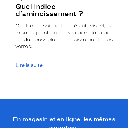
Quel indice
c
a
d’amincissement ?
t
i
Quel que soit votre défaut visuel, la
o
mise au point de nouveaux matériaux a
n
rendu possible l’amincissement des
,
o
verres.
f
f
r
Lire la suite
a
n
t
u
n
é
q
u
i
En magasin et en ligne, les mêmes
l
i
garanties !