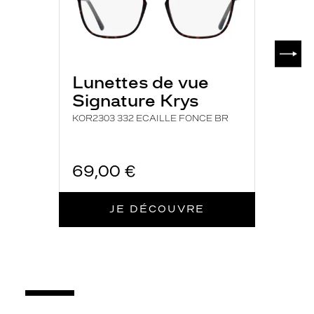
a
i
r
SUIV
e
s
Lunettes de vue
e
m
Signature Krys
i
KOR2303 332 ECAILLE FONCE BR
-
c
e
r
69,00 €
c
l
é
JE DÉCOUVRE
e
n
m
é
t
a
l