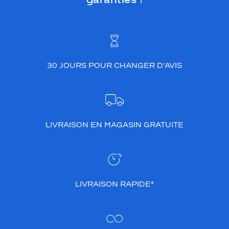
b
r
e
p
a
r
30 JOURS POUR CHANGER D’AVIS
f
a
i
t
e
n
LIVRAISON EN MAGASIN GRATUITE
t
r
e
s
o
l
LIVRAISON RAPIDE*
i
d
i
t