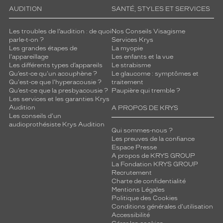
d
AUDITION
SANTÉ, STYLES ET SERVICES
e
c
Les troubles de l’audition : de quoi
Nos Conseils Visagisme
o
parle-t-on ?
Services Krys
n
Les grandes étapes de
La myopie
l'appareillage
Les enfants et la vue
f
Les différents types d’appareils
Le strabisme
o
Qu’est-ce qu'un acouphène ?
Le glaucome : symptômes et
r
Qu'est-ce que l'hyperacousie ?
traitement
t
Qu’est-ce que la presbyacousie ?
Paupière qui tremble ?
,
Les services et les garanties Krys
a
Audition
A PROPOS DE KRYS
Les conseils d'un
f
audioprothésiste Krys Audition
f
Qui sommes-nous ?
i
Les preuves de la confiance
r
Espace Presse
A propos de KRYS GROUP
m
La Fondation KRYS GROUP
a
Recrutement
n
Charte de confidentialité
t
Mentions Légales
a
Politique des Cookies
Conditions générales d'utilisation
i
Accessibilité
n