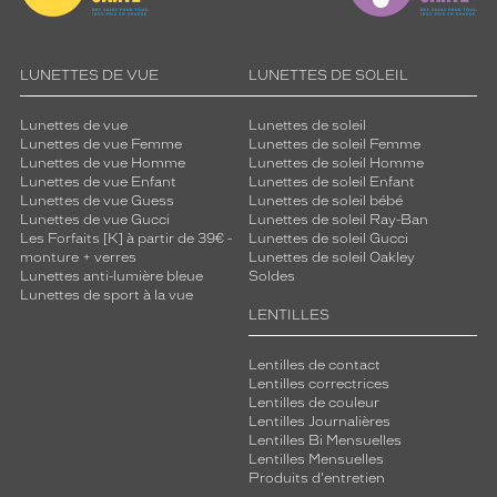
e
s
e
n
LUNETTES DE VUE
LUNETTES DE SOLEIL
q
u
Lunettes de vue
Lunettes de soleil
ê
Lunettes de vue Femme
Lunettes de soleil Femme
t
Lunettes de vue Homme
Lunettes de soleil Homme
e
Lunettes de vue Enfant
Lunettes de soleil Enfant
Lunettes de vue Guess
Lunettes de soleil bébé
d
Lunettes de vue Gucci
Lunettes de soleil Ray-Ban
e
Les Forfaits [K] à partir de 39€ -
Lunettes de soleil Gucci
d
monture + verres
Lunettes de soleil Oakley
u
Lunettes anti-lumière bleue
Soldes
r
Lunettes de sport à la vue
a
LENTILLES
b
i
Lentilles de contact
l
Lentilles correctrices
Lentilles de couleur
i
Lentilles Journalières
t
Lentilles Bi Mensuelles
é
Lentilles Mensuelles
e
Produits d'entretien
t