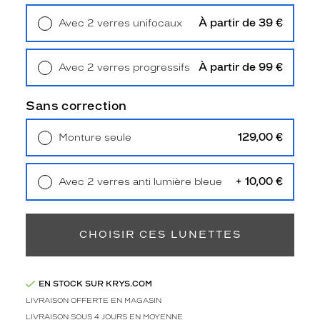
p
t
À partir de 39 €
Avec 2 verres unifocaux
i
Retrait en magasin
Offert
q
u
À partir de 99 €
Avec 2 verres progressifs
e
Retrait en magasin
Offert
s
Sans correction
e
n
g
129,00 €
Monture seule
r
Livraison à domicile
5,90 €
Retrait en magasin
Offert
i
s
+ 10,00 €
Avec 2 verres anti lumière bleue
m
Retrait en magasin
Offert
a
t
CHOISIR CES LUNETTES
d
e
V
e
EN STOCK SUR KRYS.COM
t
LIVRAISON OFFERTE EN MAGASIN
y
LIVRAISON SOUS 4 JOURS EN MOYENNE