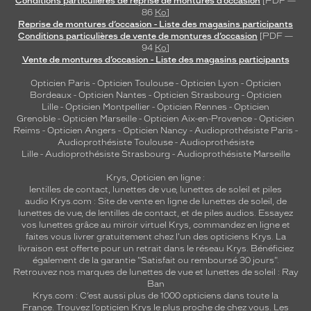
Conditions particulières de reprise de montures d’occasion
[PDF —
86
Ko
]
Reprise de montures d’occasion - Liste des magasins participants
Conditions particulières de vente de montures d’occasion
[PDF —
94
Ko
]
Vente de montures d’occasion - Liste des magasins participants
Opticien Paris
-
Opticien Toulouse
-
Opticien Lyon
-
Opticien
Bordeaux
-
Opticien Nantes
-
Opticien Strasbourg
-
Opticien
Lille
-
Opticien Montpellier
-
Opticien Rennes
-
Opticien
Grenoble
-
Opticien Marseille
-
Opticien Aix-en-Provence
-
Opticien
Reims
-
Opticien Angers
-
Opticien Nancy
-
Audioprothésiste Paris
-
Audioprothésiste Toulouse
-
Audioprothésiste
Lille
-
Audioprothésiste Strasbourg
-
Audioprothésiste Marseille
Krys, Opticien en ligne :
lentilles de contact
,
lunettes de vue
,
lunettes de soleil
et
piles
audio
Krys.com : Site de vente en ligne de lunettes de soleil, de
lunettes de vue, de
lentilles de contact
, et de piles audios. Essayez
vos lunettes grâce au miroir virtuel Krys, commandez en ligne et
faites vous livrer gratuitement chez l'un des opticiens Krys. La
livraison est offerte pour un retrait dans le réseau Krys. Bénéficiez
également de la garantie "Satisfait ou remboursé 30 jours".
Retrouvez nos marques de lunettes de vue et
lunettes de soleil : Ray
Ban
Krys.com : C’est aussi plus de 1000 opticiens dans toute la
France.
Trouvez l’opticien Krys le plus proche de chez vous
. Les