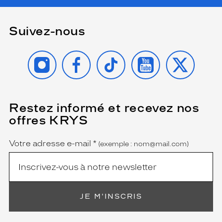
Suivez-nous
INSTAGRAM
FACEBOOK
TIKTOK
YOUTUBE
X
Restez informé et recevez nos
(Ce
champ
offres KRYS
est
Name
obligatoire)
Votre adresse e-mail
*
(exemple : nom@mail.com)
JE M'INSCRIS