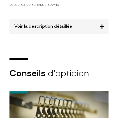
30 JOURS POUR CHANGER D'AVIS
Voir la description détaillée
Conseils
d'opticien
-
Quel
indice
d’amincissement
?