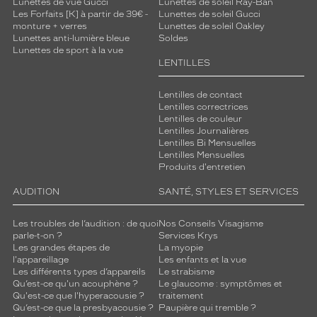
Lunettes de vue Gucci
Lunettes de soleil Ray-Ban
Les Forfaits [K] à partir de 39€ -
Lunettes de soleil Gucci
monture + verres
Lunettes de soleil Oakley
Lunettes anti-lumière bleue
Soldes
Lunettes de sport à la vue
LENTILLES
Lentilles de contact
Lentilles correctrices
Lentilles de couleur
Lentilles Journalières
Lentilles Bi Mensuelles
Lentilles Mensuelles
Produits d'entretien
AUDITION
SANTÉ, STYLES ET SERVICES
Les troubles de l’audition : de quoi
Nos Conseils Visagisme
parle-t-on ?
Services Krys
Les grandes étapes de
La myopie
l'appareillage
Les enfants et la vue
Les différents types d’appareils
Le strabisme
Qu’est-ce qu'un acouphène ?
Le glaucome : symptômes et
Qu'est-ce que l'hyperacousie ?
traitement
Qu’est-ce que la presbyacousie ?
Paupière qui tremble ?