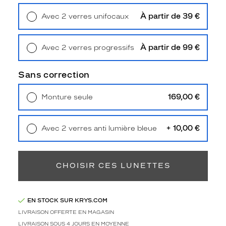
Type
de
À partir de 39 €
Avec 2 verres unifocaux
montage
Retrait en magasin
Offert
Cerclé
À partir de 99 €
Avec 2 verres progressifs
Taille
Retrait en magasin
Offert
de
monture
Sans correction
S
169,00 €
Monture seule
Matière
Livraison à domicile
5,90 €
Retrait en magasin
Offert
Plastique
+ 10,00 €
Avec 2 verres anti lumière bleue
Fournisseur
Retrait en magasin
Offert
Codir
Marque
CHOISIR CES LUNETTES
Vetyver
EN STOCK SUR KRYS.COM
LIVRAISON OFFERTE EN MAGASIN
LIVRAISON SOUS 4 JOURS EN MOYENNE