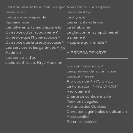
Les troubles de l’audition : de quoi
Nos Conseils Visagisme
parle-t-on ?
Services Krys
Les grandes étapes de
La myopie
l'appareillage
Les enfants et la vue
Les différents types d’appareils
Le strabisme
Qu’est-ce qu'un acouphène ?
Le glaucome : symptômes et
Qu'est-ce que l'hyperacousie ?
traitement
Qu’est-ce que la presbyacousie ?
Paupière qui tremble ?
Les services et les garanties Krys
Audition
A PROPOS DE KRYS
Les conseils d'un
audioprothésiste Krys Audition
Qui sommes-nous ?
Les preuves de la confiance
Espace Presse
A propos de KRYS GROUP
La Fondation KRYS GROUP
Recrutement
Charte de confidentialité
Mentions Légales
Politique des Cookies
Conditions générales d'utilisation
Accessibilité
Gérer les cookies