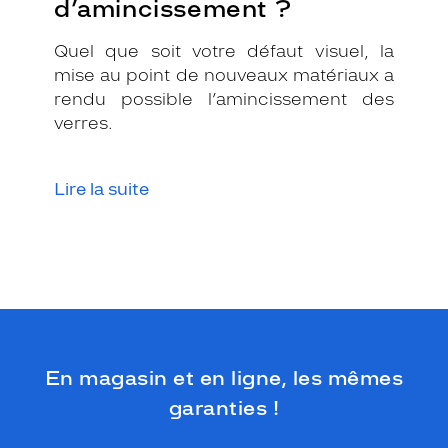
d’amincissement ?
t
c
Quel que soit votre défaut visuel, la
o
mise au point de nouveaux matériaux a
n
f
rendu possible l’amincissement des
o
verres.
r
t
a
Lire la suite
b
l
e
e
t
f
a
c
i
En magasin et en ligne, les mêmes
l
e
garanties !
à