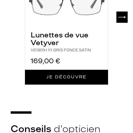
r
n
SUIV
i
è
r
Lunettes de vue
e
s
Vetyver
.
VE1901H 111 GRIS FONCE SATIN
C
e
169,00 €
t
t
e
JE DÉCOUVRE
p
a
i
r
e
r
e
c
Conseils
d'opticien
t