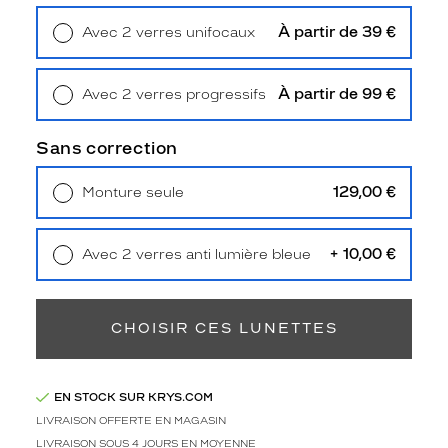
a
r
À partir de 39 €
Avec 2 verres unifocaux
q
Retrait en magasin
Offert
u
e
À partir de 99 €
Avec 2 verres progressifs
p
Retrait en magasin
Offert
a
Sans correction
r
s
e
129,00 €
Monture seule
s
Livraison à domicile
5,90 €
Retrait en magasin
Offert
f
i
+ 10,00 €
Avec 2 verres anti lumière bleue
n
Retrait en magasin
Offert
i
t
CHOISIR CES LUNETTES
i
o
n
s
EN STOCK SUR KRYS.COM
e
LIVRAISON OFFERTE EN MAGASIN
s
LIVRAISON SOUS 4 JOURS EN MOYENNE