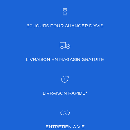
p
o
r
t
e
30 JOURS POUR CHANGER D’AVIS
r
.
Dimensions
de
la
LIVRAISON EN MAGASIN GRATUITE
monture
7 mm
5 mm
LIVRAISON RAPIDE*
 mm
 mm
ENTRETIEN À VIE
Détails