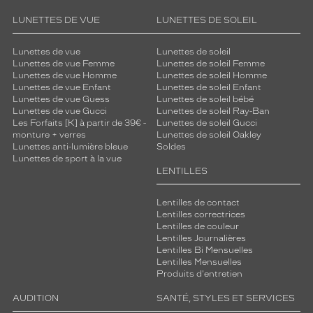
Fournisseur
LUNETTES DE VUE
LUNETTES DE SOLEIL
Codir
Lunettes de vue
Lunettes de soleil
Marque
Lunettes de vue Femme
Lunettes de soleil Femme
Vetyver
Lunettes de vue Homme
Lunettes de soleil Homme
Lunettes de vue Enfant
Lunettes de soleil Enfant
Lunettes de vue Guess
Lunettes de soleil bébé
Lunettes de vue Gucci
Lunettes de soleil Ray-Ban
Les Forfaits [K] à partir de 39€ -
Lunettes de soleil Gucci
monture + verres
Lunettes de soleil Oakley
Lunettes anti-lumière bleue
Soldes
Lunettes de sport à la vue
LENTILLES
Lentilles de contact
Lentilles correctrices
Lentilles de couleur
Lentilles Journalières
Lentilles Bi Mensuelles
Lentilles Mensuelles
Produits d'entretien
AUDITION
SANTÉ, STYLES ET SERVICES