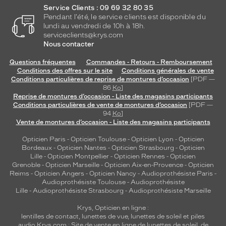
Service Clients : 09 69 32 80 35
Pendant l'été, le service clients est disponible du
lundi au vendredi de 10h à 18h.
serviceclients@krys.com
Nous contacter
Questions fréquentes
Commandes - Retours - Remboursement
Conditions des offres sur le site
Conditions générales de vente
Conditions particulières de reprise de montures d’occasion
[PDF —
86
Ko
]
Reprise de montures d’occasion - Liste des magasins participants
Conditions particulières de vente de montures d’occasion
[PDF —
94
Ko
]
Vente de montures d’occasion - Liste des magasins participants
Opticien Paris
-
Opticien Toulouse
-
Opticien Lyon
-
Opticien
Bordeaux
-
Opticien Nantes
-
Opticien Strasbourg
-
Opticien
Lille
-
Opticien Montpellier
-
Opticien Rennes
-
Opticien
Grenoble
-
Opticien Marseille
-
Opticien Aix-en-Provence
-
Opticien
Reims
-
Opticien Angers
-
Opticien Nancy
-
Audioprothésiste Paris
-
Audioprothésiste Toulouse
-
Audioprothésiste
Lille
-
Audioprothésiste Strasbourg
-
Audioprothésiste Marseille
Krys, Opticien en ligne :
lentilles de contact
,
lunettes de vue
,
lunettes de soleil
et
piles
audio
Krys.com : Site de vente en ligne de lunettes de soleil, de