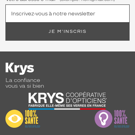
Type
de
verres
compatibles
JE M'INSCRIS
Progressifs
Unifocaux
Type
de
montage
Cerclé
Taille
La confiance
de
vous va si bien
monture
L
discountDetail
-50%
Matière
Métal