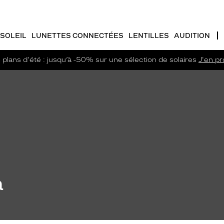
SOLEIL
LUNETTES CONNECTÉES
LENTILLES
AUDITION
plans d'été : jusqu’à -50% sur une sélection de solaires
J'en pro
a