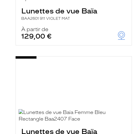
a
r
Lunettes de vue Baïa
e
c
BAA2601 911 VIOLET MAT
h
e
À partir de
r
129,00 €
c
h
e
e
t
r
e
c
h
a
r
g
e
l
a
p
a
g
e
Lunettes de vue Baïa