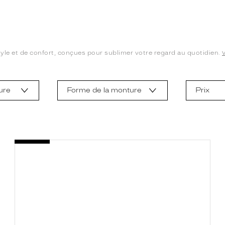
yle et de confort, conçues pour sublimer votre regard au quotidien.
ure
Forme de la monture
Prix