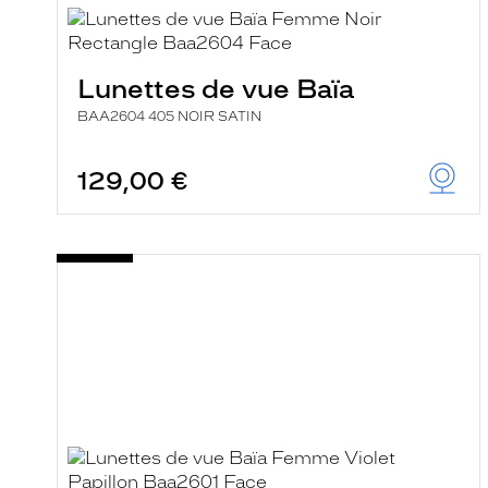
i
l
t
r
Lunettes de vue Baïa
e
l
BAA2604 405 NOIR SATIN
a
n
c
129,00 €
e
a
u
t
o
m
a
t
i
q
u
e
m
e
n
t
l