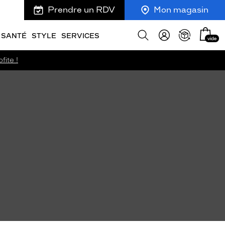
Prendre un RDV
Mon magasin
Mon
Afficher
SANTÉ
STYLE
SERVICES
vide
panie
la
recherche
fite !