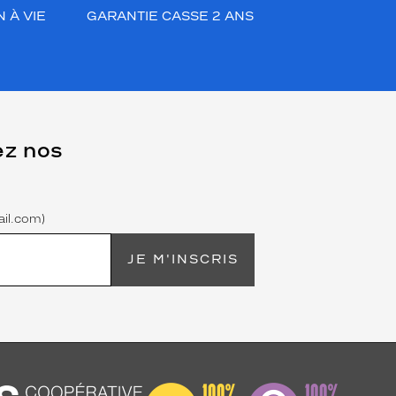
 À VIE
GARANTIE CASSE 2 ANS
ez nos
il.com)
JE M'INSCRIS