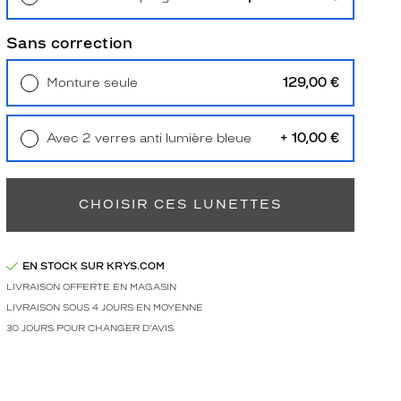
Retrait en magasin
Offert
Sans correction
129,00 €
Monture seule
Livraison à domicile
5,90 €
Retrait en magasin
Offert
+ 10,00 €
Avec 2 verres anti lumière bleue
Retrait en magasin
Offert
CHOISIR CES LUNETTES
EN STOCK SUR KRYS.COM
LIVRAISON OFFERTE EN MAGASIN
LIVRAISON SOUS 4 JOURS EN MOYENNE
30 JOURS POUR CHANGER D'AVIS