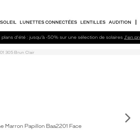
SOLEIL
LUNETTES CONNECTÉES
LENTILLES
AUDITION
plans d'été : jusqu’à -50% sur une sélection de solaires
J'en pro
1 305 Brun Clair
Su