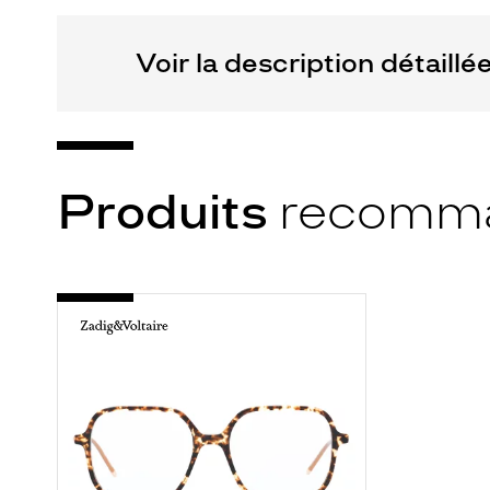
Métal
Codir
Voir la description détaillé
Marque
Baïa
Produits
recomm
-
VZV328
0781
ECAILLE
CLAIR