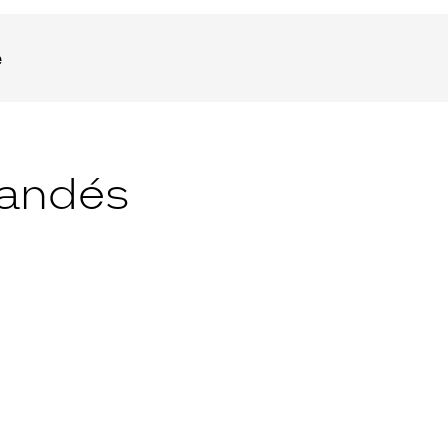
e
andés