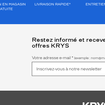
N EN MAGASIN
LIVRAISON RAPIDE*
ENTRETIEN
ATUITE
(Ce
Restez informé et recev
champ
offres KRYS
est
Name
obligatoire)
Votre adresse e-mail
*
(exemple : nom@ma