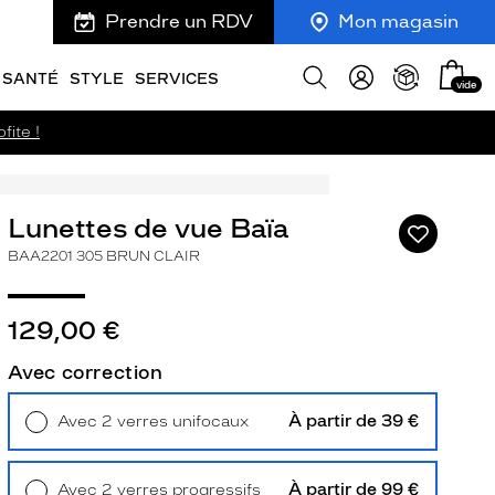
Prendre un RDV
Mon magasin
Mon
Afficher
SANTÉ
STYLE
SERVICES
vide
panie
la
recherche
fite !
Lunettes de vue Baïa
Ajouter
à
BAA2201 305 BRUN CLAIR
ma
liste
d’envies
129,00 €
Avec correction
ivant
À partir de 39 €
Avec 2 verres unifocaux
Retrait en magasin
Offert
À partir de 99 €
Avec 2 verres progressifs