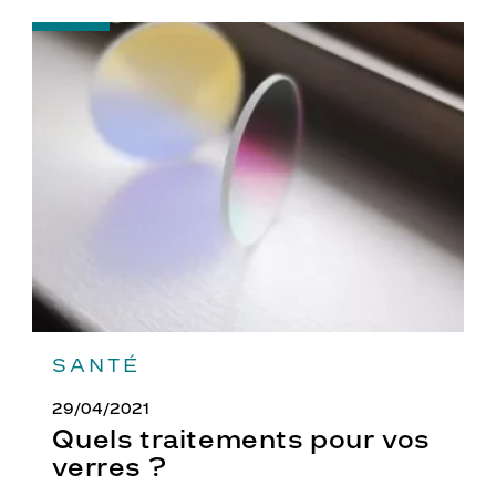
-
Quels
traitements
pour
vos
verres
?
SANTÉ
29/04/2021
Quels traitements pour vos
verres ?