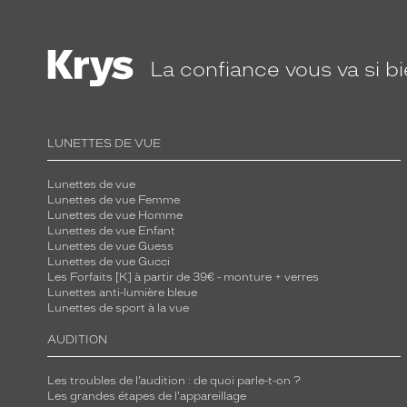
g
a
n
La confiance
vous va si b
t
e
q
u
LUNETTES DE VUE
e
c
Lunettes de vue
h
Lunettes de vue Femme
Lunettes de vue Homme
i
Lunettes de vue Enfant
c
Lunettes de vue Guess
Lunettes de vue Gucci
!
Les Forfaits [K] à partir de 39€ - monture + verres
Lunettes anti-lumière bleue
Dimensions
Lunettes de sport à la vue
de
la
AUDITION
monture
Les troubles de l’audition : de quoi parle-t-on ?
Les grandes étapes de l'appareillage