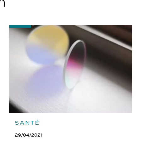
n
-
Quels
traitements
pour
vos
verres
?
SANTÉ
29/04/2021