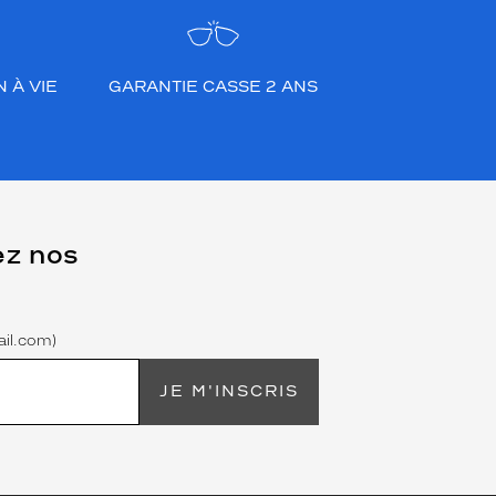
 À VIE
GARANTIE CASSE 2 ANS
ez nos
il.com)
JE M'INSCRIS