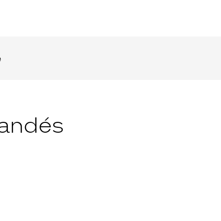
e
andés