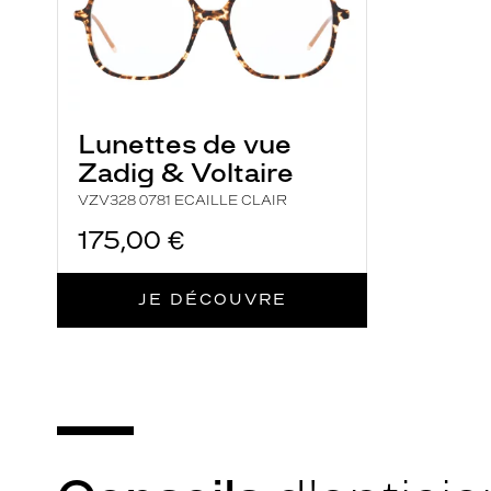
.
O
s
e
z
Lunettes de vue
c
Zadig & Voltaire
e
VZV328 0781 ECAILLE CLAIR
t
t
175,00 €
e
t
JE DÉCOUVRE
e
n
d
a
n
c
e