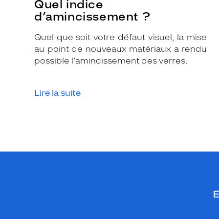
Quel indice
a
d’amincissement ?
r
q
Quel que soit votre défaut visuel, la mise
u
au point de nouveaux matériaux a rendu
e
possible l’amincissement des verres.
r
p
a
Lire la suite
r
c
e
t
t
e
p
a
E
i
r
e