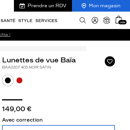
Prendre un RDV
Mon magasin
Mon
Afficher
SANTÉ
STYLE
SERVICES
vide
panie
la
recherche
fite !
Lunettes de vue Baïa
Ajouter
à
BAA2207 405 NOIR SATIN
ma
liste
d’envies
ivant
149,00 €
Avec correction