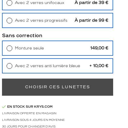
À partir de 39 €
Avec 2 verres unifocaux
Retrait en magasin
Offert
À partir de 99 €
Avec 2 verres progressifs
Retrait en magasin
Offert
Sans correction
149,00 €
Monture seule
Livraison à domicile
5,90 €
Retrait en magasin
Offert
+ 10,00 €
Avec 2 verres anti lumière bleue
Retrait en magasin
Offert
CHOISIR CES LUNETTES
EN STOCK SUR KRYS.COM
LIVRAISON OFFERTE EN MAGASIN
LIVRAISON SOUS 4 JOURS EN MOYENNE
30 JOURS POUR CHANGER D'AVIS