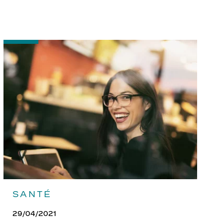
-
Bien
entretenir
ses
lunettes
SANTÉ
29/04/2021